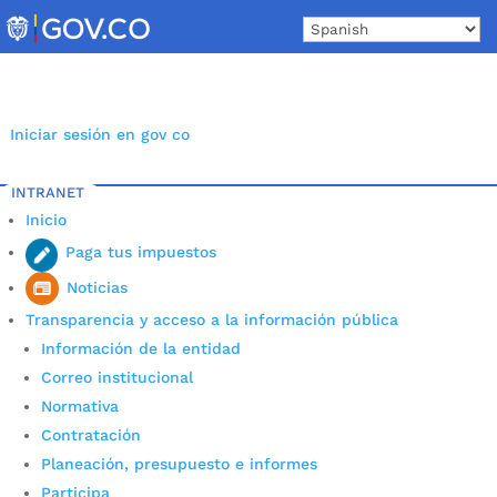
Skip
to
content
Iniciar sesión en gov co
INTRANET
Inicio
Paga tus impuestos
Informe de Austeridad del
Noticias
Gasto Público
Transparencia y acceso a la información pública
Información de la entidad
por
Alexander Sanchez
|
Feb 18, 2022
|
Control
Correo institucional
interno de gestión
Normativa
Vigencia 2026 Informe de Austeridad en el Gasto
Contratación
con corte a marzo 31 de 2026 Informe de
Planeación, presupuesto e informes
seguimiento Austeridad del gasto con corte a 30
Participa
de junio de 2026 Vigencia 2025 Informe de