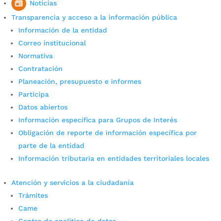
Noticias
por
Alexander Sanchez
|
Sep 16, 2021
|
Noticias
Transparencia y acceso a la información pública
Bajo la estrategia de Somos Locales, la Alcaldía de
Información de la entidad
Bucaramanga le apuesta a la reactivación
Correo institucional
económica del sector rural. La segunda Feria
Normativa
‘Productos terminados, Artesanías y Plantas
Contratación
ornamentales’, evento que reunirá a 25 mujeres
emprendedoras del Corregimiento 3, se...
Planeación, presupuesto e informes
Participa
Espacio público
Datos abiertos
Información específica para Grupos de Interés
por
Alexander Sanchez
|
Sep 15, 2021
|
Obligación de reporte de información específica por
Bucaramanga avanza
parte de la entidad
Plan Maestro de espacio publico Ciudad Norte -
Información tributaria en entidades territoriales locales
Ciudad Jardín Plan Maestro quebrada la iglesia
Cicloinfraestructura Plan Maestro de Espacio
Atención y servicios a la ciudadanía
Público en Bucaramanga Normativa Manual del
Trámites
Espacio Público de Bucaramanga versión 01
Manual del Espacio Público 2008 Diagnostico...
Came