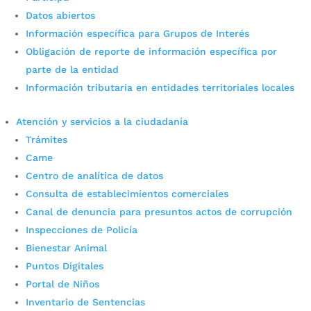
Austeridad en el Gasto con corte a Marzo 31 de
Datos abiertos
2025 Informe de Austeridad en el Gasto...
Información específica para Grupos de Interés
Obligación de reporte de información específica por
parte de la entidad
Información tributaria en entidades territoriales locales
Atención y servicios a la ciudadanía
Trámites
Came
Centro de analítica de datos
Consulta de establecimientos comerciales
Canal de denuncia para presuntos actos de corrupción
Contratos de Comodatos
Inspecciones de Policía
Bienestar Animal
por
Alexander Sanchez
|
Nov 17, 2021
|
Participa
Puntos Digitales
Información acerca de los Comodatos. El Municipio
Portal de Niños
de Bucaramanga está facultado para celebrar
Inventario de Sentencias