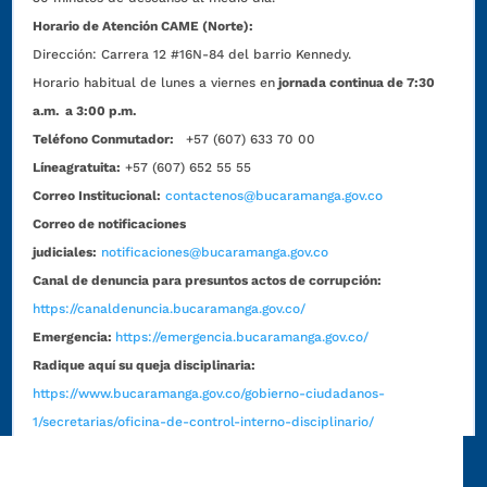
Horario de Atención CAME (Norte):
Dirección:
Carrera 12 #16N-84 del barrio Kennedy.
Horario habitual de lunes a viernes en
jornada continua de 7:30
a.m. a 3:00 p.m.
Teléfono Conmutador:
+57 (607) 633 70 00
Líneagratuita:
+57 (607) 652 55 55
Correo Institucional:
contactenos@bucaramanga.gov.co
Correo de notificaciones
judiciales:
notificaciones@bucaramanga.gov.co
Canal de denuncia para presuntos actos de corrupción:
https://canaldenuncia.bucaramanga.gov.co/
Emergencia:
https://emergencia.bucaramanga.gov.co/
Radique aquí su queja disciplinaria:
https://www.bucaramanga.gov.co/gobierno-ciudadanos-
1/secretarias/oficina-de-control-interno-disciplinario/