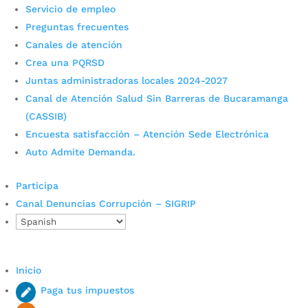
Contratos de Comodato en predios de su
Servicio de empleo
propiedad, teniendo en cuenta lo estipulado en el
Preguntas frecuentes
Articulo 38 de la Ley 9 de 1989.Para que cualquier
Canales de atención
persona pueda acceder a cada uno...
Crea una PQRSD
Juntas administradoras locales 2024-2027
Canal de Atención Salud Sin Barreras de Bucaramanga
(CASSIB)
Encuesta satisfacción – Atención Sede Electrónica
Auto Admite Demanda.
Participa
Canal Denuncias Corrupción – SIGRIP
Apoya este domingo a las
mujeres emprendedoras del
sector rural en el Parque San
Inicio
Pío
Paga tus impuestos