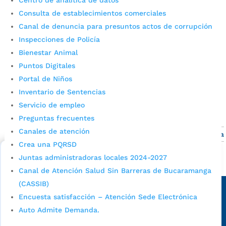
Centro de analítica de datos
Familia
Consulta de establecimientos comerciales
Canal de denuncia para presuntos actos de corrupción
por
Alexander Sanchez
|
Sep 13, 2021
|
Inspecciones de Policía
Bucaramanga avanza
Bienestar Animal
Ciudad Hogares Familias en Acción Subsidio
Puntos Digitales
Familliares Ciudad Hogares Felices Dentro del
Portal de Niños
marco del Plan de Desarrollo del Municipio de
Inventario de Sentencias
Bucaramanga 2016-2019, “Gobierno de las
ciudadanas y los ciudadanos”, atendiendo a su
Servicio de empleo
filosofía establecida en el Plan de Gobierno...
Preguntas frecuentes
Canales de atención
1
2
3
4
5
...
10
...
»
Última
Crea una PQRSD
»
Juntas administradoras locales 2024-2027
Alcaldía de Bucaramanga
Canal de Atención Salud Sin Barreras de Bucaramanga
Sede principal
(CASSIB)
Encuesta satisfacción – Atención Sede Electrónica
Auto Admite Demanda.