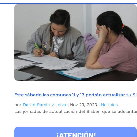
Inicio
Etiqueta: Sisbén
5
Este sábado las comunas 11 y 17 podrán actualizar su S
por
Darlin Ramírez Leiva
|
Nov 23, 2023
|
Noticias
Las jornadas de actualización del Sisbén que se adelanta