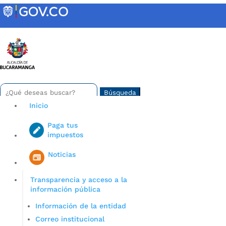
Skip
to
content
INTRANET
Buscar:
Search
for...
Inicio
Paga tus
impuestos
Iniciar sesión en gov co
Noticias
Transparencia y acceso a la
información pública
Información de la entidad
Correo institucional