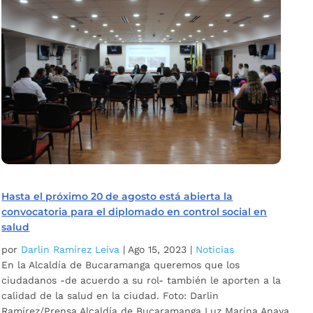
Hasta el próximo 20 de agosto está abierta la
convocatoria para el diplomado en control social en
salud
por
Darlin Ramírez Leiva
|
Ago 15, 2023
|
Noticias
En la Alcaldía de Bucaramanga queremos que los
ciudadanos -de acuerdo a su rol- también le aporten a la
calidad de la salud en la ciudad. Foto: Darlin
Ramírez/Prensa Alcaldía de Bucaramanga Luz Marina Anaya,