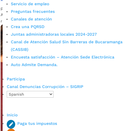
Servicio de empleo
por
Darlin Ramírez Leiva
|
Sep 29, 2023
|
Noticias
Preguntas frecuentes
A semana epidemiológica 37 (mediados de septiembre), se
Canales de atención
reportaron 1.992 casos de dengue en Bucaramanga.
Crea una PQRSD
Juntas administradoras locales 2024-2027
Canal de Atención Salud Sin Barreras de Bucaramanga
(CASSIB)
Encuesta satisfacción – Atención Sede Electrónica
Auto Admite Demanda.
Participa
Canal Denuncias Corrupción – SIGRIP
Inicio
Paga tus impuestos