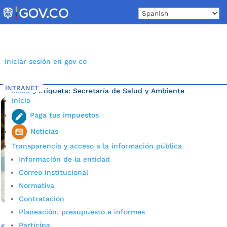
Skip
to
content
Iniciar sesión en gov co
INTRANET
Inicio
Etiqueta: Secretaría de Salud y Ambiente
5
Inicio
Bucaramanga
Paga tus impuestos
Noticias
Transparencia y acceso a la información pública
Información de la entidad
Correo institucional
Normativa
Contratación
Planeación, presupuesto e informes
Participa