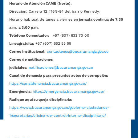
Horario de Atención CAME (Norte):
Dirección:
Carrera 12 #16N-84 del barrio Kennedy.
Horario habitual de lunes a viernes en
jornada continua de 7:30
a.m. a 3:00 p.m.
Teléfono Conmutador:
+57 (607) 633 70 00
Líneagratuita:
+57 (607) 652 55 55
Correo Institucional:
contactenos@bucaramanga.gov.co
Correo de notificaciones
judiciales:
notificaciones@bucaramanga.gov.co
Canal de denuncia para presuntos actos de corrupción:
https://canaldenuncia.bucaramanga.gov.co/
Emergencia:
https://emergencia.bucaramanga.gov.co/
Radique aquí su queja disciplinaria:
https://www.bucaramanga.gov.co/gobierno-ciudadanos-
1/secretarias/oficina-de-control-interno-disciplinario/