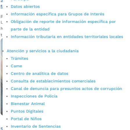
Si necesita un certificado de defunción para una persona
fallecida en calle, así lo puede solicitar
Datos abiertos
Información específica para Grupos de Interés
por
Darlin Ramírez Leiva
|
Sep 30, 2023
|
Noticias
Obligación de reporte de información específica por
La muerte es un tema del que no a mucha gente le interesa
hablar, sin embargo, es necesario tener clara toda la
parte de la entidad
tramitología al respecto.
Información tributaria en entidades territoriales locales
Atención y servicios a la ciudadanía
Trámites
Came
Centro de analítica de datos
Consulta de establecimientos comerciales
Canal de denuncia para presuntos actos de corrupción
Inspecciones de Policía
Bienestar Animal
Puntos Digitales
Portal de Niños
Inventario de Sentencias
Se intensifica la prevención contra el dengue