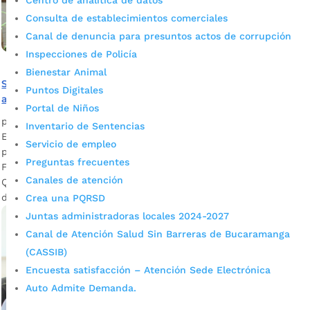
Centro de analítica de datos
Consulta de establecimientos comerciales
Canal de denuncia para presuntos actos de corrupción
Inspecciones de Policía
Bienestar Animal
Si tiene alguna discapacidad, así puede certificarse para
Puntos Digitales
acceder a beneficios
Portal de Niños
por
Darlin Ramírez Leiva
|
Ago 23, 2023
|
Noticias
Inventario de Sentencias
En la Alcaldía de Bucaramanga nos preocupamos por las
Servicio de empleo
poblaciones vulnerables y por mejorar su calidad de vida.
Preguntas frecuentes
Foto: Jaime Moreno/Prensa Alcaldía de Bucaramanga Lina
Canales de atención
Quiñónez Vega, referente de Discapacidad de la Secretaría
de Salud y Ambiente de Bucaramanga Es por...
Crea una PQRSD
Juntas administradoras locales 2024-2027
Canal de Atención Salud Sin Barreras de Bucaramanga
(CASSIB)
Encuesta satisfacción – Atención Sede Electrónica
Auto Admite Demanda.