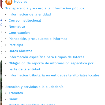
Noticias
Transparencia y acceso a la información pública
Información de la entidad
Prevenimos el consumo de drogas en las universidades
Correo institucional
de la ciudad
Normativa
por
Darlin Ramírez Leiva
|
Ago 25, 2023
|
Noticias
Contratación
La salud mental de los bumangueses, es una de las grandes
Planeación, presupuesto e informes
preocupaciones del gobierno del ingeniero Juan Carlos
Participa
Cárdenas. Foto: Prensa Alcaldía de Bucaaramanga Carlos
Datos abiertos
Durán, psicólogo del E.S.E. ISABU Partiendo de ello y
Información específica para Grupos de Interés
reconociendo que la prevención es crucial para...
Obligación de reporte de información específica por
parte de la entidad
Información tributaria en entidades territoriales locales
Atención y servicios a la ciudadanía
Trámites
Came