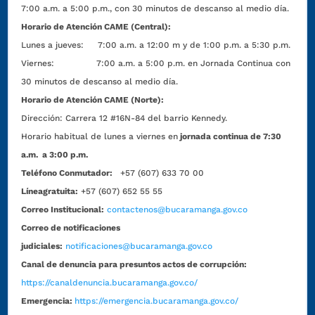
7:00 a.m. a 5:00 p.m., con 30 minutos de descanso al medio día.
Horario de Atención CAME (Central):
Lunes a jueves: 7:00 a.m. a 12:00 m y de 1:00 p.m. a 5:30 p.m.
Viernes: 7:00 a.m. a 5:00 p.m. en Jornada Continua con
30 minutos de descanso al medio día.
Horario de Atención CAME (Norte):
Dirección:
Carrera 12 #16N-84 del barrio Kennedy.
Horario habitual de lunes a viernes en
jornada continua de 7:30
a.m. a 3:00 p.m.
Teléfono Conmutador:
+57 (607) 633 70 00
Líneagratuita:
+57 (607) 652 55 55
Correo Institucional:
contactenos@bucaramanga.gov.co
Correo de notificaciones
judiciales:
notificaciones@bucaramanga.gov.co
Canal de denuncia para presuntos actos de corrupción:
https://canaldenuncia.bucaramanga.gov.co/
Emergencia:
https://emergencia.bucaramanga.gov.co/