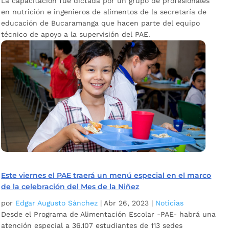
La capacitación fue dictada por un grupo de profesionales
en nutrición e ingenieros de alimentos de la secretaría de
educación de Bucaramanga que hacen parte del equipo
técnico de apoyo a la supervisión del PAE.
Este viernes el PAE traerá un menú especial en el marco
de la celebración del Mes de la Niñez
por
Edgar Augusto Sánchez
|
Abr 26, 2023
|
Noticias
Desde el Programa de Alimentación Escolar -PAE- habrá una
atención especial a 36.107 estudiantes de 113 sedes