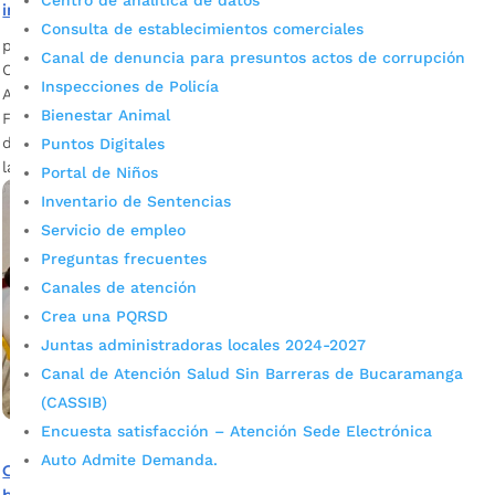
Centro de analítica de datos
instituciones educativas rurales
Consulta de establecimientos comerciales
por
admin_prensa
|
Sep 7, 2023
|
Noticias
Canal de denuncia para presuntos actos de corrupción
Conozca en esta nota los logros del Programa de
Inspecciones de Policía
Alimentación Escolar, PAE en el sector rural de la ciudad.
Bienestar Animal
Fotografía: Prensa Alcaldía de Bucaramanga. El compromiso
de la Administración Municipal ha permitido atender a todas
Puntos Digitales
las instituciones rurales y garantizar el...
Portal de Niños
Inventario de Sentencias
Servicio de empleo
Preguntas frecuentes
Canales de atención
Crea una PQRSD
Juntas administradoras locales 2024-2027
Canal de Atención Salud Sin Barreras de Bucaramanga
(CASSIB)
Encuesta satisfacción – Atención Sede Electrónica
Auto Admite Demanda.
Cerca de mil estudiantes del colegio Salesiano se