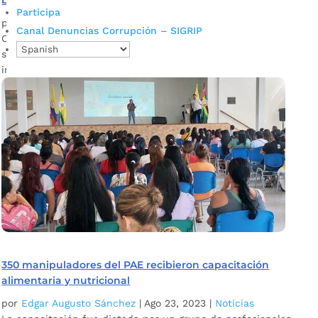
benefician del PAE
Participa
por
Edgar Augusto Sánchez
|
Ago 28, 2023
|
Noticias
Canal Denuncias Corrupción – SIGRIP
Cada dos meses el Comité de Alimentación Escolar -CAES-
se reúne para evaluar cómo avanza el PAE en las
instituciones educativas oficiales.
350 manipuladores del PAE recibieron capacitación
alimentaria y nutricional
por
Edgar Augusto Sánchez
|
Ago 23, 2023
|
Noticias