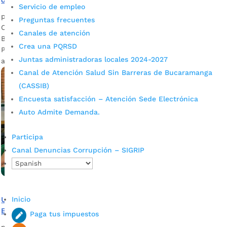
Servicio de empleo
por
Edgar Augusto Sánchez
|
Oct 30, 2023
|
Noticias
Preguntas frecuentes
Con una gran sonrisa, los niños de colegios oficiales de
Canales de atención
Bucaramanga recibieron en sus instituciones la ración del
Crea una PQRSD
PAE, en esta ocasión una apetitosa hamburguesa llamó la
Juntas administradoras locales 2024-2027
atención de los estudiantes.
Canal de Atención Salud Sin Barreras de Bucaramanga
(CASSIB)
Encuesta satisfacción – Atención Sede Electrónica
Auto Admite Demanda.
Participa
Canal Denuncias Corrupción – SIGRIP
Inicio
Un PAE especial tendrán los niños de colegios oficiales de
Bucaramanga
Paga tus impuestos