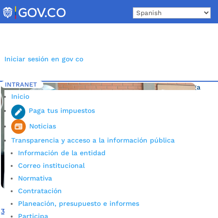
Skip
to
content
Iniciar sesión en gov co
INTRANET
Inicio
Etiqueta: PAE colegios oficiales de Bucaramanga
5
Inicio
Paga tus impuestos
Noticias
Transparencia y acceso a la información pública
Información de la entidad
Correo institucional
Normativa
Contratación
Planeación, presupuesto e informes
3.831 nuevos estudiantes tuvieron acceso al PAE en
Participa