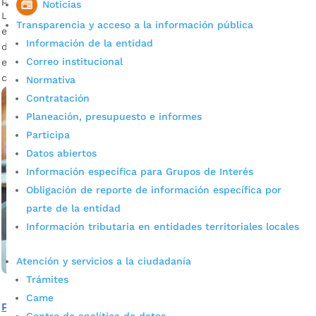
por
Edgar Augusto Sánchez
|
Oct 24, 2023
|
Noticias
Noticias
La celebración de disfraces en el mes de octubre se
Transparencia y acceso a la información pública
extiende al Programa de Alimentación Escolar que tendrá un
Información de la entidad
detalle especial el jueves 26 de octubre.. Más de 36 mil
Correo institucional
estudiantes disfrutarán de este alimento preparado para
celebrar la ocasión.
Normativa
Contratación
Planeación, presupuesto e informes
Participa
Datos abiertos
Información específica para Grupos de Interés
Obligación de reporte de información específica por
parte de la entidad
Información tributaria en entidades territoriales locales
Atención y servicios a la ciudadanía
Trámites
Came
PAE beneficia a todos los niños y jóvenes que estudian en