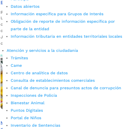
Bucaramanga
Datos abiertos
por
Edgar Augusto Sánchez
|
Nov 26, 2023
|
Noticias
Información específica para Grupos de Interés
La vigencia 2020 del Programa de Alimentación Escolar-PAE-
Obligación de reporte de información específica por
comenzó en los colegios oficiales de Bucaramanga con una
parte de la entidad
cobertura de 32.276 y al finalizar el gobierno del alcalde
Información tributaria en entidades territoriales locales
Juan Carlos Cárdenas el servicio llegó a 36.107
complementos.
Atención y servicios a la ciudadanía
Trámites
Came
Centro de analítica de datos
Consulta de establecimientos comerciales
Canal de denuncia para presuntos actos de corrupción
Inspecciones de Policía
Bienestar Animal
Puntos Digitales
Portal de Niños
Más de 36 mil niños disfrutaron un PAE especial en el día
Inventario de Sentencias
de la niñez