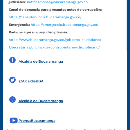
judiciales:
notificaciones@bucaramanga.gov.co
Canal de denuncia para presuntos actos de corrupción:
https://canaldenuncia.bucaramanga.gov.co/
Emergencia:
https://emergencia.bucaramanga.gov.co/
Radique aquí su queja disciplinaria:
https://www.bucaramanga.gov.co/gobierno-ciudadanos-
1/secretarias/oficina-de-control-interno-disciplinario/
Alcaldía de Bucaramanga
Funcionarios y contratistas
@AlcaldíaBGA
Alcaldía de Bucaramanga
PrensaBucaramanga