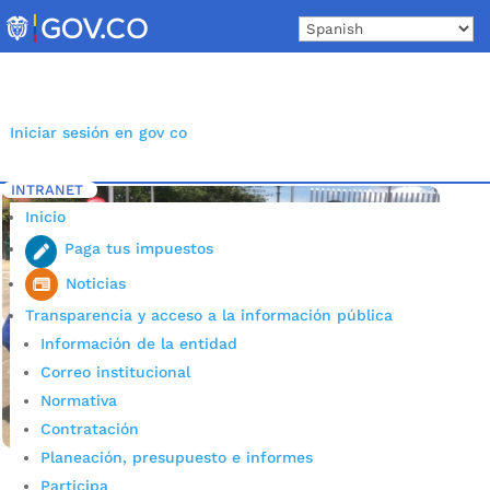
Skip
to
content
Iniciar sesión en gov co
INTRANET
Inicio
Etiqueta: Niñez
5
Inicio
Paga tus impuestos
Noticias
Transparencia y acceso a la información pública
Información de la entidad
Correo institucional
Normativa
Contratación
Planeación, presupuesto e informes
Participa