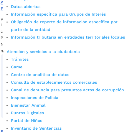
Así fue la celebración de Mes de la Niñez en el Centro
Datos abiertos
Educativo Rural El Paulón
Información específica para Grupos de Interés
por
Alcaldía de Bucaramanga
|
Abr 28, 2023
|
Noticias
Obligación de reporte de información específica por
Las secretarías de Educación y Desarrollo Social llegaron
parte de la entidad
con juegos, música y premios al Centro Educativo Rural el
Información tributaria en entidades territoriales locales
Paulón para celebrar, con los niños y niñas, en el Mes de la
Niñez. Fotografía: Prensa Alcaldía de Bucaramanga Fue una
mañana en la que los pequeños...
Atención y servicios a la ciudadanía
Trámites
Came
Centro de analítica de datos
Consulta de establecimientos comerciales
Canal de denuncia para presuntos actos de corrupción
Inspecciones de Policía
Bienestar Animal
Puntos Digitales
Portal de Niños
Inventario de Sentencias
Este viernes participe del foro ‘Todos Unidos por un Inicio