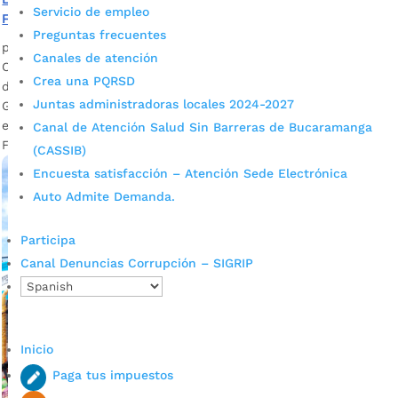
Servicio de empleo
Feliz’
Preguntas frecuentes
por
Alcaldía de Bucaramanga
|
Mar 22, 2023
|
Noticias
Canales de atención
Con el propósito de sensibilizar acerca de la importancia del
Crea una PQRSD
desarrollo sano durante los primeros años de vida, el
Juntas administradoras locales 2024-2027
Gobierno de Juan Carlos Cárdenas realiza el primer foro de
experiencias exitosas de trabajo por la primera infancia.
Canal de Atención Salud Sin Barreras de Bucaramanga
Fotografía: Prensa Alcaldía de...
(CASSIB)
Encuesta satisfacción – Atención Sede Electrónica
Auto Admite Demanda.
Participa
Canal Denuncias Corrupción – SIGRIP
Inicio
Paga tus impuestos