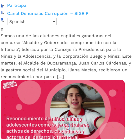
Bucaramanga es una de las tres ciudades capitales
Participa
reconocidas por su compromiso por la niñez y
Canal Denuncias Corrupción – SIGRIP
adolescencia
por
Alcaldía de Bucaramanga
|
Dic 15, 2020
|
Noticias
Somos una de las ciudades capitales ganadoras del
concurso “Alcalde y Gobernador comprometido con la
Infancia”, liderado por la Consejería Presidencial para la
Niñez y la Adolescencia, y la Corporación Juego y Niñez. Este
martes, el Alcalde de Bucaramanga, Juan Carlos Cárdenas, y
la gestora social del Municipio, Iliana Macías, recibieron un
reconocimiento por parte […]