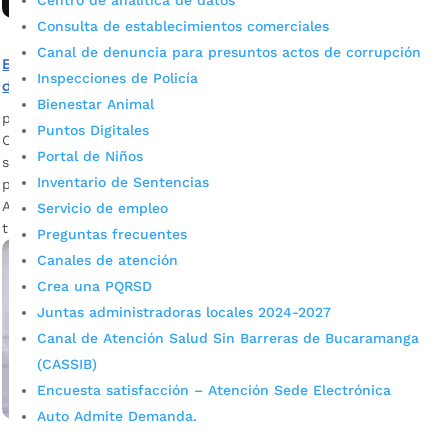
Centro de analítica de datos
Consulta de establecimientos comerciales
Canal de denuncia para presuntos actos de corrupción
El gobierno de Juan Carlos Cárdenas garantiza espacios
Inspecciones de Policía
de unión familiar
Bienestar Animal
por
Alcaldía de Bucaramanga
|
Oct 31, 2022
|
Noticias
Puntos Digitales
Cerca de 5 mil personas participaron de Encanto Festival, el
Portal de Niños
show musical, totalmente gratuito, que se desarrolló en
Inventario de Sentencias
pasado sábado en el Coliseo Bicentenario. Fotografía: Prensa
Alcaldía de Bucaramanga La Alcaldía de Bucaramanga, a
Servicio de empleo
través de la Secretaría de...
Preguntas frecuentes
Canales de atención
Crea una PQRSD
Juntas administradoras locales 2024-2027
Canal de Atención Salud Sin Barreras de Bucaramanga
(CASSIB)
Encuesta satisfacción – Atención Sede Electrónica
Auto Admite Demanda.