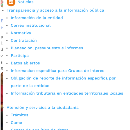
Noticias
Transparencia y acceso a la información pública
Información de la entidad
El gobierno de Juan Carlos Cárdenas garantizó la
Correo institucional
recreación de la niñez bumanguesa
Normativa
por
Silvia Natalia Fandiño Ardila
|
Dic 19, 2022
|
Noticias
Contratación
Durante el 2022, se han llevado a cabo más de 63 jornadas
Planeación, presupuesto e informes
de recreación impactando cerca de 10 mil niños y niñas
Participa
vulnerables del municipio. Descargar audio: Jorge Neira /
secretario de Desarrollo Social La Secretaría de Desarrollo
Datos abiertos
Social diseñó una estrategia para...
Información específica para Grupos de Interés
Obligación de reporte de información específica por
parte de la entidad
Información tributaria en entidades territoriales locales
Atención y servicios a la ciudadanía
Trámites
Came