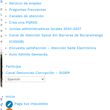
infraestructura vial de interés metropolitano
Servicio de empleo
por
Alcaldía de Bucaramanga
|
May 11, 2021
|
Noticias
Preguntas frecuentes
La construcción de la doble calzada de la vía que desde La
Canales de atención
Virgen conduce a La Cemento y la rehabilitación del tramo
Crea una PQRSD
Palenque – Café Madrid, son las obras que saldrán adelante
Juntas administradoras locales 2024-2027
en la presente gestión. Descargue audio: Iván Vargas,
Canal de Atención Salud Sin Barreras de Bucaramanga
secretario de Infraestructura En un trabajo articulado con
el INVÍAS, la Agencia Nacional de […]
(CASSIB)
Encuesta satisfacción – Atención Sede Electrónica
Auto Admite Demanda.
Participa
Canal Denuncias Corrupción – SIGRIP
Inicio
Movilidad, empleo y desarrollo, pilares que destaca la
Paga tus impuestos
comunidad ante la construcción de la doble calzada La
Virgen – La Cemento