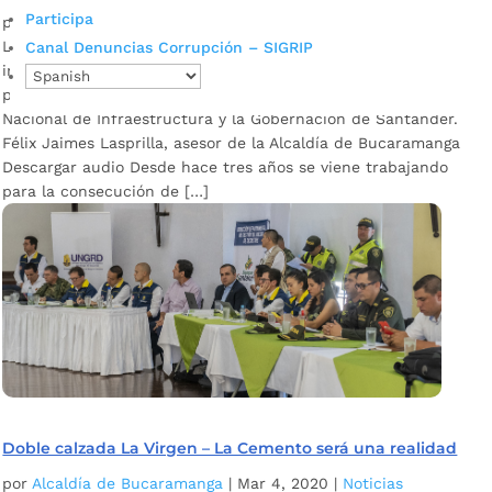
Participa
por
Alcaldía de Bucaramanga
|
Jun 3, 2020
|
Noticias
La obra está inmersa en el marco del convenio
Canal Denuncias Corrupción – SIGRIP
interadministrativo N°1113 de 2016, en el cual tienen
participación la Alcaldía de Bucaramanga, INVÍAS, la Agencia
Nacional de Infraestructura y la Gobernación de Santander.
Félix Jaimes Lasprilla, asesor de la Alcaldía de Bucaramanga
Descargar audio Desde hace tres años se viene trabajando
para la consecución de […]
Doble calzada La Virgen – La Cemento será una realidad
por
Alcaldía de Bucaramanga
|
Mar 4, 2020
|
Noticias