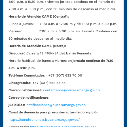
1:00 p.m. a 5:30 p.m. / viernes jornada continua en el horario de
7:00 a.m. a 5:00 p.m., con 30 minutos de descanso al medio día.
Horario de Atención CAME (Central):
Lunes a jueves: 7:00 a.m. a 12:00 m y de 1:00 p.m. a 5:30 p.m.
Viernes: 7:00 a.m. a 5:00 p.m. en Jornada Continua con
30 minutos de descanso al medio día.
Horario de Atención CAME (Norte):
Dirección:
Carrera 12 #16N-84 del barrio Kennedy.
Horario habitual de lunes a viernes en
jornada continua de 7:30
a.m. a 3:00 p.m.
Teléfono Conmutador:
+57 (607) 633 70 00
Líneagratuita:
+57 (607) 652 55 55
Correo Institucional:
contactenos@bucaramanga.gov.co
Correo de notificaciones
judiciales:
notificaciones@bucaramanga.gov.co
Canal de denuncia para presuntos actos de corrupción:
https://canaldenuncia.bucaramanga.gov.co/
Emergencia:
https://emergencia.bucaramanga.gov.co/