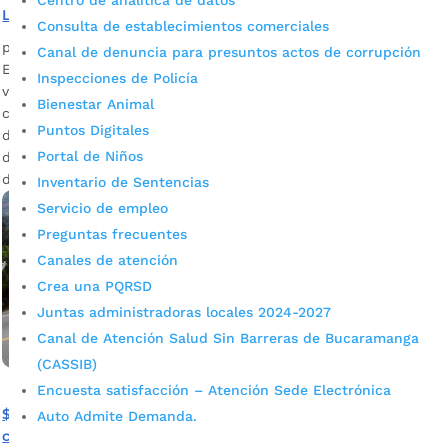
Centro de analítica de datos
La Cemento
Consulta de establecimientos comerciales
por
Alcaldía de Bucaramanga
|
Ago 19, 2020
|
Noticias
Canal de denuncia para presuntos actos de corrupción
El Instituto Nacional de Vías, INVÍAS, se encargará de
Inspecciones de Policía
verificar los pliegos tipo y dar luz verde hacia el proceso de
Bienestar Animal
contratación. Es de anotar que recientemente la Asamblea
Puntos Digitales
de Santander aprobó las vigencias futuras para la ejecución
Portal de Niños
de la obra. Descargue audio: Félix Jaimes Lasprilla, asesor
de la Administración Municipal El proyecto tiene una […]
Inventario de Sentencias
Servicio de empleo
Preguntas frecuentes
Canales de atención
Crea una PQRSD
Juntas administradoras locales 2024-2027
Canal de Atención Salud Sin Barreras de Bucaramanga
(CASSIB)
Encuesta satisfacción – Atención Sede Electrónica
$70 mil millones será la inversión inicial para la
Auto Admite Demanda.
construcción de la doble calzada La Virgen – La Cemento