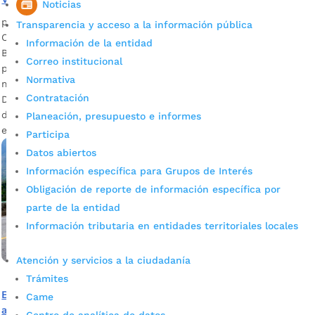
Noticias
por
Alcaldía de Bucaramanga
|
Ago 22, 2020
|
Noticias
Transparencia y acceso a la información pública
Ciudadanos y comerciantes de las comunas 1 y 2 de
Información de la entidad
Bucaramanga tomaron con satisfacción los avances hacia el
Correo institucional
proceso de contratación de la obra de interés
Normativa
metropolitano. $75 mil millones se estima de inversión.
Contratación
Descargue audio: Isnardo Guarín Gómez, presidente
de Espumas Santander / Sergio Bonilla, conductor de la
Planeación, presupuesto e informes
empresa Lusitania Cientos de empleos se originarán en […]
Participa
Datos abiertos
Información específica para Grupos de Interés
Obligación de reporte de información específica por
parte de la entidad
Información tributaria en entidades territoriales locales
Atención y servicios a la ciudadanía
Trámites
Bucaramanga espera aprobación del INVÍAS para
Came
arrancar con la licitación de la doble calzada La Virgen –