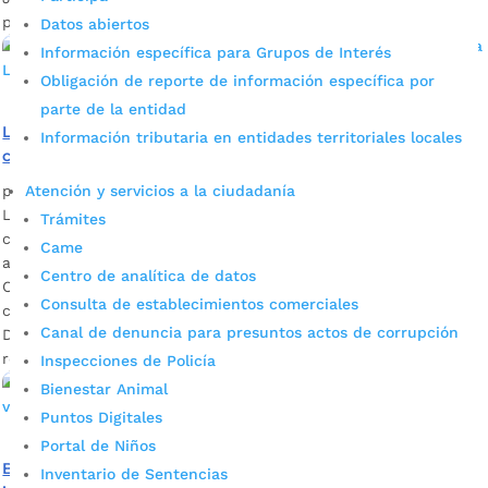
proponentes se presentaron para la […]
Datos abiertos
Información específica para Grupos de Interés
Obligación de reporte de información específica por
parte de la entidad
La doble calzada en el tramo que desde La Virgen
Información tributaria en entidades territoriales locales
conduce a La Cemento será una realidad
Atención y servicios a la ciudadanía
por
Alcaldía de Bucaramanga
|
Jun 21, 2021
|
Noticias
La Alcaldía de Bucaramanga realiza la veeduría
Trámites
correspondiente. Se espera que en el segundo semestre del
Came
año se adjudique el contrato. Descargue audio: Juan Carlos
Centro de analítica de datos
Cárdenas, alcalde de Bucaramanga El proceso de
Consulta de establecimientos comerciales
contratación lo lidera el Instituto Financiero para el
Canal de denuncia para presuntos actos de corrupción
Desarrollo de Santander, IDESAN, quienes administran los
recaudos de los peajes ubicados en los […]
Inspecciones de Policía
Bienestar Animal
Puntos Digitales
Portal de Niños
Bucaramanga sacará adelante proyectos de
Inventario de Sentencias