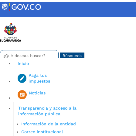
Skip
to
content
INTRANET
Buscar:
Search
for...
Inicio
Paga tus
impuestos
Iniciar sesión en gov co
Noticias
Transparencia y acceso a la
información pública
Información de la entidad
Correo institucional