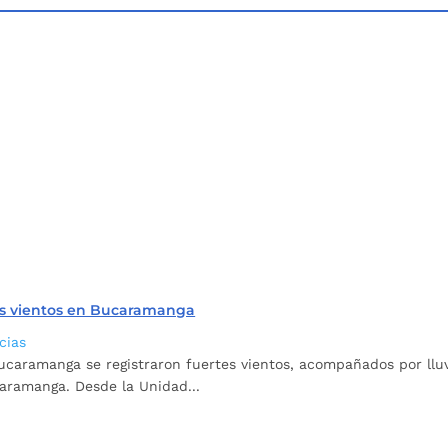
rtes vientos en Bucaramanga
cias
caramanga se registraron fuertes vientos, acompañados por lluvi
caramanga. Desde la Unidad...