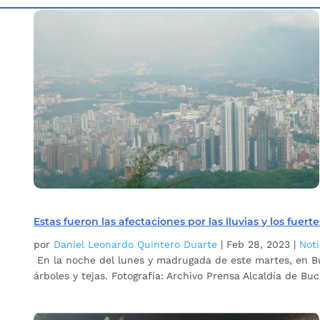
Inicio
Etiqueta: Bomberos Bucaramanga
5
Estas fueron las afectaciones por las lluvias y los fue
por
Daniel Leonardo Quintero Duarte
|
Feb 28, 2023
|
Noti
En la noche del lunes y madrugada de este martes, en Bu
árboles y tejas. Fotografía: Archivo Prensa Alcaldía de Bu