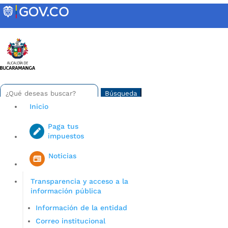
Skip
to
content
INTRANET
Buscar:
Search
for...
Inicio
Paga tus
impuestos
Iniciar sesión en gov co
Noticias
Transparencia y acceso a la
información pública
Información de la entidad
Correo institucional