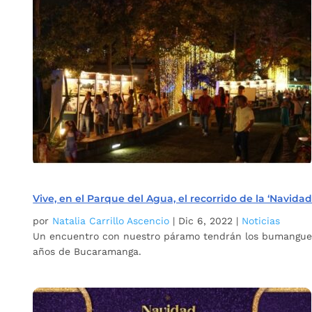
Vive, en el Parque del Agua, el recorrido de la ‘Navid
por
Natalia Carrillo Ascencio
|
Dic 6, 2022
|
Noticias
Un encuentro con nuestro páramo tendrán los bumangueses
años de Bucaramanga.