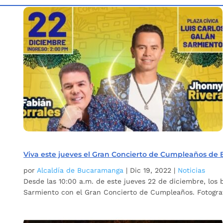
Inicio
Etiqueta: BGA 400 Años
5
Viva este jueves el Gran Concierto de Cumpleaños d
por
Alcaldía de Bucaramanga
|
Dic 19, 2022
|
Noticias
Desde las 10:00 a.m. de este jueves 22 de diciembre, los
Sarmiento con el Gran Concierto de Cumpleaños. Fotografí