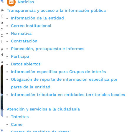
estudia en colegios oficiales de Bucaramanga
Noticias
por
Alcaldía de Bucaramanga
|
May 20, 2020
|
Noticias
Transparencia y acceso a la información pública
Con llamadas, video llamadas, correo electrónico y videos
Información de la entidad
educativos, 29 profesionales de Apoyos pedagógicos se
Correo institucional
comunican con estudiantes discapacitados. Clara Mercedes
Normativa
Chacón, coordinadora del proceso de inclusión SEB
Contratación
Descargar audio Con mucha creatividad, paciencia y
profesionalismo, 29 personas que hacen parte del proceso
Planeación, presupuesto e informes
de Apoyo Pedagógico y trece de apoyo comunicativo,
Participa
adelantan la tarea diaria […]
Datos abiertos
Información específica para Grupos de Interés
Obligación de reporte de información específica por
parte de la entidad
Información tributaria en entidades territoriales locales
Atención y servicios a la ciudadanía
Trámites
Came
Ya hay 77.814 estudiantes matriculados en colegios