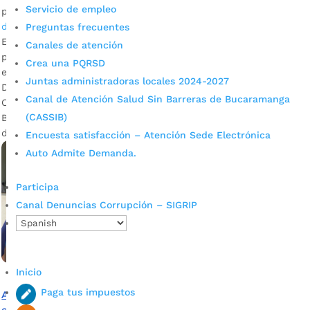
Servicio de empleo
por
Alcaldía de Bucaramanga
|
May 20, 2020
|
Noticias
,
Plan
de Desarrollo 2020-2023
Preguntas frecuentes
Escuchamos las inquietudes de los ciudadanos que
Canales de atención
participaron en las sesiones del Concejo de Bucaramanga,
Crea una PQRSD
en el marco del debate para la aprobación del Plan de
Juntas administradoras locales 2024-2027
Desarrollo 2020-2023 ‘Bucaramanga una Ciudad de
Canal de Atención Salud Sin Barreras de Bucaramanga
Oportunidades’. Ana Leonor Rueda, secretaria Educación
(CASSIB)
Bucaramanga Descargar audio Ediles y líderes de las Juntas
de Acción Comunal de la Comuna 17 participaron […]
Encuesta satisfacción – Atención Sede Electrónica
Auto Admite Demanda.
Participa
Canal Denuncias Corrupción – SIGRIP
Inicio
Paga tus impuestos
Así se educa ‘en casa’ a población con discapacidad que