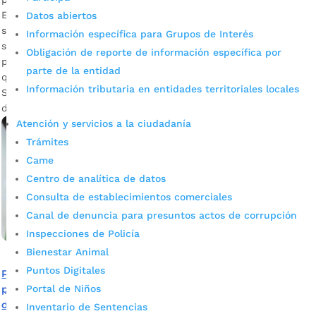
El servicio garantizará la continuidad de los estudiantes
Datos abiertos
sordos de colegios oficiales de la ciudad. Ana Leonor Rueda
Información específica para Grupos de Interés
secretaria Educación Bucaramanga Descargar audio El
Obligación de reporte de información específica por
proceso que le da continuidad a la educación incluyente
parte de la entidad
que tienen los estudiantes sordos en la Escuela Normal
Información tributaria en entidades territoriales locales
Superior y la Institución educativa Camacho Carreño no se
detendrá durante este año. […]
Atención y servicios a la ciudadanía
Trámites
Came
Centro de analítica de datos
Consulta de establecimientos comerciales
Canal de denuncia para presuntos actos de corrupción
Inspecciones de Policía
Bienestar Animal
Puntos Digitales
Plan de Desarrollo 2020-2023 contempla continuidad de
programas educativos para la población con
Portal de Niños
discapacidad
Inventario de Sentencias