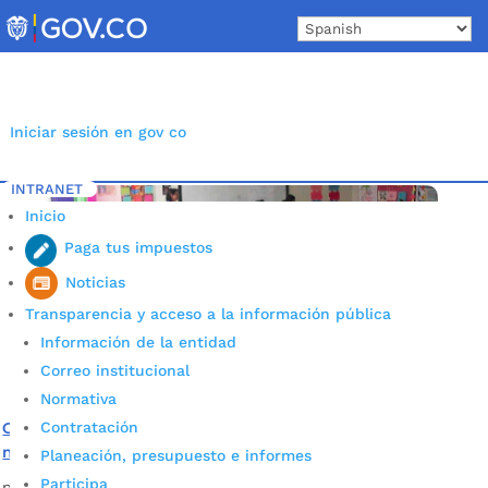
Skip
to
content
Iniciar sesión en gov co
INTRANET
Inicio
Etiqueta: apoyos pedagógicos
5
Inicio
Paga tus impuestos
Noticias
Transparencia y acceso a la información pública
Información de la entidad
Correo institucional
Normativa
Contratación
Garantizamos una educación incluyente: contratamos
modelos lingüísticos e intérpretes de señas
Planeación, presupuesto e informes
Participa
por
Alcaldía de Bucaramanga
|
May 27, 2020
|
Noticias