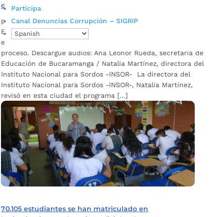
de inclusión de la Alcaldía de Bucaramanga
Participa
por
Alcaldía de Bucaramanga
|
Feb 13, 2020
|
Noticias
Canal Denuncias Corrupción – SIGRIP
En los colegios oficiales de la ciudad son atendidos 105
estudiantes sordos. La Escuela Normal Superior lidera dicho
proceso. Descargue audios: Ana Leonor Rueda, secretaria de
Educación de Bucaramanga / Natalia Martínez, directora del
Instituto Nacional para Sordos -INSOR- La directora del
Instituto Nacional para Sordos -INSOR-, Natalia Martínez,
revisó en esta ciudad el programa […]
70.105 estudiantes se han matriculado en