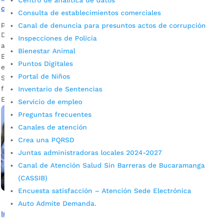
Centro de analítica de datos
oficiales de Bucaramanga
Consulta de establecimientos comerciales
por
Alcaldía de Bucaramanga
|
Mar 10, 2020
|
Noticias
Canal de denuncia para presuntos actos de corrupción
De esta cifra, 5.099 son de origen venezolano y 1.909 tienen
Inspecciones de Policía
alguna discapacidad. Ana Leonor Rueda Vivas, secretaria de
Bienestar Animal
Educación del Municipio Descargar audio Es de anotar que
Puntos Digitales
en el Sistema Integrado de Matrículas, SIMAT, de la
Portal de Niños
Secretaría de Educación de Bucaramanga, se encuentran
formalmente registrados dichos alumnos. La secretaria de
Inventario de Sentencias
Educación del Municipio, Ana […]
Servicio de empleo
Preguntas frecuentes
Canales de atención
Crea una PQRSD
Juntas administradoras locales 2024-2027
Canal de Atención Salud Sin Barreras de Bucaramanga
(CASSIB)
Encuesta satisfacción – Atención Sede Electrónica
Auto Admite Demanda.
Instituto Nacional para Sordos -INSOR- destacó la tarea