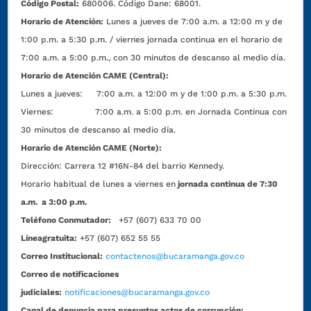
Código Postal:
680006. Código Dane: 68001.
Horario de Atención:
Lunes a jueves de 7:00 a.m. a 12:00 m y de
1:00 p.m. a 5:30 p.m. / viernes jornada continua en el horario de
7:00 a.m. a 5:00 p.m., con 30 minutos de descanso al medio día.
Horario de Atención CAME (Central):
Lunes a jueves: 7:00 a.m. a 12:00 m y de 1:00 p.m. a 5:30 p.m.
Viernes: 7:00 a.m. a 5:00 p.m. en Jornada Continua con
30 minutos de descanso al medio día.
Horario de Atención CAME (Norte):
Dirección:
Carrera 12 #16N-84 del barrio Kennedy.
Horario habitual de lunes a viernes en
jornada continua de 7:30
a.m. a 3:00 p.m.
Teléfono Conmutador:
+57 (607) 633 70 00
Líneagratuita:
+57 (607) 652 55 55
Correo Institucional:
contactenos@bucaramanga.gov.co
Correo de notificaciones
judiciales:
notificaciones@bucaramanga.gov.co
Canal de denuncia para presuntos actos de corrupción: