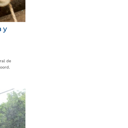
a y
ral de
oord.