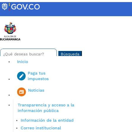
Skip
to
content
INTRANET
Buscar:
Search
for...
Inicio
Paga tus
impuestos
Iniciar sesión en gov co
Noticias
Transparencia y acceso a la
información pública
Información de la entidad
Correo institucional