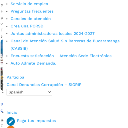
Servicio de empleo
por
Alcaldía de Bucaramanga
|
May 11, 2023
|
Noticias
Hasta el 30 de junio de 2023, los ciudadanos que tengan
Preguntas frecuentes
pendiente estar al día con sus contribuciones de
Canales de atención
valorización, podrán hacerlo con un descuento especial.
Crea una PQRSD
Fotografía: Prensa Alcaldía de Bucaramanga ¿Habrá algo más
Juntas administradoras locales 2024-2027
tedioso que tener deudas? Sí, pagar los...
Canal de Atención Salud Sin Barreras de Bucaramanga
(CASSIB)
Encuesta satisfacción – Atención Sede Electrónica
Auto Admite Demanda.
Participa
Canal Denuncias Corrupción – SIGRIP
¡Contribuyente! Le explicamos cómo obtener el
certificado de Paz y Salvo de Valorización del AMB
Inicio
por
Alcaldía de Bucaramanga
|
Jul 16, 2020
|
Noticias
Paga tus impuestos
Conozca los requisitos para solicitar dicho certificado.