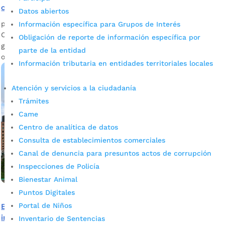
calles 53 y 54’
Datos abiertos
por
Mónica María Farfán Sanabria
|
Ago 16, 2023
|
Noticias
Información específica para Grupos de Interés
Conozca en esta nota cómo se diseñó el proyecto vial que
Obligación de reporte de información específica por
garantizará una nueva conexión entre el oriente y el
parte de la entidad
occidente de Bucaramanga.
Información tributaria en entidades territoriales locales
Atención y servicios a la ciudadanía
Trámites
Came
Centro de analítica de datos
Consulta de establecimientos comerciales
Canal de denuncia para presuntos actos de corrupción
Inspecciones de Policía
Bienestar Animal
Puntos Digitales
Portal de Niños
Bumangueses, aprovechen el 50% de descuento sobre
intereses en mora asociados a la valorización
Inventario de Sentencias