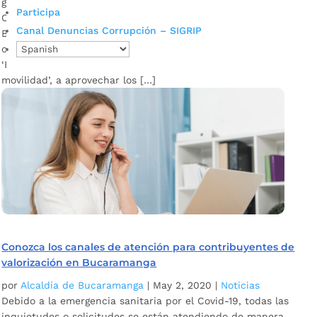
gravamen inicial de la contribución. Descargar audio:
Participa
Clarena Reyes – Jefe de la Oficina de Valorización de
Canal Denuncias Corrupción – SIGRIP
Bucaramanga La Alcaldía de Bucaramanga invita a los
contribuyentes de la valorización generada con el Plan vial
‘Bucaramanga competitiva para el mejoramiento de la
movilidad’, a aprovechar los […]
Conozca los canales de atención para contribuyentes de
valorización en Bucaramanga
por
Alcaldía de Bucaramanga
|
May 2, 2020
|
Noticias
Debido a la emergencia sanitaria por el Covid-19, todas las
inquietudes o solicitudes se están atendiendo de manera