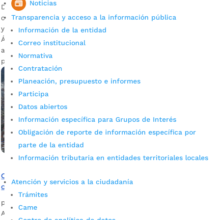
Noticias
Descargar audio: Diego Villamizar – Contratista del AMB Los
Transparencia y acceso a la información pública
contribuyentes que cancelen la totalidad de su contribución
y requieran un certificado de Paz y Salvo de Valorización del
Información de la entidad
Área Metropolitana de Bucaramanga (AMB), pueden
Correo institucional
acercarse a sus instalaciones con los siguientes documentos
Normativa
para obtenerlo: Recibo del impuesto Predial […]
Contratación
Planeación, presupuesto e informes
Participa
Datos abiertos
Información específica para Grupos de Interés
Obligación de reporte de información específica por
parte de la entidad
Información tributaria en entidades territoriales locales
Conozca los beneficios temporales de cartera para
Atención y servicios a la ciudadanía
contribuyentes de la valorización en Bucaramanga
Trámites
por
Alcaldía de Bucaramanga
|
Jul 13, 2020
|
Noticias
Came
Aproveche hasta el 20% de descuento en el pago del