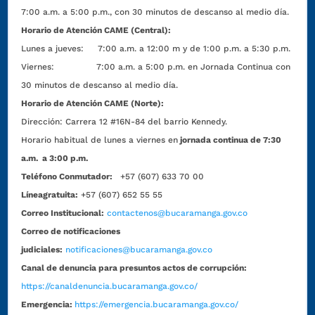
7:00 a.m. a 5:00 p.m., con 30 minutos de descanso al medio día.
Horario de Atención CAME (Central):
Lunes a jueves: 7:00 a.m. a 12:00 m y de 1:00 p.m. a 5:30 p.m.
Viernes: 7:00 a.m. a 5:00 p.m. en Jornada Continua con
30 minutos de descanso al medio día.
Horario de Atención CAME (Norte):
Dirección:
Carrera 12 #16N-84 del barrio Kennedy.
Horario habitual de lunes a viernes en
jornada continua de 7:30
a.m. a 3:00 p.m.
Teléfono Conmutador:
+57 (607) 633 70 00
Líneagratuita:
+57 (607) 652 55 55
Correo Institucional:
contactenos@bucaramanga.gov.co
Correo de notificaciones
judiciales:
notificaciones@bucaramanga.gov.co
Canal de denuncia para presuntos actos de corrupción:
https://canaldenuncia.bucaramanga.gov.co/
Emergencia:
https://emergencia.bucaramanga.gov.co/