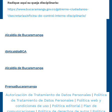
Radique aquí su queja disciplinaria:
https://www.bucaramanga.gov.co/gobierno-ciudadanos-
1/secretarias/oficina-de-control-interno-disciplinario/
Alcaldía de Bucaramanga
Funcionarios y contratistas
@AlcaldíaBGA
Alcaldía de Bucaramanga
PrensaBucaramanga
Autorización de Tratamiento de Datos Personales
|
Política
de Tratamiento de Datos Personales
|
Política web y
condiciones de uso
|
Política editorial
|
Plan de
comunicaciones
|
Política de derechos de autor
|
Política