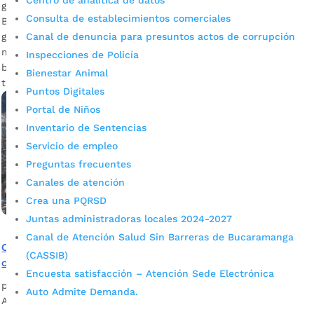
Centro de analítica de datos
gravamen inicial de la contribución. La Alcaldía de
Consulta de establecimientos comerciales
Bucaramanga invita a los contribuyentes de la valorización
Canal de denuncia para presuntos actos de corrupción
generada con el Plan vial ‘Bucaramanga competitiva para el
mejoramiento de la movilidad’, a aprovechar los siguientes
Inspecciones de Policía
beneficios temporales de cartera para obligaciones
Bienestar Animal
tributarias que establece el Decreto 161 […]
Puntos Digitales
Portal de Niños
Inventario de Sentencias
Servicio de empleo
Preguntas frecuentes
Canales de atención
Crea una PQRSD
Juntas administradoras locales 2024-2027
Canal de Atención Salud Sin Barreras de Bucaramanga
Conozca los beneficios temporales de cartera para
(CASSIB)
contribuyentes de la valorización en Bucaramanga
Encuesta satisfacción – Atención Sede Electrónica
por
Alcaldía de Bucaramanga
|
Jul 11, 2020
|
Noticias
Auto Admite Demanda.
Aproveche hasta el 20% de descuento en el pago del