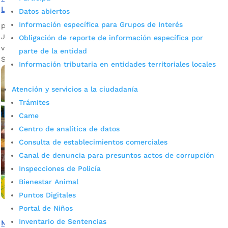
La Bonita
Datos abiertos
Información específica para Grupos de Interés
por
admin_prensa
|
Feb 25, 2025
|
Noticias
Junto al Instituto Municipal de Cultura y Turismo, vivirán un
Obligación de reporte de información específica por
viaje de familiarización en La Bonita y otros municipios de
parte de la entidad
Santander.
Información tributaria en entidades territoriales locales
Atención y servicios a la ciudadanía
Trámites
Came
Centro de analítica de datos
Consulta de establecimientos comerciales
Canal de denuncia para presuntos actos de corrupción
Inspecciones de Policía
Bienestar Animal
Puntos Digitales
Portal de Niños
Inventario de Sentencias
Más de 85 millones de pesos en ganancias dejó el