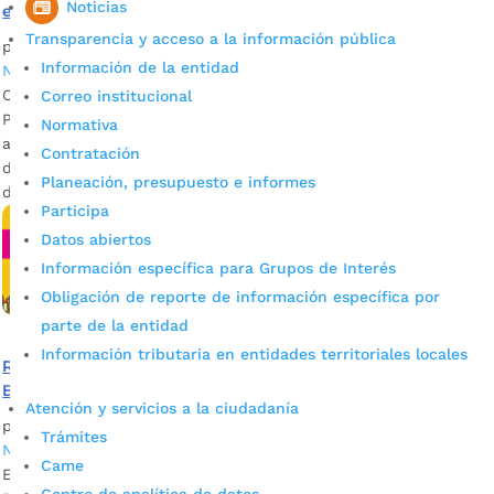
Noticias
entendimiento para promover el turismo
Transparencia y acceso a la información pública
por
Alcaldía de Bucaramanga
|
Ago 16, 2022
|
400 años
,
Información de la entidad
Noticias
Con la visita de la delegación de la Alcaldía Municipal de
Correo institucional
Paipa a Bucaramanga, se adelantó una agenda de trabajo
Normativa
articulada con el Instituto Municipal de Cultura y Turismo
Contratación
de, IMCT, y las Secretarías TIC y de Planeación de la Alcaldía
Planeación, presupuesto e informes
de Bucaramanga con el fin de...
Participa
Datos abiertos
Información específica para Grupos de Interés
Obligación de reporte de información específica por
parte de la entidad
Información tributaria en entidades territoriales locales
Reabrimos convocatoria para traer eventos para
Bucaramanga en sus 400 años
Atención y servicios a la ciudadanía
por
Alcaldía de Bucaramanga
|
Jun 24, 2022
|
400 años
,
Trámites
Noticias
Came
El Instituto Municipal de Cultura y Turismo ​de la Alcaldía de