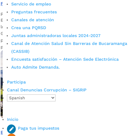
Festival del Frito
Servicio de empleo
Preguntas frecuentes
por
Camila Camacho
|
Jun 1, 2023
|
Noticias
Canales de atención
El Festival del Frito, una iniciativa gastronómica y cultural,
logró más de 85 millones de pesos de ganancias en total.
Crea una PQRSD
Gracias a la venta de 9,450 unidades de productos por
Juntas administradoras locales 2024-2027
parte de los diferentes restaurantes asociados y stands
Canal de Atención Salud Sin Barreras de Bucaramanga
participantes.
(CASSIB)
Encuesta satisfacción – Atención Sede Electrónica
Auto Admite Demanda.
Participa
Canal Denuncias Corrupción – SIGRIP
Inicio
Paga tus impuestos
Bucaramanga y Paipa firman memorando de