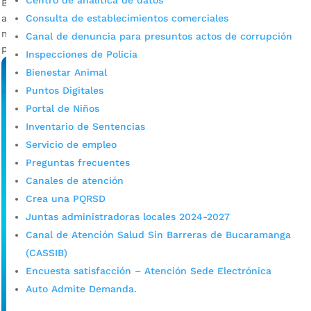
Centro de analítica de datos
Bucaramanga reabrió la convocatoria de incentivos para
Consulta de establecimientos comerciales
apoyar la realización de eventos que atraigan turistas en el
marco de los 400 años de Bucaramanga. La convocatoria
Canal de denuncia para presuntos actos de corrupción
para traer nuevos eventos a la...
Inspecciones de Policía
Bienestar Animal
Puntos Digitales
Portal de Niños
Inventario de Sentencias
Servicio de empleo
Preguntas frecuentes
Canales de atención
Crea una PQRSD
Juntas administradoras locales 2024-2027
Canal de Atención Salud Sin Barreras de Bucaramanga
(CASSIB)
Encuesta satisfacción – Atención Sede Electrónica
Auto Admite Demanda.