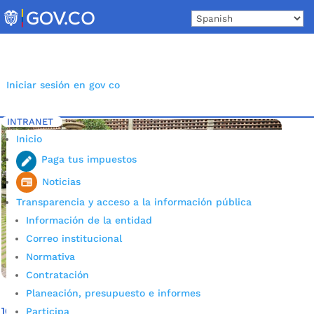
Skip
to
content
Iniciar sesión en gov co
INTRANET
Inicio
Etiqueta: Turismo
5
Inicio
Paga tus impuestos
Noticias
Transparencia y acceso a la información pública
Información de la entidad
Correo institucional
Normativa
Contratación
Planeación, presupuesto e informes
10 empresarios extranjeros del turismo ‘ponen los ojos’ en
Participa