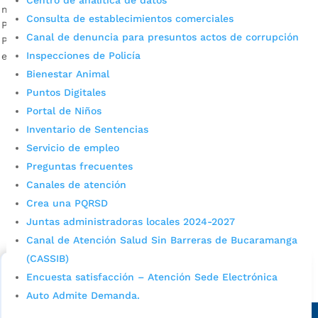
Centro de analítica de datos
mejora la calidad urbana. Descargue audio: Leonardo
Consulta de establecimientos comerciales
Palencia, ingeniero forestal y coordinador del Programa de
Canal de denuncia para presuntos actos de corrupción
Parques y Zonas Verdes de la Alcaldía En épocas de verano,
Inspecciones de Policía
el riego del preciado liquido se convierte en un aliado […]
Bienestar Animal
Puntos Digitales
Portal de Niños
Inventario de Sentencias
Servicio de empleo
Preguntas frecuentes
Canales de atención
Cupos Escolares Bucaramanga 2022
Crea una PQRSD
Consulta aqui los pasos para inscribirse y solicitar un
Juntas administradoras locales 2024-2027
cupo escolar en los colegios oficiales de
Canal de Atención Salud Sin Barreras de Bucaramanga
Bucaramanga.
(CASSIB)
Encuesta satisfacción – Atención Sede Electrónica
Alcaldía de Bucaramanga
Auto Admite Demanda.
Sede principal