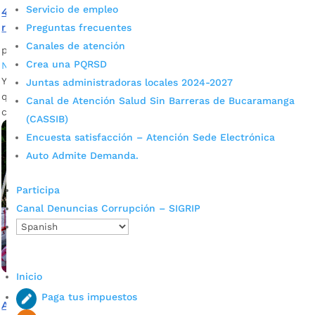
Servicio de empleo
46 nuevos productores rurales contarán con sistemas de
riego en sus cultivos
Preguntas frecuentes
Canales de atención
por
Joselyn Osorio
|
May 23, 2022
|
Alcaldía de Bucaramanga
,
Crea una PQRSD
Noticias
Ya se adjudicó el contrato para la adquisición de materiales
Juntas administradoras locales 2024-2027
que se implementarán en los sistemas de riego por goteo en
Canal de Atención Salud Sin Barreras de Bucaramanga
cultivos.
(CASSIB)
Encuesta satisfacción – Atención Sede Electrónica
Auto Admite Demanda.
Participa
Canal Denuncias Corrupción – SIGRIP
Inicio
Paga tus impuestos
Así se beneficiará el campo bumangués con sistemas de