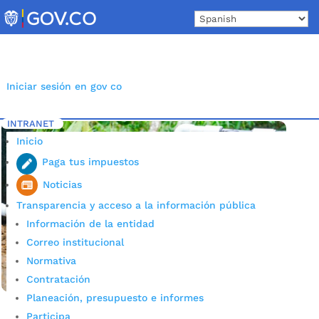
Skip
to
content
Iniciar sesión en gov co
INTRANET
Inicio
Etiqueta: Sistemas de riego
5
Inicio
Paga tus impuestos
Noticias
Transparencia y acceso a la información pública
Información de la entidad
Correo institucional
Normativa
Contratación
Planeación, presupuesto e informes
Participa