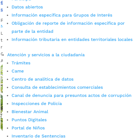
61 campesinos de Bucaramanga recibieron capacitación
Datos abiertos
sobre el manejo de sistemas de riego
Información específica para Grupos de Interés
por
JADI VALENTINA CARREÑO TORRES
|
Abr 24, 2023
|
Obligación de reporte de información específica por
Noticias
parte de la entidad
Los productores agrónomos de la capital santandereana
Información tributaria en entidades territoriales locales
tendrán ahora la posibilidad de tener su propio sistema de
riego gracias a la ayuda y formación que les ofreció el
Gobierno de Juan Carlos Cárdenas. Fotografía: Prensa
Atención y servicios a la ciudadanía
Alcaldía de Bucaramanga El Programa de...
Trámites
Came
Centro de analítica de datos
Consulta de establecimientos comerciales
Canal de denuncia para presuntos actos de corrupción
Inspecciones de Policía
Bienestar Animal
Puntos Digitales
Portal de Niños
Inventario de Sentencias