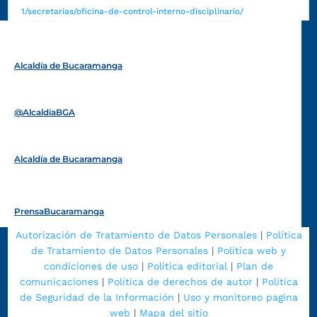
1/secretarias/oficina-de-control-interno-disciplinario/
Alcaldía de Bucaramanga
Funcionarios y contratistas
@AlcaldíaBGA
Alcaldía de Bucaramanga
PrensaBucaramanga
Autorización de Tratamiento de Datos Personales
|
Política
de Tratamiento de Datos Personales
|
Política web y
condiciones de uso
|
Política editorial
|
Plan de
comunicaciones
|
Política de derechos de autor
|
Política
de Seguridad de la Información
|
Uso y monitoreo pagina
web
|
Mapa del sitio