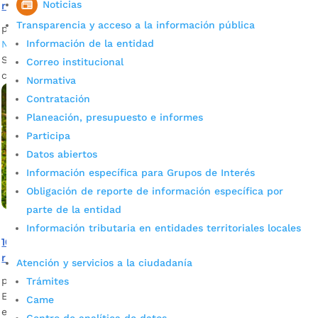
Noticias
riego
Transparencia y acceso a la información pública
por
Joselyn Osorio
|
Ene 26, 2022
|
Alcaldía de Bucaramanga
,
Información de la entidad
Noticias
Se espera beneficiar a otros 120 campesinos en 2022 y 2023,
Correo institucional
con la entrega de sistemas de riesgo para sus cultivos.
Normativa
Contratación
Planeación, presupuesto e informes
Participa
Datos abiertos
Información específica para Grupos de Interés
Obligación de reporte de información específica por
parte de la entidad
Información tributaria en entidades territoriales locales
105 parques de Bucaramanga cuentan con sistemas de
riego que benefician el mantenimiento
Atención y servicios a la ciudadanía
por
Alcaldía de Bucaramanga
|
Ago 5, 2020
|
Noticias
Trámites
El agua contribuye a que la ‘revolución verde’ se consolide
Came
en estos escenarios. Con planeación y trabajo articulado se