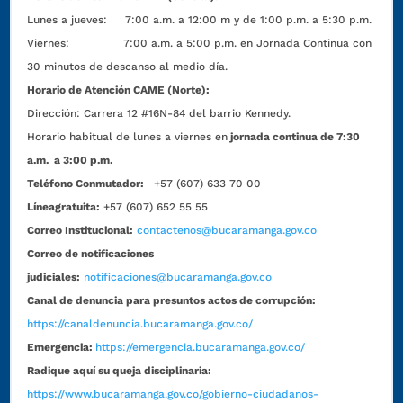
Lunes a jueves: 7:00 a.m. a 12:00 m y de 1:00 p.m. a 5:30 p.m.
Viernes: 7:00 a.m. a 5:00 p.m. en Jornada Continua con
30 minutos de descanso al medio día.
Horario de Atención CAME (Norte):
Dirección:
Carrera 12 #16N-84 del barrio Kennedy.
Horario habitual de lunes a viernes en
jornada continua de 7:30
a.m. a 3:00 p.m.
Teléfono Conmutador:
+57 (607) 633 70 00
Líneagratuita:
+57 (607) 652 55 55
Correo Institucional:
contactenos@bucaramanga.gov.co
Correo de notificaciones
judiciales:
notificaciones@bucaramanga.gov.co
Canal de denuncia para presuntos actos de corrupción:
https://canaldenuncia.bucaramanga.gov.co/
Emergencia:
https://emergencia.bucaramanga.gov.co/
Radique aquí su queja disciplinaria:
https://www.bucaramanga.gov.co/gobierno-ciudadanos-