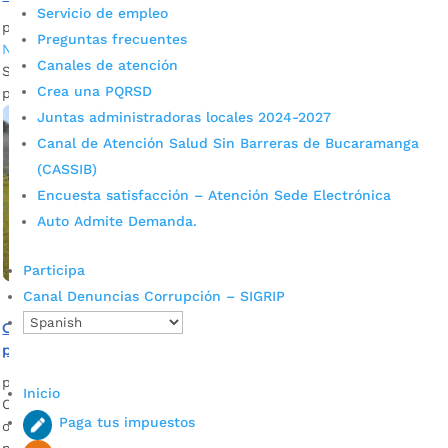
Servicio de empleo
por
Daniel Leonardo Quintero Duarte
|
Sep 22, 2021
|
Preguntas frecuentes
Noticias
Canales de atención
Se busca adelantar acciones prácticas que representen una
Crea una PQRSD
posible situación de emergencia en el Municipio.
Juntas administradoras locales 2024-2027
Canal de Atención Salud Sin Barreras de Bucaramanga
(CASSIB)
Encuesta satisfacción – Atención Sede Electrónica
Auto Admite Demanda.
Participa
Canal Denuncias Corrupción – SIGRIP
Organismos de Socorro del Municipio participaron del
primer simulacro por siniestro aéreo
por
Alcaldía de Bucaramanga
|
Nov 23, 2020
|
Noticias
Inicio
Con el objetivo de evaluar la capacidad de respuesta de los
Paga tus impuestos
organismos de socorro de Bucaramanga y el área
metropolitana ante una emergencia por accidente aéreo, se