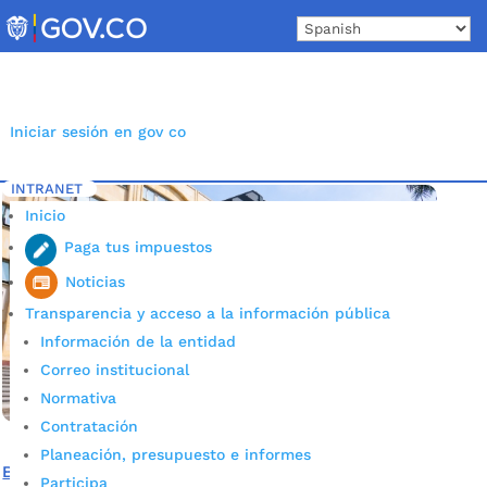
Skip
to
content
Iniciar sesión en gov co
INTRANET
Inicio
Etiqueta: Simulacro de Emergencia
5
Inicio
Paga tus impuestos
Noticias
Transparencia y acceso a la información pública
Información de la entidad
Correo institucional
Normativa
Contratación
Planeación, presupuesto e informes
Bucaramanga desarrolló Simulacro de Respuesta de
Participa