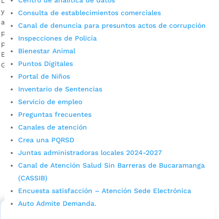
Centro de analítica de datos
La Alcaldía de Bucaramanga invita al sector público, privado
y a la ciudadanía en general a que con esta actividad
Consulta de establecimientos comerciales
aprendan a identificar los riesgos de su entorno. La
Canal de denuncia para presuntos actos de corrupción
prevención y preparación es la mejor estrategia de
Inspecciones de Policía
protección ante una emergencia. Descargar audio: Luis
Bienestar Animal
Ernesto Ortega, coordinador de la Oficina Municipal de
Puntos Digitales
Gestión de Riesgo. […]
Portal de Niños
Inventario de Sentencias
Servicio de empleo
Preguntas frecuentes
Canales de atención
Crea una PQRSD
Juntas administradoras locales 2024-2027
Cupos Escolares Bucaramanga 2022
Canal de Atención Salud Sin Barreras de Bucaramanga
(CASSIB)
Consulta aqui los pasos para inscribirse y solicitar un
cupo escolar en los colegios oficiales de
Encuesta satisfacción – Atención Sede Electrónica
Bucaramanga.
Auto Admite Demanda.