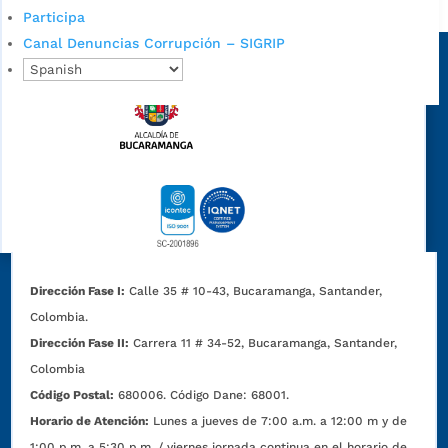
Alcaldía de Bucaramanga
Participa
Sede principal
Canal Denuncias Corrupción – SIGRIP
Dirección Fase I:
Calle 35 # 10-43, Bucaramanga, Santander,
Colombia.
Dirección Fase II:
Carrera 11 # 34-52, Bucaramanga, Santander,
Colombia
Código Postal:
680006. Código Dane: 68001.
Horario de Atención:
Lunes a jueves de 7:00 a.m. a 12:00 m y de
1:00 p.m. a 5:30 p.m. / viernes jornada continua en el horario de