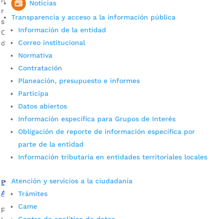
Noticias
realizó en la capital santandereana el primer simulacro por
Transparencia y acceso a la información pública
siniestro. Descargar audios: Claudia Roa, líder de la Defensa
Información de la entidad
Civil Seccional Santander / Luis Ernesto Ortega, coordinador
Correo institucional
de la […]
Normativa
Contratación
Planeación, presupuesto e informes
Participa
Datos abiertos
Información específica para Grupos de Interés
Obligación de reporte de información específica por
parte de la entidad
Información tributaria en entidades territoriales locales
Atención y servicios a la ciudadanía
Bucaramanga se prepara para el Simulacro de
Autoprotección del 22 de octubre
Trámites
Came
por
Alcaldía de Bucaramanga
|
Oct 5, 2020
|
Noticias