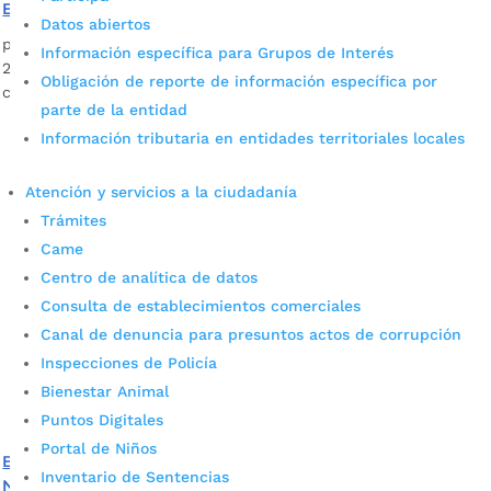
Emergencias
Datos abiertos
por
Juan Sebastián Osbon Morales
|
Oct 8, 2021
|
Noticias
Información específica para Grupos de Interés
298 empresas, 125 instituciones, públicas y privadas, y 90
Obligación de reporte de información específica por
conjuntos residenciales participaron del Simulacro.
parte de la entidad
Información tributaria en entidades territoriales locales
Atención y servicios a la ciudadanía
Trámites
Came
Centro de analítica de datos
Consulta de establecimientos comerciales
Canal de denuncia para presuntos actos de corrupción
Inspecciones de Policía
Bienestar Animal
Puntos Digitales
Portal de Niños
Bucaramanga se alista para participar en el Simulacro
Inventario de Sentencias
Nacional de Respuesta de Emergencias