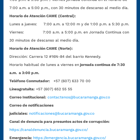
7:00 a.m. a 5:00 p.m., con 30 minutos de descanso al medio día.
Horario de Atención CAME (Central):
Lunes a jueves: 7:00 a.m. a 12:00 m y de 1:00 p.m. a 5:30 p.m.
Viernes: 7:00 a.m. a 5:00 p.m. en Jornada Continua con
30 minutos de descanso al medio día.
Horario de Atención CAME (Norte):
Dirección:
Carrera 12 #16N-84 del barrio Kennedy.
Horario habitual de lunes a viernes en
jornada continua de 7:30
a.m. a 3:00 p.m.
Teléfono Conmutador:
+57 (607) 633 70 00
Líneagratuita:
+57 (607) 652 55 55
Correo Institucional:
contactenos@bucaramanga.gov.co
Correo de notificaciones
judiciales:
notificaciones@bucaramanga.gov.co
Canal de denuncia para presuntos actos de corrupción:
https://canaldenuncia.bucaramanga.gov.co/
Emergencia:
https://emergencia.bucaramanga.gov.co/