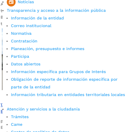
Noticias
Alcaldía de Bucaramanga. Por su parte, la tarifa mínima de
Transparencia y acceso a la información pública
taxi quedó en $6.200. Fotografía: Prensa Alcaldía de
Bucaramanga El Gobierno de Juan Carlos Cárdenas seguirá
Información de la entidad
trabajando para mejorar el servicio del...
Correo institucional
Normativa
Contratación
Planeación, presupuesto e informes
Participa
Datos abiertos
Información específica para Grupos de Interés
Obligación de reporte de información específica por
parte de la entidad
Información tributaria en entidades territoriales locales
135 mil personas ha transportado el bus eléctrico en
Atención y servicios a la ciudadanía
Bucaramanga
Trámites
por
Natalia Carrillo Ascencio
|
May 3, 2022
|
Noticias
Came
El primes bus eléctrico de Bucaramanga, que entró en