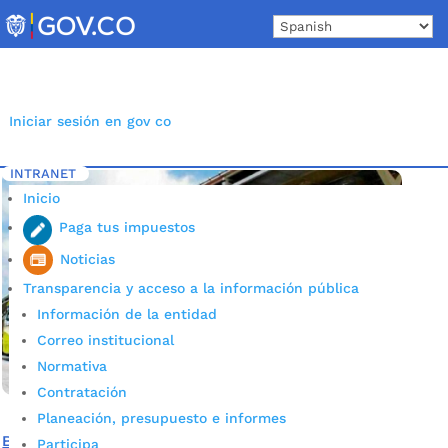
Skip
to
content
Iniciar sesión en gov co
INTRANET
Inicio
Etiqueta: metrolínea
5
Inicio
Paga tus impuestos
Noticias
Transparencia y acceso a la información pública
Información de la entidad
Correo institucional
Normativa
Contratación
Planeación, presupuesto e informes
Bucaramanga busca transformar históricamente el
Participa