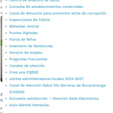
Centro de analítica de datos
funcionamiento el lunes 21 de febrero, genera movilidad
Consulta de establecimientos comerciales
sostenible. Conozca aquí cuánto se ahorra en gastos de
mantenimiento.
Canal de denuncia para presuntos actos de corrupción
Inspecciones de Policía
Bienestar Animal
Puntos Digitales
Portal de Niños
Inventario de Sentencias
Servicio de empleo
Preguntas frecuentes
Canales de atención
Crea una PQRSD
Juntas administradoras locales 2024-2027
Canal de Atención Salud Sin Barreras de Bucaramanga
(CASSIB)
Alcaldía y Policía intensifican operativos de control en las
Encuesta satisfacción – Atención Sede Electrónica
estaciones de Metrolínea
Auto Admite Demanda.
por
Daniel Leonardo Quintero Duarte
|
Mar 7, 2022
|
Noticias