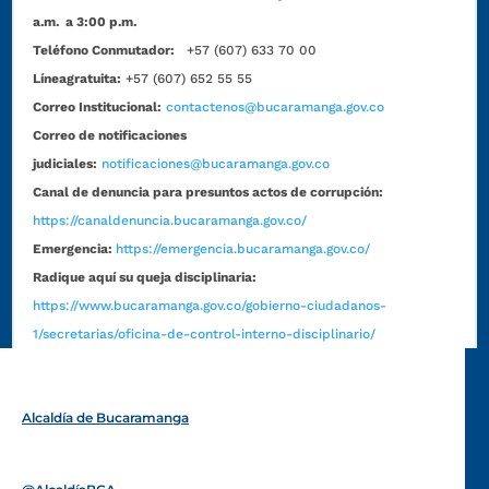
a.m. a 3:00 p.m.
Teléfono Conmutador:
+57 (607) 633 70 00
Líneagratuita:
+57 (607) 652 55 55
Correo Institucional:
contactenos@bucaramanga.gov.co
Correo de notificaciones
judiciales:
notificaciones@bucaramanga.gov.co
Canal de denuncia para presuntos actos de corrupción:
https://canaldenuncia.bucaramanga.gov.co/
Emergencia:
https://emergencia.bucaramanga.gov.co/
Radique aquí su queja disciplinaria:
https://www.bucaramanga.gov.co/gobierno-ciudadanos-
1/secretarias/oficina-de-control-interno-disciplinario/
Alcaldía de Bucaramanga
Funcionarios y contratistas