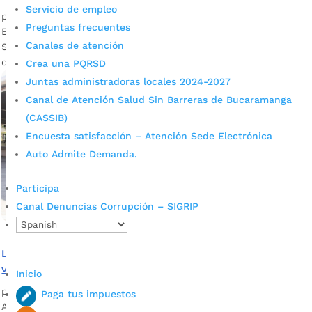
Servicio de empleo
por
admin_prensa
|
Abr 23, 2025
|
Noticias
Preguntas frecuentes
En reunión con la Junta Directiva de la Sociedad Metrolínea
Canales de atención
S.A., se estableció un plan de emergencia para mantener
operación de Metrolínea.
Crea una PQRSD
Juntas administradoras locales 2024-2027
Canal de Atención Salud Sin Barreras de Bucaramanga
(CASSIB)
Encuesta satisfacción – Atención Sede Electrónica
Auto Admite Demanda.
Participa
Canal Denuncias Corrupción – SIGRIP
La tarifa de Metrolínea será de $2.800 y la población
vulnerable tendrá un subsidio del 50%
Inicio
por
Alcaldía de Bucaramanga
|
Dic 27, 2022
|
Noticias
Paga tus impuestos
Así lo dio a conocer Saharay Rojas, jefe de Gobernanza de la