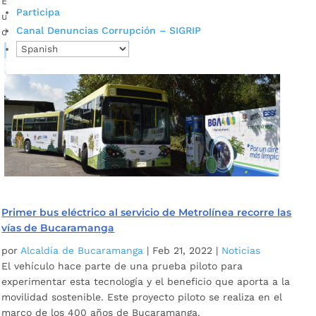
En Bucaramanga se busca garantizar la seguridad de los
Participa
usuarios del transporte público y prevenir cualquier tipo de
Canal Denuncias Corrupción – SIGRIP
delito.
Primer bus eléctrico al servicio de Metrolínea recorre las
vías de Bucaramanga
por
Alcaldía de Bucaramanga
|
Feb 21, 2022
|
Noticias
El vehículo hace parte de una prueba piloto para
experimentar esta tecnología y el beneficio que aporta a la
movilidad sostenible. Este proyecto piloto se realiza en el
marco de los 400 años de Bucaramanga.