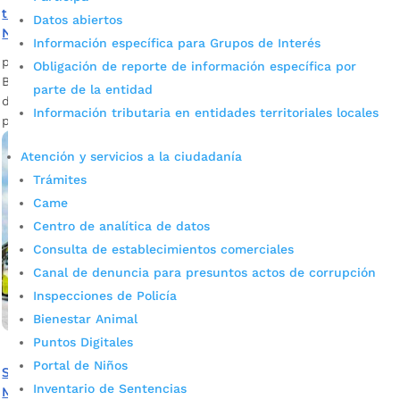
transporte masivo con respaldo concreto del Gobierno
Datos abiertos
Nacional
Información específica para Grupos de Interés
por
admin_prensa
|
Abr 25, 2025
|
Noticias
Obligación de reporte de información específica por
Bucaramanga reitera su compromiso con la modernización
parte de la entidad
del Sistema de Transporte Masivo en respuesta a la
Información tributaria en entidades territoriales locales
propuesta del Presidente Petro.
Atención y servicios a la ciudadanía
Trámites
Came
Centro de analítica de datos
Consulta de establecimientos comerciales
Canal de denuncia para presuntos actos de corrupción
Inspecciones de Policía
Bienestar Animal
Puntos Digitales
Portal de Niños
Se definió plan de acción para garantizar la operación de
Inventario de Sentencias
Metrolínea en el área metropolitana