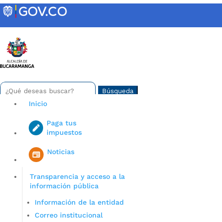
Skip
to
content
INTRANET
Buscar:
Search
for...
Inicio
Paga tus
impuestos
Iniciar sesión en gov co
Noticias
Transparencia y acceso a la
información pública
Información de la entidad
Correo institucional