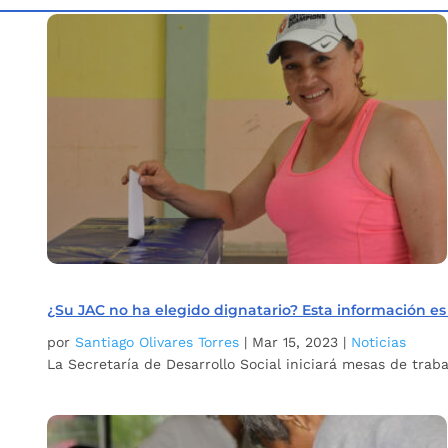
Inicio
Etiqueta: Juntas de Acción Comunal
5
¿Su JAC no ha elegido dignatario? Esta información es
por
Santiago Olivares Torres
|
Mar 15, 2023
|
Noticias
La Secretaría de Desarrollo Social iniciará mesas de tra