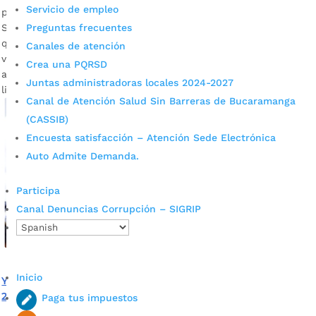
Servicio de empleo
por
Santiago Olivares Torres
|
Mar 21, 2023
|
Noticias
Preguntas frecuentes
Son 2.240 cupos exclusivos para los jóvenes en acción que
quieran inscribirse al curso virtual de habilidades para la
Canales de atención
vida. Fotografía: Prensa Alcaldía de Bucaramanga Descargue
Crea una PQRSD
audio: Hilda Ramírez / Enlace Jóvenes En Acción Este curso,
Juntas administradoras locales 2024-2027
liderado por Prosperidad...
Canal de Atención Salud Sin Barreras de Bucaramanga
(CASSIB)
Encuesta satisfacción – Atención Sede Electrónica
Auto Admite Demanda.
Participa
Canal Denuncias Corrupción – SIGRIP
Inicio
Ya Inició el pago del primer ciclo de Jóvenes En Acción de
2023
Paga tus impuestos