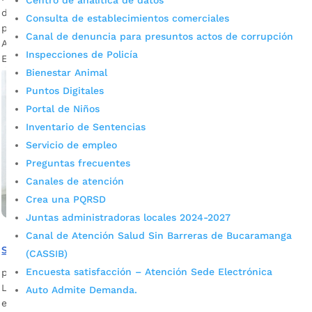
Centro de analítica de datos
del quinto pago de Jóvenes En Acción. Entérese aquí cómo
Consulta de establecimientos comerciales
puede hacerlo efectivo. Fotografía: Diego Calderón / Prensa
Canal de denuncia para presuntos actos de corrupción
Alcaldía de Bucaramanga Descargue audio: Hilda Ramírez /
Inspecciones de Policía
Enlace Jóvenes En Acción Según...
Bienestar Animal
Puntos Digitales
Portal de Niños
Inventario de Sentencias
Servicio de empleo
Preguntas frecuentes
Canales de atención
Crea una PQRSD
Juntas administradoras locales 2024-2027
Canal de Atención Salud Sin Barreras de Bucaramanga
Se inició el cuarto pago de Jóvenes en Acción
(CASSIB)
Encuesta satisfacción – Atención Sede Electrónica
por
Santiago Olivares Torres
|
Ago 27, 2022
|
Noticias
Los Jóvenes En Acción podrán hacer efectivo el pago de
Auto Admite Demanda.
este programa hasta el próximo 13 de septiembre.