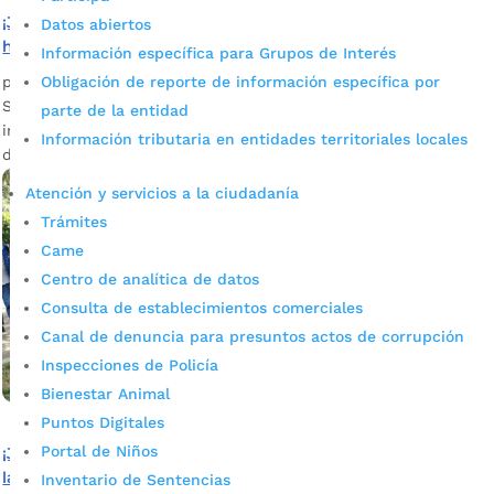
¡Jóvenes en acción! Inscríbanse al curso virtual de
Datos abiertos
habilidades para la vida
Información específica para Grupos de Interés
Obligación de reporte de información específica por
por
Silvia Natalia Fandiño Ardila
|
Ago 12, 2023
|
Noticias
Si hace parte del programa de Jóvenes en Acción esta
parte de la entidad
información es para usted. Inscríbase al curso virtual para
Información tributaria en entidades territoriales locales
desarrollar habilidades y fortalecer sus competencias.
Atención y servicios a la ciudadanía
Trámites
Came
Centro de analítica de datos
Consulta de establecimientos comerciales
Canal de denuncia para presuntos actos de corrupción
Inspecciones de Policía
Bienestar Animal
Puntos Digitales
Portal de Niños
¡Jóven En Acción! Inscríbete al curso de habilidades para
la vida
Inventario de Sentencias