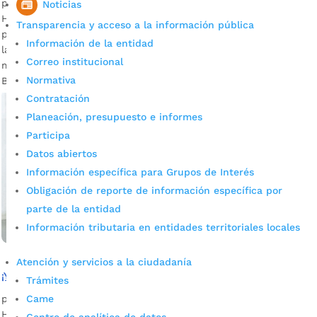
por
Santiago Olivares Torres
|
Mar 17, 2023
|
Noticias
Noticias
Hasta el 4 de abril, los Jóvenes En Acción podrán recibir el
Transparencia y acceso a la información pública
pago del primer ciclo de este incentivo. Entérese cómo será
Información de la entidad
la vuelta. Fotografía: Prensa Alcaldía de Bucaramanga Son
Correo institucional
más de 10.000 jóvenes que pueden recibir este incentivo en
Normativa
Bucaramanga, a través de...
Contratación
Planeación, presupuesto e informes
Participa
Datos abiertos
Información específica para Grupos de Interés
Obligación de reporte de información específica por
parte de la entidad
Información tributaria en entidades territoriales locales
Atención y servicios a la ciudadanía
¡Ya puede reclamar el quinto pago de Jóvenes En Acción!
Trámites
por
Santiago Olivares Torres
|
Oct 27, 2022
|
Noticias
Came
Hasta el próximo 13 de noviembre podrá recibir el incentivo