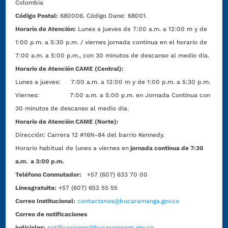
Colombia
Código Postal:
680006. Código Dane: 68001.
Horario de Atención:
Lunes a jueves de 7:00 a.m. a 12:00 m y de
1:00 p.m. a 5:30 p.m. / viernes jornada continua en el horario de
7:00 a.m. a 5:00 p.m., con 30 minutos de descanso al medio día.
Horario de Atención CAME (Central):
Lunes a jueves: 7:00 a.m. a 12:00 m y de 1:00 p.m. a 5:30 p.m.
Viernes: 7:00 a.m. a 5:00 p.m. en Jornada Continua con
30 minutos de descanso al medio día.
Horario de Atención CAME (Norte):
Dirección:
Carrera 12 #16N-84 del barrio Kennedy.
Horario habitual de lunes a viernes en
jornada continua de 7:30
a.m. a 3:00 p.m.
Teléfono Conmutador:
+57 (607) 633 70 00
Líneagratuita:
+57 (607) 652 55 55
Correo Institucional:
contactenos@bucaramanga.gov.co
Correo de notificaciones
judiciales:
notificaciones@bucaramanga.gov.co