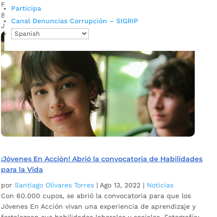
Fotografía: Diego Calderón León / Prensa Alcaldía de
Participa
Bucaramanga. Descargue audio: Hilda Ramírez / Enlace
Canal Denuncias Corrupción – SIGRIP
Jóvenes En Acción. Prosperidad Social anunció que este...
¡Jóvenes En Acción! Abrió la convocatoria de Habilidades
para la Vida
por
Santiago Olivares Torres
|
Ago 13, 2022
|
Noticias
Con 60.000 cupos, se abrió la convocatoria para que los
Jóvenes En Acción vivan una experiencia de aprendizaje y