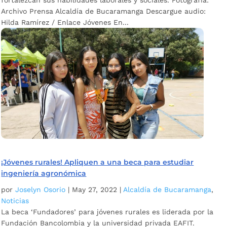
fortalezcan sus habilidades laborales y sociales. Fotografía:
Archivo Prensa Alcaldía de Bucaramanga Descargue audio:
Hilda Ramírez / Enlace Jóvenes En...
¡Jóvenes rurales! Apliquen a una beca para estudiar
ingeniería agronómica
por
Joselyn Osorio
|
May 27, 2022
|
Alcaldía de Bucaramanga
,
Noticias
La beca ‘Fundadores’ para jóvenes rurales es liderada por la
Fundación Bancolombia y la universidad privada EAFIT.