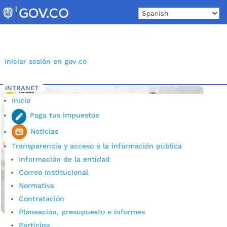
Skip
to
content
Iniciar sesión en gov co
INTRANET
Inicio
Etiqueta: Jóvenes en Acción
5
Inicio
Paga tus impuestos
Noticias
Transparencia y acceso a la información pública
Información de la entidad
Correo institucional
Normativa
Contratación
Planeación, presupuesto e informes
Participa