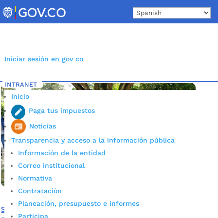
Skip
to
content
Iniciar sesión en gov co
INTRANET
Inicio
Etiqueta: Jóvenes en Acción Bucaramanga
5
Inicio
Paga tus impuestos
Noticias
Transparencia y acceso a la información pública
Información de la entidad
Correo institucional
Normativa
Contratación
Planeación, presupuesto e informes
Se inició el tercer pago de Jóvenes en Acción en
Participa