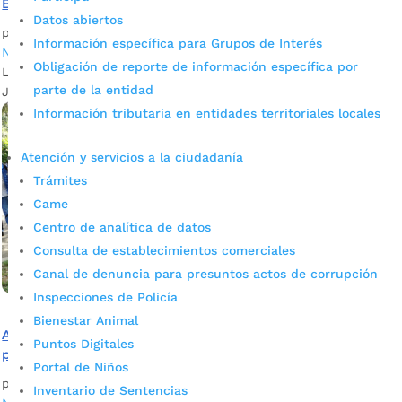
Bucaramanga
Datos abiertos
por
Joselyn Osorio
|
Jun 29, 2022
|
Alcaldía de Bucaramanga
,
Información específica para Grupos de Interés
Noticias
Obligación de reporte de información específica por
La tercera jornada de entrega de incentivos del programa
parte de la entidad
Jóvenes en Acción va hasta el 17 de julio próximo.
Información tributaria en entidades territoriales locales
Atención y servicios a la ciudadanía
Trámites
Came
Centro de analítica de datos
Consulta de establecimientos comerciales
Canal de denuncia para presuntos actos de corrupción
Inspecciones de Policía
Bienestar Animal
Así puede aplicar a uno de los 50 mil nuevos cupos del
Puntos Digitales
programa Jóvenes en Acción
Portal de Niños
por
Joselyn Osorio
|
Jun 7, 2022
|
Alcaldía de Bucaramanga
,
Inventario de Sentencias