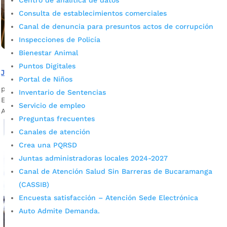
Centro de analítica de datos
Consulta de establecimientos comerciales
Canal de denuncia para presuntos actos de corrupción
Inspecciones de Policía
Bienestar Animal
Puntos Digitales
Jóvenes en Acción a cobrar el quinto pago del año
Portal de Niños
por
Pilar Mejía
|
Nov 11, 2021
|
Noticias
Inventario de Sentencias
En Bucaramanga se benefician más de 18 mil Jóvenes en
Servicio de empleo
Acción.
Preguntas frecuentes
Canales de atención
Crea una PQRSD
Juntas administradoras locales 2024-2027
Canal de Atención Salud Sin Barreras de Bucaramanga
(CASSIB)
Encuesta satisfacción – Atención Sede Electrónica
Auto Admite Demanda.