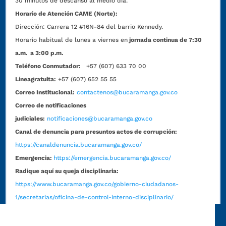
30 minutos de descanso al medio día.
Horario de Atención CAME (Norte):
Dirección:
Carrera 12 #16N-84 del barrio Kennedy.
Horario habitual de lunes a viernes en
jornada continua de 7:30
a.m. a 3:00 p.m.
Teléfono Conmutador:
+57 (607) 633 70 00
Líneagratuita:
+57 (607) 652 55 55
Correo Institucional:
contactenos@bucaramanga.gov.co
Correo de notificaciones
judiciales:
notificaciones@bucaramanga.gov.co
Canal de denuncia para presuntos actos de corrupción:
https://canaldenuncia.bucaramanga.gov.co/
Emergencia:
https://emergencia.bucaramanga.gov.co/
Radique aquí su queja disciplinaria:
https://www.bucaramanga.gov.co/gobierno-ciudadanos-
1/secretarias/oficina-de-control-interno-disciplinario/