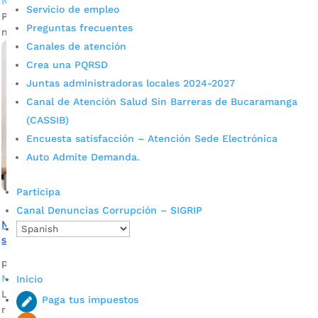
Noticias
Servicio de empleo
Prosperidad Social abrió 50 mil cupos a nivel nacional para
Preguntas frecuentes
nuevos participantes de Jóvenes en Acción.
Canales de atención
Crea una PQRSD
Juntas administradoras locales 2024-2027
Canal de Atención Salud Sin Barreras de Bucaramanga
(CASSIB)
Encuesta satisfacción – Atención Sede Electrónica
Auto Admite Demanda.
Participa
Canal Denuncias Corrupción – SIGRIP
Más de 15 mil Jóvenes en Acción ya pueden cobrar su
segundo incentivo
por
Joselyn Osorio
|
Abr 29, 2022
|
Alcaldía de Bucaramanga
,
Noticias
Inicio
Los pagos por modalidad de giro de Jóvenes en Acción se
Paga tus impuestos
realizarán hasta el 16 de mayo próximo, en Bucaramanga.