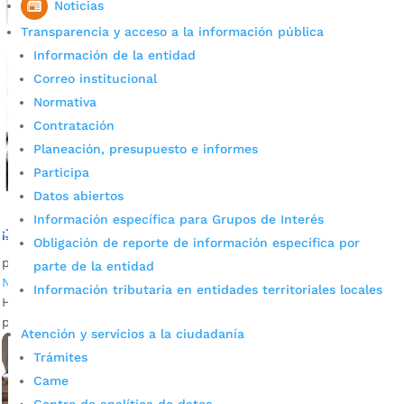
Noticias
Transparencia y acceso a la información pública
Información de la entidad
Correo institucional
Normativa
Contratación
Planeación, presupuesto e informes
Participa
Datos abiertos
Información específica para Grupos de Interés
¡Jóvenes en Acción! Inició el primer pago del 2022
Obligación de reporte de información específica por
por
Joselyn Osorio
|
Mar 2, 2022
|
Alcaldía de Bucaramanga
,
parte de la entidad
Noticias
Información tributaria en entidades territoriales locales
Hasta el próximo 16 de marzo se realizará este pago del
programa Jóvenes en Acción.
Atención y servicios a la ciudadanía
Trámites
Came