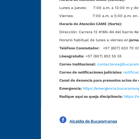
Lunes a jueves: 7:00 a.m. a 12:00 m y de 
Viernes: 7:00 a.m. a 5:00 p.m. en Jorn
Horario de Atención CAME (Norte):
Dirección:
Carrera 12 #16N-84 del barrio Ke
Horario habitual de lunes a viernes en
jorna
Teléfono Conmutador:
+57 (607) 633 70 0
Líneagratuita:
+57 (607) 652 55 55
Correo Institucional:
contactenos@bucarama
Correo de notificaciones judiciales:
notific
Canal de denuncia para presuntos actos de 
Emergencia:
https://emergencia.bucaramang
Radique aquí su queja disciplinaria:
https://
Alcaldía de Bucaramanga