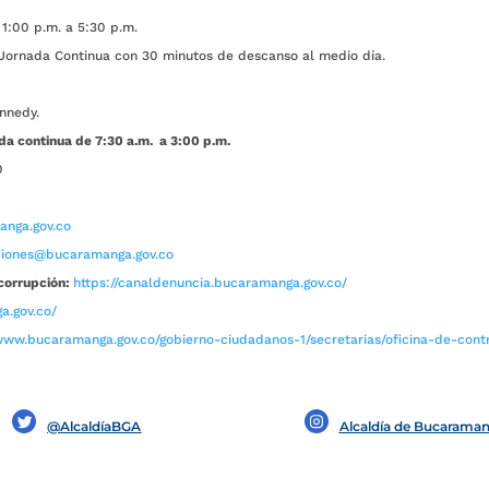
1:00 p.m. a 5:30 p.m.
ada Continua con 30 minutos de descanso al medio día.
nnedy.
da continua de 7:30 a.m. a 3:00 p.m.
0
nga.gov.co
aciones@bucaramanga.gov.co
corrupción:
https://canaldenuncia.bucaramanga.gov.co/
a.gov.co/
www.bucaramanga.gov.co/gobierno-ciudadanos-1/secretarias/oficina-de-contro
@AlcaldíaBGA
Alcaldía de Bucarama