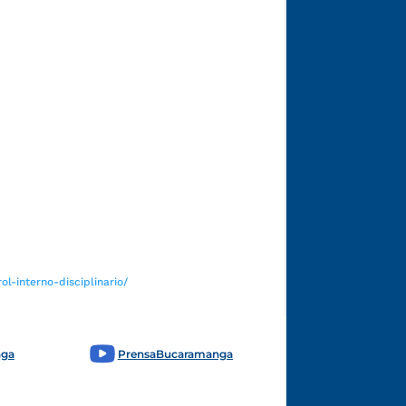
Funcionarios y contratistas
l-interno-disciplinario/
nga
PrensaBucaramanga