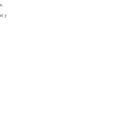
re.
al y