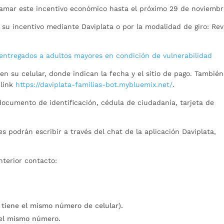
lamar este incentivo económico hasta el próximo 29 de noviemb
 su incentivo mediante Daviplata o por la modalidad de giro: Rev
 entregados a adultos mayores en condición de vulnerabilidad
 en su celular, donde indican la fecha y el sitio de pago. También
 link
https://daviplata-familias-bot.mybluemix.net/
.
documento de identificación, cédula de ciudadanía, tarjeta de
es podrán escribir a través del chat de la aplicación Daviplata,
terior contacto:
 tiene el mismo número de celular).
n el mismo número.