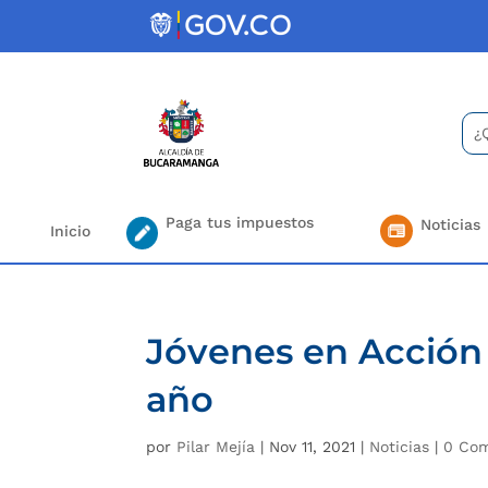
Skip
to
content
Bus
Se
for.
Paga tus impuestos
Noticias
Inicio
Jóvenes en Acción 
año
por
Pilar Mejía
|
Nov 11, 2021
|
Noticias
|
0 Com