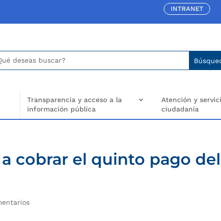
INTRANET
car:
arch
..
Transparencia y acceso a la
Atención y servici
información pública
ciudadanía
a cobrar el quinto pago del
entarios