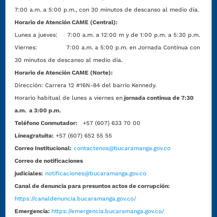
7:00 a.m. a 5:00 p.m., con 30 minutos de descanso al medio día.
Horario de Atención CAME (Central):
Lunes a jueves: 7:00 a.m. a 12:00 m y de 1:00 p.m. a 5:30 p.m.
Viernes: 7:00 a.m. a 5:00 p.m. en Jornada Continua con
30 minutos de descanso al medio día.
Horario de Atención CAME (Norte):
Dirección:
Carrera 12 #16N-84 del barrio Kennedy.
Horario habitual de lunes a viernes en
jornada continua de 7:30
a.m. a 3:00 p.m.
Teléfono Conmutador:
+57 (607) 633 70 00
Líneagratuita:
+57 (607) 652 55 55
Correo Institucional:
contactenos@bucaramanga.gov.co
Correo de notificaciones
judiciales:
notificaciones@bucaramanga.gov.co
Canal de denuncia para presuntos actos de corrupción:
https://canaldenuncia.bucaramanga.gov.co/
Emergencia:
https://emergencia.bucaramanga.gov.co/