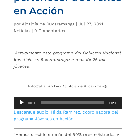
en Acción
por
Alcaldía de Bucaramanga
|
Jul 27, 2021
|
Noticias
|
0 Comentarios
Actualmente este programa del Gobierno Nacional
beneficia en Bucaramanga a más de 26 mil
jóvenes.
Fotografía: Archivo Alcaldía de Bucaramanga
Reproductor
00:00
00:00
de
Descargue audio: Hilda Ramírez, coordinadora del
audio
programa Jóvenes en Acción
“Hemos crecido en más del 90% pre-registrados y