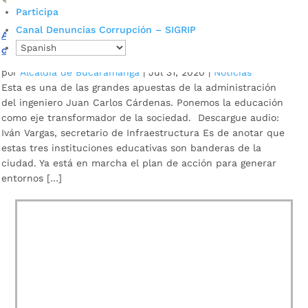
Participa
Canal Denuncias Corrupción – SIGRIP
Alcaldía de Bucaramanga repotenciará la infraestructura
de los colegios INEM, Santander y Dámaso Zapata
por
Alcaldía de Bucaramanga
|
Jul 31, 2020
|
Noticias
Esta es una de las grandes apuestas de la administración
del ingeniero Juan Carlos Cárdenas. Ponemos la educación
como eje transformador de la sociedad. Descargue audio:
Iván Vargas, secretario de Infraestructura Es de anotar que
estas tres instituciones educativas son banderas de la
ciudad. Ya está en marcha el plan de acción para generar
entornos […]