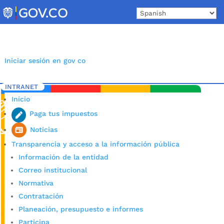
Skip
to
content
Iniciar sesión en gov co
INTRANET
Inicio
Etiqueta: Educación en Bucaramanga
5
Inicio
Paga tus impuestos
Noticias
Transparencia y acceso a la información pública
Información de la entidad
Correo institucional
Normativa
Contratación
Planeación, presupuesto e informes
Participa