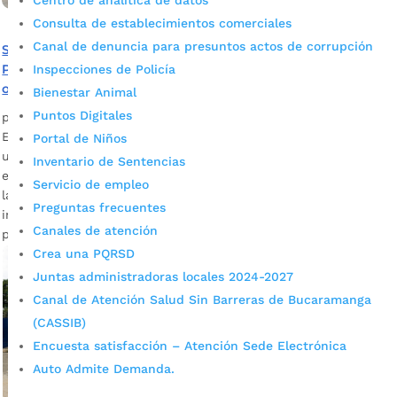
Centro de analítica de datos
Consulta de establecimientos comerciales
Canal de denuncia para presuntos actos de corrupción
Secretaría de Educación de Bucaramanga presentó el
Plan de Alternancia Institucional a rectores de colegios
Inspecciones de Policía
oficiales
Bienestar Animal
Puntos Digitales
por
Alcaldía de Bucaramanga
|
Ene 18, 2021
|
Noticias
El aforo en cada colegio no podrá superar el 30% en cada
Portal de Niños
una de las jornadas. Es de anotar que la institución
Inventario de Sentencias
educativa, tanto del sector público o privado, debe subir a
Servicio de empleo
la página web www.emergencia.bucaramanga.gov.co toda la
Preguntas frecuentes
información de anexos exigida en el Plan de Alternancia
Canales de atención
para ser autorizados por el Gobierno Local. Descargar […]
Crea una PQRSD
Juntas administradoras locales 2024-2027
Canal de Atención Salud Sin Barreras de Bucaramanga
(CASSIB)
Encuesta satisfacción – Atención Sede Electrónica
Auto Admite Demanda.