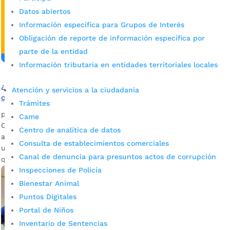
Datos abiertos
Información específica para Grupos de Interés
Obligación de reporte de información específica por
parte de la entidad
Información tributaria en entidades territoriales locales
¿No terminó la primaria o la secundaria? Esta
Atención y servicios a la ciudadanía
oportunidad gratuita es para usted
Trámites
por
Camila Camacho
|
Nov 1, 2023
|
Noticias
Came
Con los Ciclos Lectivos Especiales Integrados, CLEI, la
Centro de analítica de datos
administración del alcalde Juan Carlos Cárdenas, ofrece
Consulta de establecimientos comerciales
una oportunidad única para personas de 15 a 100 años que
Canal de denuncia para presuntos actos de corrupción
quieren finalizar sus estudios de primaria o secundaria.
Inspecciones de Policía
Bienestar Animal
Puntos Digitales
Portal de Niños
Inventario de Sentencias