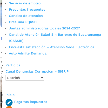
Servicio de empleo
Preguntas frecuentes
Canales de atención
Crea una PQRSD
Juntas administradoras locales 2024-2027
Canal de Atención Salud Sin Barreras de Bucaramanga
En lo que va del año, 13.520 personas han visitado las
(CASSIB)
ludotecas de Bucaramanga
Encuesta satisfacción – Atención Sede Electrónica
por
Milena Bernal
|
Jul 26, 2022
|
Noticias
Auto Admite Demanda.
Junto con sus padres los menores entre los 0 y 13 años han
sido los partícipes. En los próximas días estará nuevamente
Participa
en funcionamiento la ubicada en el Centro Cultural del
Canal Denuncias Corrupción – SIGRIP
Oriente.
Inicio
Paga tus impuestos