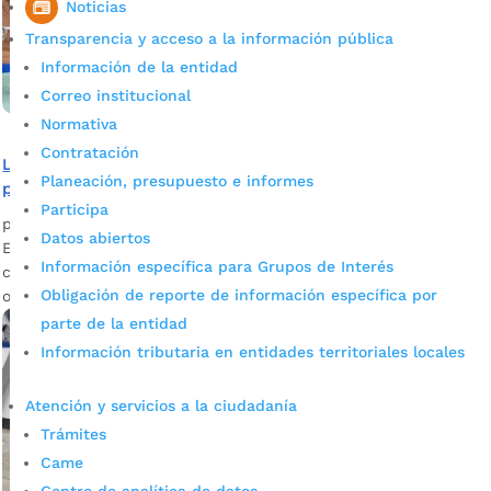
Noticias
Transparencia y acceso a la información pública
Información de la entidad
Correo institucional
Normativa
Contratación
La visita de los rectores a la Zona Cero Metropolitana
Planeación, presupuesto e informes
para promover la cultura ambiental
Participa
por
Milena Bernal
|
Jul 14, 2022
|
Noticias
Datos abiertos
El recorrido permitirá reiterar la pedagogía en las aulas de
Información específica para Grupos de Interés
clases para reducir, reutilizar y reciclar residuos sólidos y
Obligación de reporte de información específica por
orgánicos.
parte de la entidad
Información tributaria en entidades territoriales locales
Atención y servicios a la ciudadanía
Trámites
Came