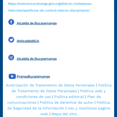
https://www.bucaramanga.gov.co/gobierno-ciudadanos-
1/secretarias/oficina-de-control-interno-disciplinario/
Alcaldía de Bucaramanga
Funcionarios y contratistas
@AlcaldíaBGA
Alcaldía de Bucaramanga
PrensaBucaramanga
Autorización de Tratamiento de Datos Personales
|
Política
de Tratamiento de Datos Personales
|
Política web y
condiciones de uso
|
Política editorial
|
Plan de
comunicaciones
|
Política de derechos de autor
|
Política
de Seguridad de la Información
|
Uso y monitoreo pagina
web
|
Mapa del sitio