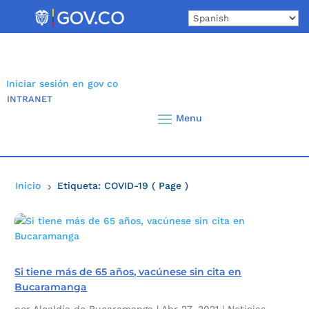
Skip
to
content
Iniciar sesión en gov co
INTRANET
Inicio
Etiqueta: COVID-19
( Page )
5
Si tiene más de 65 años, vacúnese sin cita en
Bucaramanga