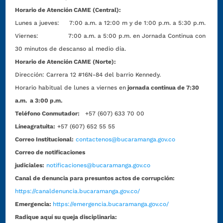
Horario de Atención CAME (Central):
Lunes a jueves: 7:00 a.m. a 12:00 m y de 1:00 p.m. a 5:30 p.m.
Viernes: 7:00 a.m. a 5:00 p.m. en Jornada Continua con
30 minutos de descanso al medio día.
Horario de Atención CAME (Norte):
Dirección:
Carrera 12 #16N-84 del barrio Kennedy.
Horario habitual de lunes a viernes en
jornada continua de 7:30
a.m. a 3:00 p.m.
Teléfono Conmutador:
+57 (607) 633 70 00
Líneagratuita:
+57 (607) 652 55 55
Correo Institucional:
contactenos@bucaramanga.gov.co
Correo de notificaciones
judiciales:
notificaciones@bucaramanga.gov.co
Canal de denuncia para presuntos actos de corrupción:
https://canaldenuncia.bucaramanga.gov.co/
Emergencia:
https://emergencia.bucaramanga.gov.co/
Radique aquí su queja disciplinaria: