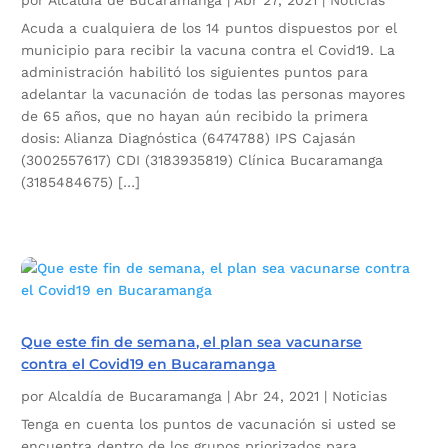
por
Alcaldía de Bucaramanga
|
Abr 27, 2021
|
Noticias
Acuda a cualquiera de los 14 puntos dispuestos por el
municipio para recibir la vacuna contra el Covid19. La
administración habilitó los siguientes puntos para
adelantar la vacunación de todas las personas mayores
de 65 años, que no hayan aún recibido la primera
dosis: Alianza Diagnóstica (6474788) IPS Cajasán
(3002557617) CDI (3183935819) Clínica Bucaramanga
(3185484675) […]
Que este fin de semana, el plan sea vacunarse
contra el Covid19 en Bucaramanga
por
Alcaldía de Bucaramanga
|
Abr 24, 2021
|
Noticias
Tenga en cuenta los puntos de vacunación si usted se
encuentra dentro de los grupos priorizados para