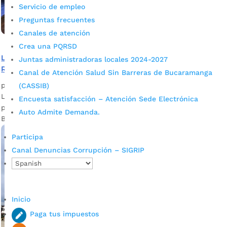
Servicio de empleo
Preguntas frecuentes
Canales de atención
Crea una PQRSD
La EMA desborda talento con su programa Extensión y
Juntas administradoras locales 2024-2027
Ruralidad
Canal de Atención Salud Sin Barreras de Bucaramanga
por
admin_prensa
|
Nov 16, 2025
|
Noticias
(CASSIB)
La EMA vivió una jornada que dejó ver la potencia de los
Encuesta satisfacción – Atención Sede Electrónica
procesos formativos que se tejen día a día con talento en
Auto Admite Demanda.
Bucaramanga.
Participa
Canal Denuncias Corrupción – SIGRIP
Inicio
Paga tus impuestos