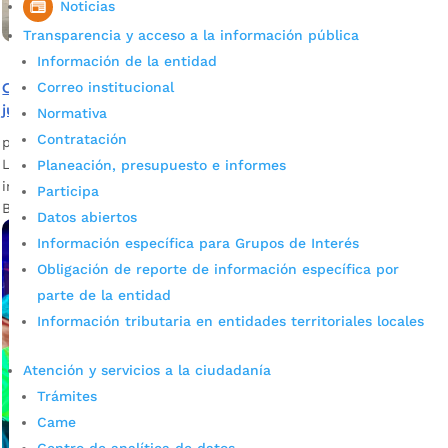
Noticias
Transparencia y acceso a la información pública
Información de la entidad
Comunicado oficial: pronunciamiento frente a decisión
Correo institucional
judicial sobre declaraciones de insubsistencia
Normativa
Contratación
por
admin_prensa
|
Nov 14, 2025
|
Noticias
La medida judicial frente a las declaraciones de
Planeación, presupuesto e informes
insubsistencia no tiene efectos inmediatos. La Alcaldía de
Participa
Bucaramanga se permite informar que:...
Datos abiertos
Información específica para Grupos de Interés
Obligación de reporte de información específica por
parte de la entidad
Información tributaria en entidades territoriales locales
Atención y servicios a la ciudadanía
Trámites
Came