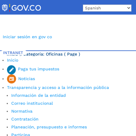
Skip
to
content
Iniciar sesión en gov co
INTRANET
Inicio
Categoría: Oficinas
( Page )
5
Inicio
Última noticia.
Paga tus impuestos
Noticias
Transparencia y acceso a la información pública
Información de la entidad
Correo institucional
Normativa
Contratación
Planeación, presupuesto e informes
Participa