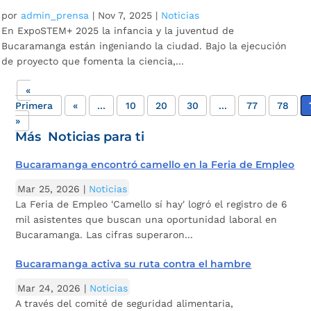
por
admin_prensa
|
Nov 7, 2025
|
Noticias
En ExpoSTEM+ 2025 la infancia y la juventud de
Bucaramanga están ingeniando la ciudad. Bajo la ejecución
de proyecto que fomenta la ciencia,...
«
Primera
«
...
10
20
30
...
77
78
»
Más Noticias para ti
Bucaramanga encontró camello en la Feria de Empleo
Mar 25, 2026
|
Noticias
La Feria de Empleo 'Camello sí hay' logró el registro de 6
mil asistentes que buscan una oportunidad laboral en
Bucaramanga. Las cifras superaron...
Bucaramanga activa su ruta contra el hambre
Mar 24, 2026
|
Noticias
A través del comité de seguridad alimentaria,