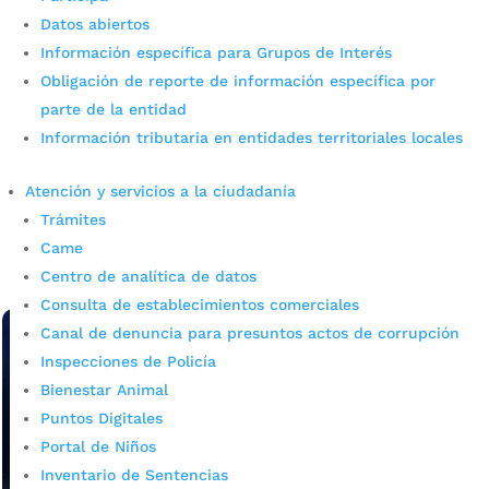
Datos abiertos
Información específica para Grupos de Interés
Obligación de reporte de información específica por
120 personas se la juegan por el
parte de la entidad
mejor partido de su vida
Información tributaria en entidades territoriales locales
por
admin_prensa
|
Jun 24, 2026
|
Noticias
Atención y servicios a la ciudadanía
Se dio inicio oficial a las Olimpiadas de la Inclusión,
Trámites
donde 120 personas se la juegan por el mejor partido de
Came
su vida. Con el firme propósito de transformar vidas a
través del deporte, se dio...
Centro de analítica de datos
leer más
Consulta de establecimientos comerciales
Canal de denuncia para presuntos actos de corrupción
Inspecciones de Policía
Bienestar Animal
Puntos Digitales
Portal de Niños
Inventario de Sentencias