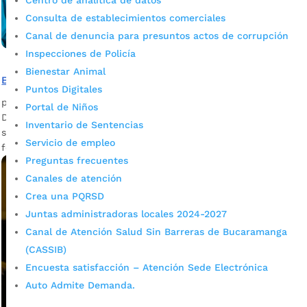
Centro de analítica de datos
Consulta de establecimientos comerciales
Canal de denuncia para presuntos actos de corrupción
Inspecciones de Policía
Bienestar Animal
Bucaramanga vivirá el gran cierre del EMA FEST 2025
Puntos Digitales
por
admin_prensa
|
Nov 14, 2025
|
Noticias
Portal de Niños
Del 20 al 23 de noviembre, el Centro Cultural del Oriente
Inventario de Sentencias
será el escenario del gran cierre del EMA FEST 2025, el
Servicio de empleo
festival artístico de la Escuela...
Preguntas frecuentes
Canales de atención
Crea una PQRSD
Juntas administradoras locales 2024-2027
Canal de Atención Salud Sin Barreras de Bucaramanga
(CASSIB)
Encuesta satisfacción – Atención Sede Electrónica
Auto Admite Demanda.