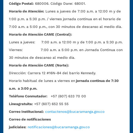
Código Postal:
680006. Código Dane: 68001.
Horario de Atención:
Lunes a jueves de 7:00 a.m. a 12:00 m y de
1:00 p.m. a 5:30 p.m. / viernes jornada continua en el horario de
7:00 a.m. a 5:00 p.m., con 30 minutos de descanso al medio día.
Horario de Atención CAME (Central):
Lunes a jueves: 7:00 a.m. a 12:00 m y de 1:00 p.m. a 5:30 p.m.
Viernes: 7:00 a.m. a 5:00 p.m. en Jornada Continua con
30 minutos de descanso al medio día.
Horario de Atención CAME (Norte):
Dirección:
Carrera 12 #16N-84 del barrio Kennedy.
Horario habitual de lunes a viernes en
jornada continua de 7:30
a.m. a 3:00 p.m.
Teléfono Conmutador:
+57 (607) 633 70 00
Líneagratuita:
+57 (607) 652 55 55
Correo Institucional:
contactenos@bucaramanga.gov.co
Correo de notificaciones
judiciales:
notificaciones@bucaramanga.gov.co