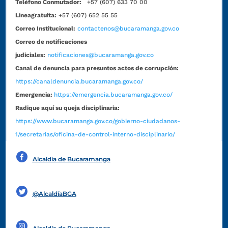
Teléfono Conmutador:
+57 (607) 633 70 00
Líneagratuita:
+57 (607) 652 55 55
Correo Institucional:
contactenos@bucaramanga.gov.co
Correo de notificaciones
judiciales:
notificaciones@bucaramanga.gov.co
Canal de denuncia para presuntos actos de corrupción:
https://canaldenuncia.bucaramanga.gov.co/
Emergencia:
https://emergencia.bucaramanga.gov.co/
Radique aquí su queja disciplinaria:
https://www.bucaramanga.gov.co/gobierno-ciudadanos-
1/secretarias/oficina-de-control-interno-disciplinario/
Alcaldía de Bucaramanga
Funcionarios y contratistas
@AlcaldíaBGA