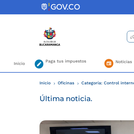
Skip
to
content
Bus
Se
for.
Paga tus impuestos
Noticias
Inicio
Inicio
Oficinas
Categoría: Control intern
5
5
Última noticia.