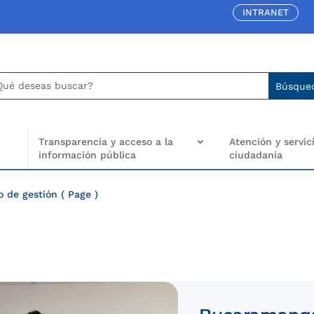
INTRANET
car:
arch
..
Transparencia y acceso a la
Atención y servici
información pública
ciudadanía
o de gestión
( Page )