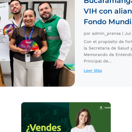
Bucaramanga 
VIH con alian
Fondo Mundia
por
admin_prensa
|
Jul
Con el propósito de fort
la Secretaría de Salud
Memorando de Entendim
Principal de...
Leer Más