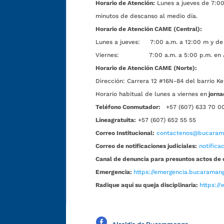
Horario de Atención:
Lunes a jueves de 7:00 
minutos de descanso al medio día.
Horario de Atención CAME (Central):
Lunes a jueves: 7:00 a.m. a 12:00 m y de 
Viernes: 7:00 a.m. a 5:00 p.m. en Jorn
Horario de Atención CAME (Norte):
Dirección:
Carrera 12 #16N-84 del barrio Ke
Horario habitual de lunes a viernes en
jorna
Teléfono Conmutador:
+57 (607) 633 70 0
Líneagratuita:
+57 (607) 652 55 55
Correo Institucional:
contactenos@bucarama
Correo de notificaciones judiciales:
notific
Canal de denuncia para presuntos actos de 
Emergencia:
https://emergencia.bucaramang
Radique aquí su queja disciplinaria:
https://