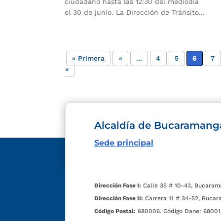
ciudadano hasta las 12:30 del mediodía
el 30 de junio. La Dirección de Tránsito...
« Primera
«
...
4
5
6
7
»
Alcaldía de Bucaramang
Sede principal
Dirección Fase I:
Calle 35 # 10-43, Bucaram
Dirección Fase II:
Carrera 11 # 34-52, Bucar
Código Postal:
680006. Código Dane: 68001