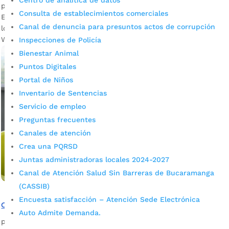
Centro de analítica de datos
por
admin_prensa
|
Jul 2, 2026
|
Noticias
Consulta de establecimientos comerciales
Este 3 y 6 de julio, nuevos cursos gratuitos se habilitan en
Canal de denuncia para presuntos actos de corrupción
los Puntos Digitales de Bucaramanga, inscríbase vía
WhatsApp. La Oficina Asesora TIC de...
Inspecciones de Policía
Bienestar Animal
Puntos Digitales
Portal de Niños
Inventario de Sentencias
Servicio de empleo
Preguntas frecuentes
Canales de atención
Crea una PQRSD
Juntas administradoras locales 2024-2027
Canal de Atención Salud Sin Barreras de Bucaramanga
(CASSIB)
Encuesta satisfacción – Atención Sede Electrónica
Circuitos territoriales fortalecen la estrategia Asegurarte
Auto Admite Demanda.
por
admin_prensa
|
Jul 2, 2026
|
Noticias