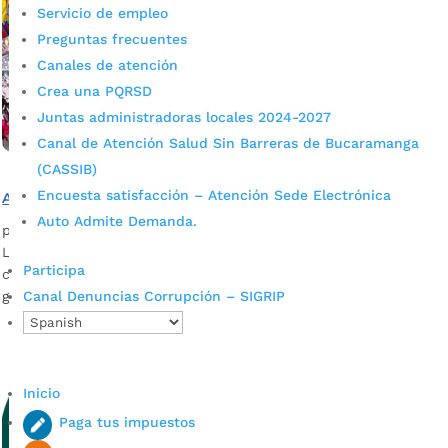
Servicio de empleo
Preguntas frecuentes
Canales de atención
Crea una PQRSD
Juntas administradoras locales 2024-2027
Canal de Atención Salud Sin Barreras de Bucaramanga
(CASSIB)
Encuesta satisfacción – Atención Sede Electrónica
Alcaldía socializó señal de auxilio por toda la ciudad
Auto Admite Demanda.
por
admin_prensa
|
Jul 2, 2026
|
Noticias
La Alcaldía socializó la señal de auxilio por toda la ciudad
Participa
con la estrategia de prevención de violencias basadas en
género. La Alcaldía de...
Canal Denuncias Corrupción – SIGRIP
Inicio
Paga tus impuestos