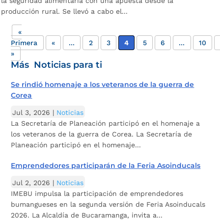
la seguridad alimentaria con una apuesta desde la
producción rural. Se llevó a cabo el...
«
Primera
«
...
2
3
4
5
6
...
10
»
Más Noticias para ti
Se rindió homenaje a los veteranos de la guerra de
Corea
Jul 3, 2026
|
Noticias
La Secretaría de Planeación participó en el homenaje a
los veteranos de la guerra de Corea. La Secretaría de
Planeación participó en el homenaje...
Emprendedores participarán de la Feria Asoinducals
Jul 2, 2026
|
Noticias
IMEBU impulsa la participación de emprendedores
bumangueses en la segunda versión de Feria Asoinducals
2026. La Alcaldía de Bucaramanga, invita a...