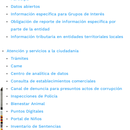
Datos abiertos
Información específica para Grupos de Interés
INVISBU habilita trámites en
Obligación de reporte de información específica por
línea para la propiedad
parte de la entidad
Información tributaria en entidades territoriales locales
horizontal en Bucaramanga
Atención y servicios a la ciudadanía
por
admin_prensa
|
Jul 15, 2026
|
Noticias
El Instituto de Vivienda de Interés Social y Reforma
Trámites
Urbana de Bucaramanga (INVISBU) informa a los
Came
habitantes de conjuntos residenciales y edificios de la
Centro de analítica de datos
ciudad que ya pueden adelantar de manera...
Consulta de establecimientos comerciales
leer más
Canal de denuncia para presuntos actos de corrupción
Inspecciones de Policía
Bienestar Animal
Puntos Digitales
Portal de Niños
Inventario de Sentencias