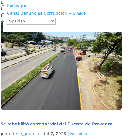
El proyecto Asegurarte, Sistema Municipal de Cuidado,
Participa
fortalece la atención integral a través de los circuitos
Canal Denuncias Corrupción – SIGRIP
territoriales. La Alcaldía de...
Se rehabilitó corredor vial del Puente de Provenza
por
admin_prensa
|
Jul 2, 2026
|
Noticias