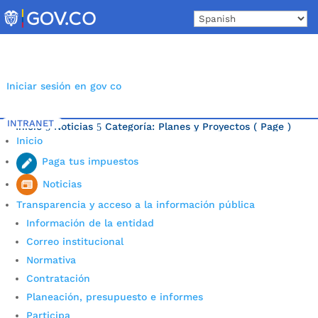
Skip
to
content
Iniciar sesión en gov co
INTRANET
Inicio
Noticias
Categoría: Planes y Proyectos
( Page )
5
5
Inicio
Última noticia.
Paga tus impuestos
Noticias
Transparencia y acceso a la información pública
Información de la entidad
Correo institucional
Normativa
Contratación
Planeación, presupuesto e informes
Participa