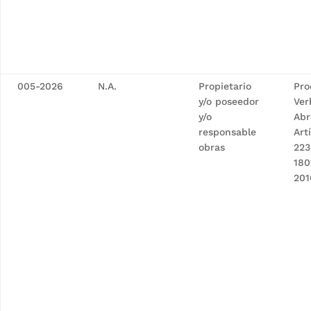
005-2026
N.A.
Propietario
Pro
y/o poseedor
Ver
y/o
Abr
responsable
Art
obras
223
180
201