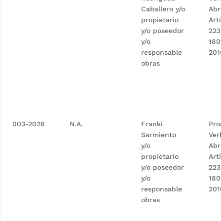
Caballero y/o
Abr
propietario
Art
y/o poseedor
223
y/o
180
responsable
201
obras
003-2026
N.A.
Franki
Pro
Sarmiento
Ver
y/o
Abr
propietario
Art
y/o poseedor
223
y/o
180
responsable
201
obras