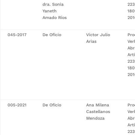
dra. Sonia
223
Yaneth
180
Amado Ríos
201
045-2017
De Oficio
Víctor Julio
Pro
Arias
Ver
Abr
Art
223
180
201
005-2021
De Oficio
Ana Milena
Pro
Castellanos
Ver
Mendoza
Abr
Art
223