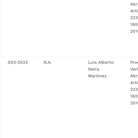
Abr
Art
223
180
201
003-2023
N.A.
Luis Alberto
Pro
Neira
Ver
Martínez
Abr
Art
223
180
201