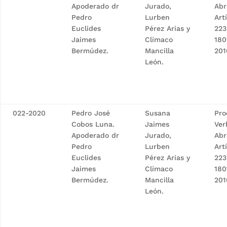
Apoderado dr
Jurado,
Abr
Pedro
Lurben
Art
Euclides
Pérez Arias y
223
Jaimes
Clímaco
180
Bermúdez.
Mancilla
201
León.
022-2020
Pedro José
Susana
Pro
Cobos Luna.
Jaimes
Ver
Apoderado dr
Jurado,
Abr
Pedro
Lurben
Art
Euclides
Pérez Arias y
223
Jaimes
Clímaco
180
Bermúdez.
Mancilla
201
León.