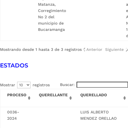
Matanza,
a
Corregimiento
No 2 del
A
municipio de
Bucaramanga
1
Mostrando desde 1 hasta 3 de 3 registros
Anterior
Siguiente
ESTADOS
Buscar:
Mostrar
registros
PROCESO
QUERELLANTE
QUERELLADO
0036-
LUIS ALBERTO
2024
MENDEZ ORELLAO