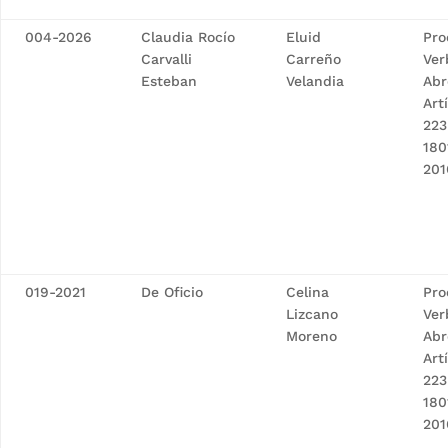
004-2026
Claudia Rocío
Eluid
Pro
Carvalli
Carreño
Ver
Esteban
Velandia
Abr
Art
223
180
201
019-2021
De Oficio
Celina
Pro
Lizcano
Ver
Moreno
Abr
Art
223
180
201