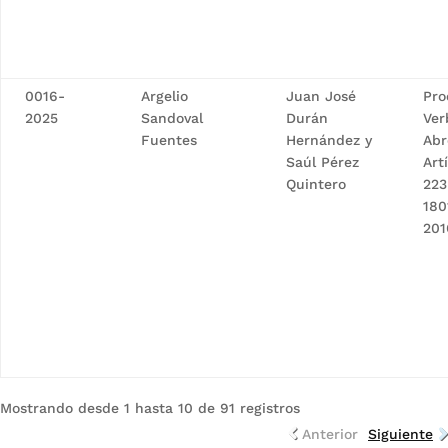
0016-
Argelio
Juan José
Pro
2025
Sandoval
Durán
Ver
Fuentes
Hernández y
Abr
Saúl Pérez
Art
Quintero
223
180
201
Mostrando desde 1 hasta 10 de 91 registros
Anterior
Siguiente