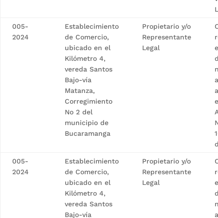
005-
Establecimiento
Propietario y/o
2024
de Comercio,
Representante
ubicado en el
Legal
Kilómetro 4,
d
vereda Santos
Bajo-vía
a
Matanza,
a
Corregimiento
No 2 del
A
municipio de
Bucaramanga
1
005-
Establecimiento
Propietario y/o
2024
de Comercio,
Representante
ubicado en el
Legal
Kilómetro 4,
d
vereda Santos
Bajo-vía
a