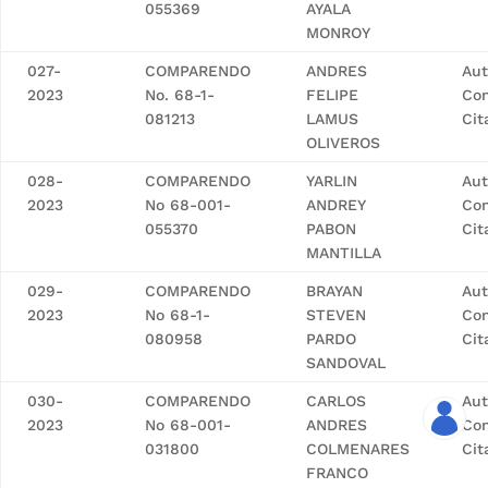
055369
AYALA
MONROY
027-
COMPARENDO
ANDRES
Aut
2023
No. 68-1-
FELIPE
Con
081213
LAMUS
Cit
OLIVEROS
028-
COMPARENDO
YARLIN
Aut
2023
No 68-001-
ANDREY
Con
055370
PABON
Cit
MANTILLA
029-
COMPARENDO
BRAYAN
Aut
2023
No 68-1-
STEVEN
Con
080958
PARDO
Cit
SANDOVAL
030-
COMPARENDO
CARLOS
Aut
2023
No 68-001-
ANDRES
Con
031800
COLMENARES
Cit
FRANCO