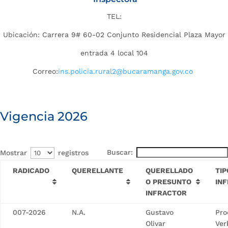
TEL:
Ubicación: Carrera 9# 60-02 Conjunto Residencial Plaza Mayor
entrada 4 local 104
Correo:
ins.policia.rural2@bucaramanga.gov.co
Vigencia 2026
Buscar:
Mostrar
registros
RADICADO
QUERELLANTE
QUERELLADO
TIP
O PRESUNTO
IN
INFRACTOR
007-2026
N.A.
Gustavo
Pro
Olivar
Ver