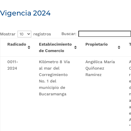
Vigencia 2024
Buscar:
Mostrar
registros
Radicado
Establecimiento
Propietario
T
de Comercio
0011-
Kilómetro 8 Vía
Angélica María
A
2024
al mar del
Quiñonez
Corregimiento
Ramírez
No. 1 del
municipio de
d
Bucaramanga
a
a
A
"