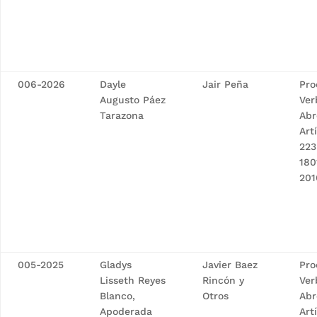
006-2026
Dayle
Jair Peña
Pro
Augusto Páez
Ver
Tarazona
Abr
Art
223
180
201
005-2025
Gladys
Javier Baez
Pro
Lisseth Reyes
Rincón y
Ver
Blanco,
Otros
Abr
Apoderada
Art