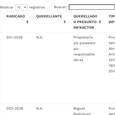
Buscar:
Mostrar
registros
RADICADO
QUERELLANTE
QUERELLADO
TIP
O PRESUNTO
IN
INFRACTOR
001-2026
N.A.
Propietario
Pro
y/o poseedor
Ver
y/o
Abr
responsable
Art
obras
223
180
201
002-2026
N.A.
Miguel
Pro
Rodríguez
Ver