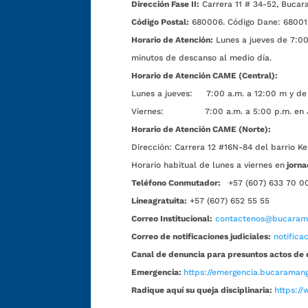
Dirección Fase II:
Carrera 11 # 34-52, Bucar
Código Postal:
680006. Código Dane: 68001
Horario de Atención:
Lunes a jueves de 7:00 
minutos de descanso al medio día.
Horario de Atención CAME (Central):
Lunes a jueves: 7:00 a.m. a 12:00 m y de 
Viernes: 7:00 a.m. a 5:00 p.m. en Jorn
Horario de Atención CAME (Norte):
Dirección:
Carrera 12 #16N-84 del barrio Ke
Horario habitual de lunes a viernes en
jorna
Teléfono Conmutador:
+57 (607) 633 70 0
Líneagratuita:
+57 (607) 652 55 55
Correo Institucional:
contactenos@bucarama
Correo de notificaciones judiciales:
notific
Canal de denuncia para presuntos actos de 
Emergencia:
https://emergencia.bucaramang
Radique aquí su queja disciplinaria:
https://