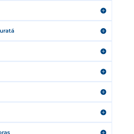
Suratá
oras