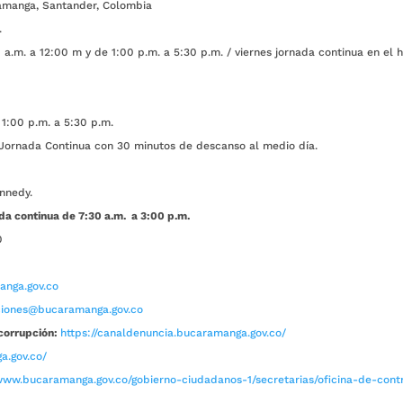
amanga, Santander, Colombia
.
a.m. a 12:00 m y de 1:00 p.m. a 5:30 p.m. / viernes jornada continua en el h
1:00 p.m. a 5:30 p.m.
ada Continua con 30 minutos de descanso al medio día.
nnedy.
da continua de 7:30 a.m. a 3:00 p.m.
0
nga.gov.co
aciones@bucaramanga.gov.co
corrupción:
https://canaldenuncia.bucaramanga.gov.co/
a.gov.co/
www.bucaramanga.gov.co/gobierno-ciudadanos-1/secretarias/oficina-de-contro