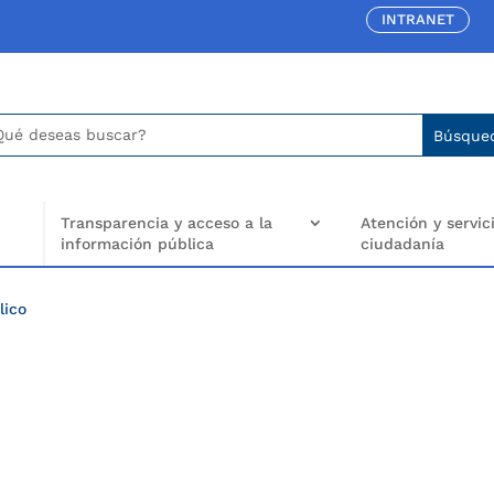
INTRANET
car:
arch
..
Transparencia y acceso a la
Atención y servici
información pública
ciudadanía
lico