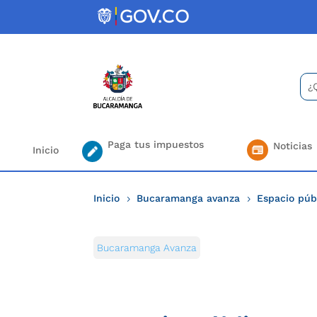
Skip
to
content
Bus
Se
for.
Paga tus impuestos
Noticias
Inicio
Inicio
Bucaramanga avanza
Espacio púb
5
5
Bucaramanga Avanza