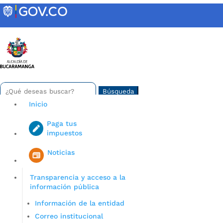
Skip
to
content
INTRANET
Buscar:
Search
for...
Inicio
Paga tus
impuestos
Iniciar sesión en gov co
Noticias
Transparencia y acceso a la
información pública
Información de la entidad
Correo institucional