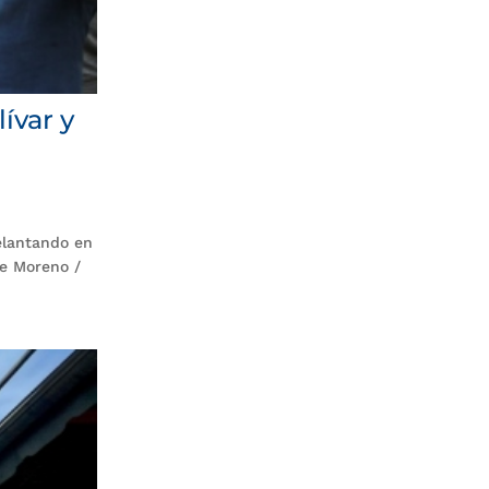
ívar y
elantando en
me Moreno /