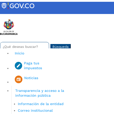
Skip
to
content
INTRANET
Buscar:
Search
for...
Inicio
Paga tus
impuestos
Iniciar sesión en gov co
Noticias
Transparencia y acceso a la
información pública
Información de la entidad
Correo institucional