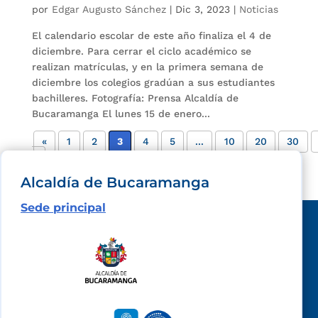
por
Edgar Augusto Sánchez
|
Dic 3, 2023
|
Noticias
El calendario escolar de este año finaliza el 4 de
diciembre. Para cerrar el ciclo académico se
realizan matrículas, y en la primera semana de
diciembre los colegios gradúan a sus estudiantes
bachilleres. Fotografía: Prensa Alcaldía de
Bucaramanga El lunes 15 de enero...
«
1
2
3
4
5
...
10
20
30
»
Alcaldía de Bucaramanga
Sede principal