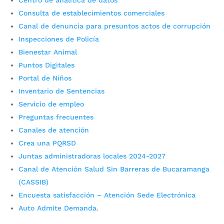
Centro de analítica de datos
Consulta de establecimientos comerciales
Canal de denuncia para presuntos actos de corrupción
Inspecciones de Policía
Bienestar Animal
Puntos Digitales
Portal de Niños
Inventario de Sentencias
Servicio de empleo
Colegio Campohermoso
Preguntas frecuentes
ganó Galardón a la
Canales de atención
Excelencia con proyecto de
Crea una PQRSD
Juntas administradoras locales 2024-2027
bilingüismo
Canal de Atención Salud Sin Barreras de Bucaramanga
(CASSIB)
por
Edgar Augusto Sánchez
|
Dic 3, 2023
|
Noticias
Encuesta satisfacción – Atención Sede Electrónica
La Cámara de Comercio de Bucaramanga y
Auto Admite Demanda.
empresarios de Santander le entregó el primer
lugar al proyecto denominado: Articulación