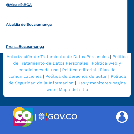
@AlcaldíaBGA
Alcaldía de Bucaramanga
PrensaBucaramanga
Autorización de Tratamiento de Datos Personales
|
Política
de Tratamiento de Datos Personales
|
Política web y
condiciones de uso
|
Política editorial
|
Plan de
comunicaciones
|
Política de derechos de autor
|
Política
de Seguridad de la Información
|
Uso y monitoreo pagina
web
|
Mapa del sitio
|