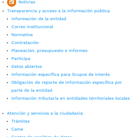
Noticias
Transparencia y acceso a la información pública
Información de la entidad
Correo institucional
Normativa
984 estudiantes se han
Contratación
graduado con el programa
Planeación, presupuesto e informes
de becas de la Alcaldía de
Participa
Datos abiertos
Bucaramanga
Información específica para Grupos de Interés
Obligación de reporte de información específica por
por
Edgar Augusto Sánchez
|
Dic 5, 2023
|
Noticias
parte de la entidad
El viernes 1 de diciembre, 25 nuevos profesionales
Información tributaria en entidades territoriales locales
salieron graduados de las Unidades Tecnológicas
de Santander. El Gobierno del alcalde Juan Carlos
Atención y servicios a la ciudadanía
Cárdenas cumplió con la meta establecida en el
Trámites
Plan de Desarrollo del Municipio. Fotografía: Sergio
Correa/ Prensa...
Came