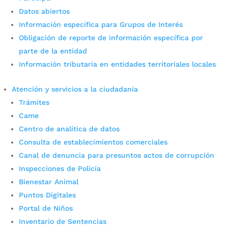
el tercer lugar a nivel
Datos abiertos
nacional en pruebas Icfes
Información específica para Grupos de Interés
Obligación de reporte de información específica por
por
Edgar Augusto Sánchez
|
Dic 8, 2023
|
Noticias
parte de la entidad
Bucaramanga con sus instituciones educativas
Información tributaria en entidades territoriales locales
oficiales ocupa el tercer puesto en Colombia junto
al Municipio de Envigado. El primer lugar lo ocupa
Atención y servicios a la ciudadanía
el Ente Territorial Tunja con 293 puntos.
Trámites
Fotografía: Tomada de prensa Icfes María Fernanda
Came
Rincón, secretaria de...
Centro de analítica de datos
Consulta de establecimientos comerciales
Canal de denuncia para presuntos actos de corrupción
Inspecciones de Policía
Bienestar Animal
Puntos Digitales
Portal de Niños
Inventario de Sentencias