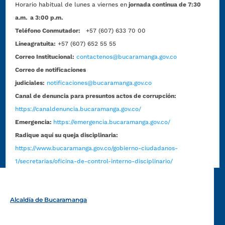
Horario habitual de lunes a viernes en
jornada continua de 7:30
a.m. a 3:00 p.m.
Teléfono Conmutador:
+57 (607) 633 70 00
Líneagratuita:
+57 (607) 652 55 55
Correo Institucional:
contactenos@bucaramanga.gov.co
Correo de notificaciones
judiciales:
notificaciones@bucaramanga.gov.co
Canal de denuncia para presuntos actos de corrupción:
https://canaldenuncia.bucaramanga.gov.co/
Emergencia:
https://emergencia.bucaramanga.gov.co/
Radique aquí su queja disciplinaria:
https://www.bucaramanga.gov.co/gobierno-ciudadanos-
1/secretarias/oficina-de-control-interno-disciplinario/
Alcaldía de Bucaramanga
Funcionarios y contratistas