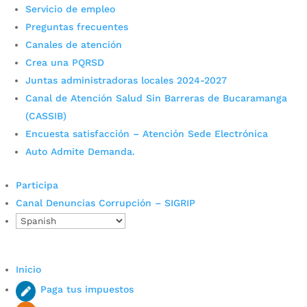
Servicio de empleo
Seis firmantes de paz se
Preguntas frecuentes
graduaron como bachilleres
Canales de atención
Crea una PQRSD
en el colegio Comuneros de
Juntas administradoras locales 2024-2027
Bucaramanga
Canal de Atención Salud Sin Barreras de Bucaramanga
(CASSIB)
por
Edgar Augusto Sánchez
|
Dic 6, 2023
|
Noticias
Encuesta satisfacción – Atención Sede Electrónica
Los nuevos bachilleres son parte de la promoción
Auto Admite Demanda.
del programa ‘Tejiendo Saberes’ en alianza con la
Agencia para la Reincorporación y la Normalización
Participa
GT SANTANDER- Magdalena Medio y la Secretaría
Canal Denuncias Corrupción – SIGRIP
de Educación Municipal. Fotografía suministrada
Esther Herera...
Inicio
Paga tus impuestos