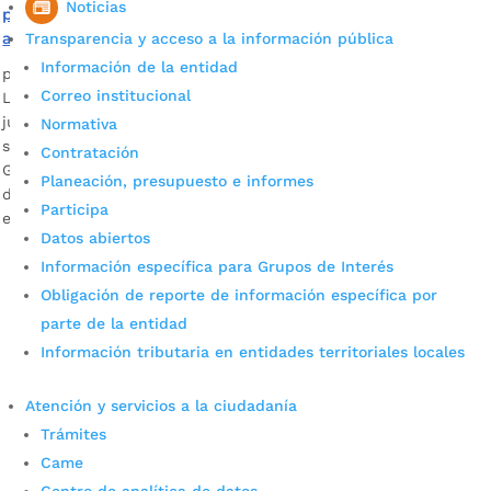
Noticias
posibles eventos asociados a la temporada seca que se
aproxima
Transparencia y acceso a la información pública
Información de la entidad
por
Alcaldía de Bucaramanga
|
Jun 23, 2020
|
Noticias
Correo institucional
La primera temporada de lluvias concluyó el pasado 17 de
junio y según el Ideam se acerca una intensa temporada
Normativa
seca. De acuerdo con el coordinador de la Unidad de
Contratación
Gestión del Riesgo de Bucaramanga, la primera temporada
Planeación, presupuesto e informes
de lluvias de 2020 concluyó el 17 de junio, dando inicio con
Participa
ello a la temporada seca. […]
Datos abiertos
Información específica para Grupos de Interés
Obligación de reporte de información específica por
parte de la entidad
Información tributaria en entidades territoriales locales
Atención y servicios a la ciudadanía
Cupos Escolares Bucaramanga 2022
Trámites
Came
Consulta aqui los pasos para inscribirse y solicitar un