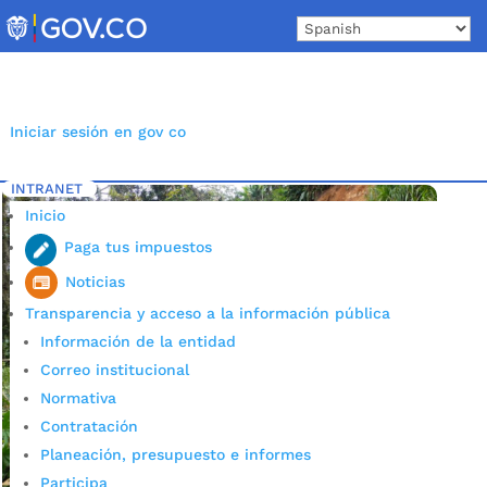
Skip
to
content
Iniciar sesión en gov co
INTRANET
Inicio
Etiqueta: Temporada Seca
5
Inicio
Paga tus impuestos
Noticias
Transparencia y acceso a la información pública
Información de la entidad
Correo institucional
Normativa
Contratación
Planeación, presupuesto e informes
Participa