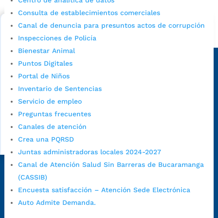
Centro de analítica de datos
cupo escolar en los colegios oficiales de
Bucaramanga.
Consulta de establecimientos comerciales
Canal de denuncia para presuntos actos de corrupción
Alcaldía de Bucaramanga
Inspecciones de Policía
Bienestar Animal
Sede principal
Puntos Digitales
Portal de Niños
Inventario de Sentencias
Servicio de empleo
Preguntas frecuentes
Canales de atención
Crea una PQRSD
Juntas administradoras locales 2024-2027
Canal de Atención Salud Sin Barreras de Bucaramanga
Dirección Fase I:
Calle 35 # 10-43, Bucaramanga, Santander,
(CASSIB)
Colombia.
Encuesta satisfacción – Atención Sede Electrónica
Dirección Fase II:
Carrera 11 # 34-52, Bucaramanga, Santander,
Auto Admite Demanda.
Colombia