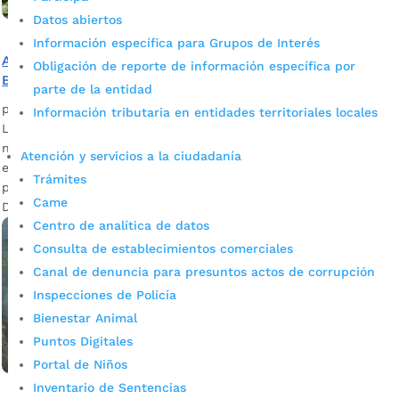
Datos abiertos
Información específica para Grupos de Interés
A pesar de la temporada seca, llegarán lluvias a
Obligación de reporte de información específica por
Bucaramanga
parte de la entidad
por
Daniel Leonardo Quintero Duarte
|
Feb 21, 2023
|
Noticias
Información tributaria en entidades territoriales locales
Las lluvias esporádicas están asociadas a fenómenos
naturales de la Costa Atlántica, que serán más frecuentes
Atención y servicios a la ciudadanía
en las primeras horas del día. ¡Aliste paraguas y esté
Trámites
prevenido! Fotografía: Prensa Alcaldía de Bucaramanga.
Came
Descargue entrevista: Luis Ernesto Ortega,...
Centro de analítica de datos
Consulta de establecimientos comerciales
Canal de denuncia para presuntos actos de corrupción
Inspecciones de Policía
Bienestar Animal
Puntos Digitales
Portal de Niños
Inventario de Sentencias