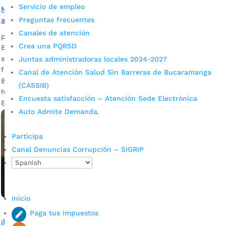
Servicio de empleo
Más de dos incendios forestales por día han atendido
Preguntas frecuentes
autoridades del Municipio en lo que va del año
Canales de atención
por
Alcaldía de Bucaramanga
|
Feb 10, 2021
|
Noticias
Crea una PQRSD
En los primeros 41 días que han transcurrido de este 2021
se han registrado en Bucaramanga 118 incendios y conatos
Juntas administradoras locales 2024-2027
forestales, que han sido atendidos por el Cuerpo de
Canal de Atención Salud Sin Barreras de Bucaramanga
Bomberos de la ciudad. Se estima que la temporada seca irá
(CASSIB)
hasta mediados de marzo próximo. Descargar audio: Luis
Encuesta satisfacción – Atención Sede Electrónica
Ernesto Ortega, coordinador de la Unidad […]
Auto Admite Demanda.
Participa
Canal Denuncias Corrupción – SIGRIP
Inicio
Paga tus impuestos
¡Bumangueses! Sigamos estas recomendaciones ante