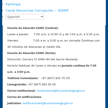
Código Postal:
680006. Código Dane: 68001.
Participa
Horario de Atención:
Lunes a jueves de 7:00 a.m. a 12:00 m y de
Canal Denuncias Corrupción – SIGRIP
1:00 p.m. a 5:30 p.m. / viernes jornada continua en el horario de
7:00 a.m. a 5:00 p.m., con 30 minutos de descanso al medio día.
Horario de Atención CAME (Central):
Lunes a jueves: 7:00 a.m. a 12:00 m y de 1:00 p.m. a 5:30 p.m.
Viernes: 7:00 a.m. a 5:00 p.m. en Jornada Continua con
30 minutos de descanso al medio día.
Horario de Atención CAME (Norte):
Dirección:
Carrera 12 #16N-84 del barrio Kennedy.
Horario habitual de lunes a viernes en
jornada continua de 7:30
a.m. a 3:00 p.m.
Teléfono Conmutador:
+57 (607) 633 70 00
Líneagratuita:
+57 (607) 652 55 55
Correo Institucional:
contactenos@bucaramanga.gov.co
Correo de notificaciones
judiciales:
notificaciones@bucaramanga.gov.co