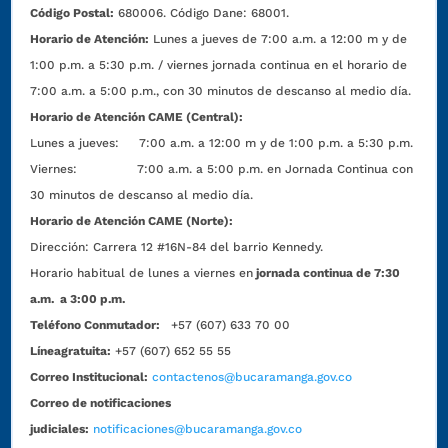
Código Postal:
680006. Código Dane: 68001.
Horario de Atención:
Lunes a jueves de 7:00 a.m. a 12:00 m y de
1:00 p.m. a 5:30 p.m. / viernes jornada continua en el horario de
7:00 a.m. a 5:00 p.m., con 30 minutos de descanso al medio día.
Horario de Atención CAME (Central):
Lunes a jueves: 7:00 a.m. a 12:00 m y de 1:00 p.m. a 5:30 p.m.
Viernes: 7:00 a.m. a 5:00 p.m. en Jornada Continua con
30 minutos de descanso al medio día.
Horario de Atención CAME (Norte):
Dirección:
Carrera 12 #16N-84 del barrio Kennedy.
Horario habitual de lunes a viernes en
jornada continua de 7:30
a.m. a 3:00 p.m.
Teléfono Conmutador:
+57 (607) 633 70 00
Líneagratuita:
+57 (607) 652 55 55
Correo Institucional:
contactenos@bucaramanga.gov.co
Correo de notificaciones
judiciales:
notificaciones@bucaramanga.gov.co