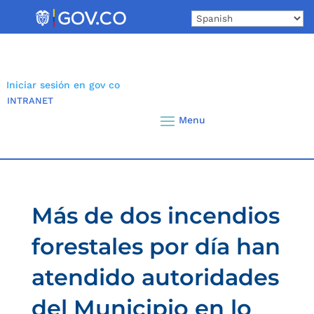
Skip
to
content
Iniciar sesión en gov co
INTRANET
Más de dos incendios
forestales por día han
atendido autoridades
del Municipio en lo