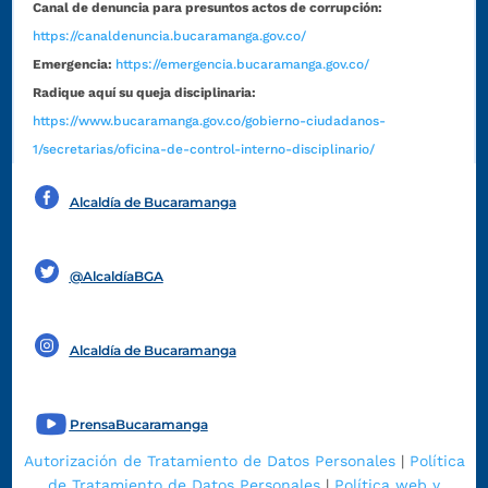
Canal de denuncia para presuntos actos de corrupción:
https://canaldenuncia.bucaramanga.gov.co/
Emergencia:
https://emergencia.bucaramanga.gov.co/
Radique aquí su queja disciplinaria:
https://www.bucaramanga.gov.co/gobierno-ciudadanos-
1/secretarias/oficina-de-control-interno-disciplinario/
Alcaldía de Bucaramanga
Funcionarios y contratistas
@AlcaldíaBGA
Alcaldía de Bucaramanga
PrensaBucaramanga
Autorización de Tratamiento de Datos Personales
|
Política
de Tratamiento de Datos Personales
|
Política web y