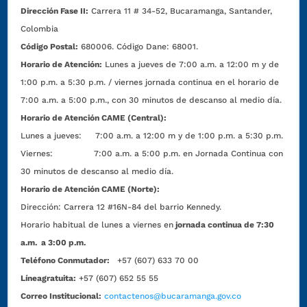
Dirección Fase II:
Carrera 11 # 34-52, Bucaramanga, Santander,
Colombia
Código Postal:
680006. Código Dane: 68001.
Horario de Atención:
Lunes a jueves de 7:00 a.m. a 12:00 m y de
1:00 p.m. a 5:30 p.m. / viernes jornada continua en el horario de
7:00 a.m. a 5:00 p.m., con 30 minutos de descanso al medio día.
Horario de Atención CAME (Central):
Lunes a jueves: 7:00 a.m. a 12:00 m y de 1:00 p.m. a 5:30 p.m.
Viernes: 7:00 a.m. a 5:00 p.m. en Jornada Continua con
30 minutos de descanso al medio día.
Horario de Atención CAME (Norte):
Dirección:
Carrera 12 #16N-84 del barrio Kennedy.
Horario habitual de lunes a viernes en
jornada continua de 7:30
a.m. a 3:00 p.m.
Teléfono Conmutador:
+57 (607) 633 70 00
Líneagratuita:
+57 (607) 652 55 55
Correo Institucional:
contactenos@bucaramanga.gov.co