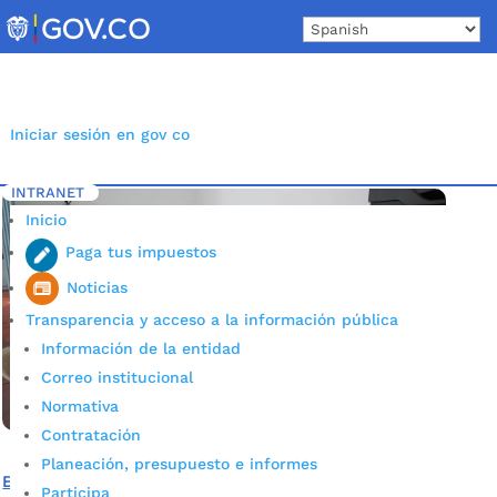
Skip
to
content
Iniciar sesión en gov co
INTRANET
Inicio
Etiqueta: SISBEN
5
Inicio
Paga tus impuestos
Noticias
Transparencia y acceso a la información pública
Información de la entidad
Correo institucional
Normativa
Contratación
Planeación, presupuesto e informes
Este sábado habrá jornada de sisbenización de afiliados a
Participa