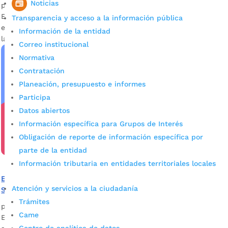
Noticias
por
Darlin Ramírez Leiva
|
Nov 17, 2023
|
Noticias
Este sábado 18 de noviembre se realizará la tercera jornada
Transparencia y acceso a la información pública
en ocho puntos de la ciudad distribuidos en tres comunas:
Información de la entidad
la 5, la 8 y la 9.
Correo institucional
Normativa
Contratación
Planeación, presupuesto e informes
Participa
Datos abiertos
Información específica para Grupos de Interés
Obligación de reporte de información específica por
parte de la entidad
Información tributaria en entidades territoriales locales
Este fin de semana habrá jornada de actualización del
Atención y servicios a la ciudadanía
Sisbén en los barrios
Trámites
por
Darlin Ramírez Leiva
|
Nov 10, 2023
|
Noticias
Came
Este proceso es importante para que quienes cuenten con