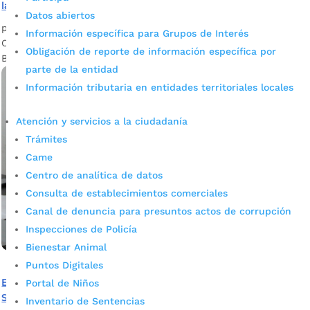
la EPS subsidiada sin Sisbén metodología IV
Datos abiertos
por
admin_prensa
|
Feb 18, 2025
|
Noticias
Información específica para Grupos de Interés
Conozca los tres puntos de sisbenización habilitados en
Obligación de reporte de información específica por
Bucaramanga, desde las 8:00 a.m. de este 22 de febrero.
parte de la entidad
Información tributaria en entidades territoriales locales
Atención y servicios a la ciudadanía
Trámites
Came
Centro de analítica de datos
Consulta de establecimientos comerciales
Canal de denuncia para presuntos actos de corrupción
Inspecciones de Policía
Bienestar Animal
Puntos Digitales
Este sábado las comunas 11 y 17 podrán actualizar su
Portal de Niños
Sisbén
Inventario de Sentencias