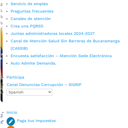
Servicio de empleo
por
Darlin Ramírez Leiva
|
Nov 23, 2023
|
Noticias
Las jornadas de actualización del Sisbén que se adelantan
Preguntas frecuentes
los sábados de noviembre, continúan. Esta semana será en
Canales de atención
las comunas 11 y 17.
Crea una PQRSD
Juntas administradoras locales 2024-2027
Canal de Atención Salud Sin Barreras de Bucaramanga
(CASSIB)
Encuesta satisfacción – Atención Sede Electrónica
Auto Admite Demanda.
Participa
Canal Denuncias Corrupción – SIGRIP
Inicio
Jornada de actualización del Sisbén será mañana en las
Paga tus impuestos
comunas 5, 8 y 9