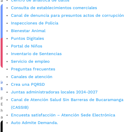
Centro de analítica de datos
atención en salud subsidiada, no pierdan este servicio.
Consulta de establecimientos comerciales
Canal de denuncia para presuntos actos de corrupción
Inspecciones de Policía
Bienestar Animal
Puntos Digitales
Portal de Niños
Inventario de Sentencias
Servicio de empleo
Preguntas frecuentes
Canales de atención
¡Atención! Más de 48 mil ciudadanos podrían quedarse
Crea una PQRSD
sin atención de salud subsidiada
Juntas administradoras locales 2024-2027
por
Darlin Ramírez Leiva
|
Nov 3, 2023
|
Noticias
Canal de Atención Salud Sin Barreras de Bucaramanga
Estas personas tienen hasta el 5 de marzo de 2024 para
(CASSIB)
hacer la actualización a la metodología IV y no perder la
Encuesta satisfacción – Atención Sede Electrónica
atención en salud subsidiada.
Auto Admite Demanda.