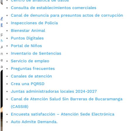
Centro de analítica de datos
Consulta de establecimientos comerciales
Canal de denuncia para presuntos actos de corrupción
Alcaldía ha suspendido más de 150 obras ilegales en
Inspecciones de Policía
Bucaramanga
Bienestar Animal
por
Daniel Leonardo Quintero Duarte
|
Oct 27, 2022
|
Puntos Digitales
Noticias
Portal de Niños
Además del sellamiento de las obras se han apertura la
Inventario de Sentencias
misma cantidad de procesos policivos, que pueden terminar
en multas de hasta $40 millones. Conozca en esta nota las
Servicio de empleo
acciones de control urbanísticas que adelanta el Municipio.
Preguntas frecuentes
Canales de atención
Crea una PQRSD
Juntas administradoras locales 2024-2027
Canal de Atención Salud Sin Barreras de Bucaramanga
(CASSIB)
Encuesta satisfacción – Atención Sede Electrónica
Auto Admite Demanda.