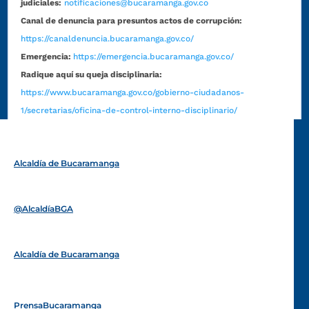
judiciales:
notificaciones@bucaramanga.gov.co
Canal de denuncia para presuntos actos de corrupción:
https://canaldenuncia.bucaramanga.gov.co/
Emergencia:
https://emergencia.bucaramanga.gov.co/
Radique aquí su queja disciplinaria:
https://www.bucaramanga.gov.co/gobierno-ciudadanos-
1/secretarias/oficina-de-control-interno-disciplinario/
Alcaldía de Bucaramanga
Funcionarios y contratistas
@AlcaldíaBGA
Alcaldía de Bucaramanga
PrensaBucaramanga