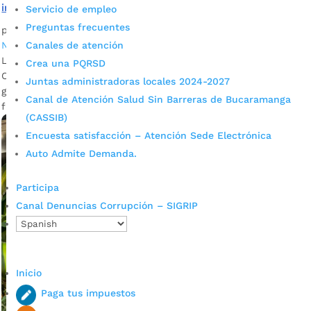
insalubres, fueron sellados
Servicio de empleo
Preguntas frecuentes
por
Daniel Leonardo Quintero Duarte
|
Nov 30, 2022
|
Canales de atención
Noticias
La Alcaldía de Bucaramanga cerró seis parqueaderos del
Crea una PQRSD
Centro de la ciudad en los que se preparaban comidas y
Juntas administradoras locales 2024-2027
guardaban carretillas, incumpliendo las normas de
Canal de Atención Salud Sin Barreras de Bucaramanga
funcionamiento y de salubridad.
(CASSIB)
Encuesta satisfacción – Atención Sede Electrónica
Auto Admite Demanda.
Participa
Canal Denuncias Corrupción – SIGRIP
Inicio
Paga tus impuestos