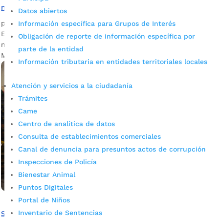
normas sanitarias
Datos abiertos
por
admin_prensa
|
Feb 24, 2025
|
Noticias
Información específica para Grupos de Interés
El local de venta de pescado que se selló, por incumplir
Obligación de reporte de información específica por
normas higiénico-sanitarias, está ubicado en la Plaza de
parte de la entidad
Mercado Central.
Información tributaria en entidades territoriales locales
Atención y servicios a la ciudadanía
Trámites
Came
Centro de analítica de datos
Consulta de establecimientos comerciales
Canal de denuncia para presuntos actos de corrupción
Inspecciones de Policía
Bienestar Animal
Puntos Digitales
Portal de Niños
Inventario de Sentencias
Seis establecimientos, que almacenaban alimentos