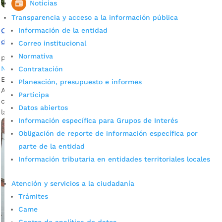
Noticias
Transparencia y acceso a la información pública
Información de la entidad
Cuatro establecimientos de ‘Cuadra Play’ fueron sellados
de manera definitiva
Correo institucional
Normativa
por
Daniel Leonardo Quintero Duarte
|
Nov 25, 2022
|
Noticias
Contratación
En un nuevo operativo de control liderado por la
Planeación, presupuesto e informes
Administración de Juan Carlos Cárdenas se realizaron estos
Participa
cierres debido a que los establecimientos no cumplían con
Datos abiertos
la normatividad exigida por el Municipio.
Información específica para Grupos de Interés
Obligación de reporte de información específica por
parte de la entidad
Información tributaria en entidades territoriales locales
Atención y servicios a la ciudadanía
Trámites
Came