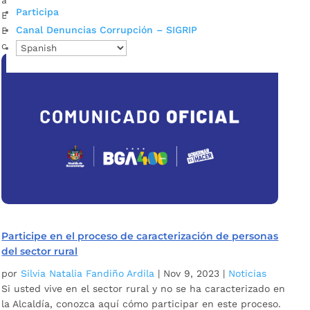
Participa
Bucaramanga. Fotografía: Silvia León / Prensa Alcaldía de
Canal Denuncias Corrupción – SIGRIP
Bucaramanga El gobierno de Juan Carlos Cárdenas le sigue
cumpliendo al sector rural de...
Participe en el proceso de caracterización de personas
del sector rural
por
Silvia Natalia Fandiño Ardila
|
Nov 9, 2023
|
Noticias
Si usted vive en el sector rural y no se ha caracterizado en
la Alcaldía, conozca aquí cómo participar en este proceso.