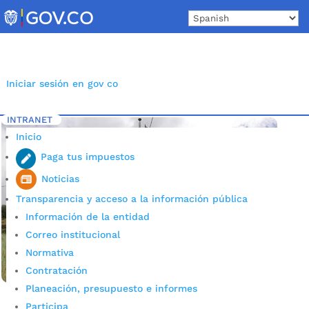
Skip
to
content
Iniciar sesión en gov co
INTRANET
Inicio
Etiqueta: sector rural
5
Inicio
Paga tus impuestos
Noticias
Transparencia y acceso a la información pública
Información de la entidad
Correo institucional
Normativa
Contratación
Planeación, presupuesto e informes
Participa