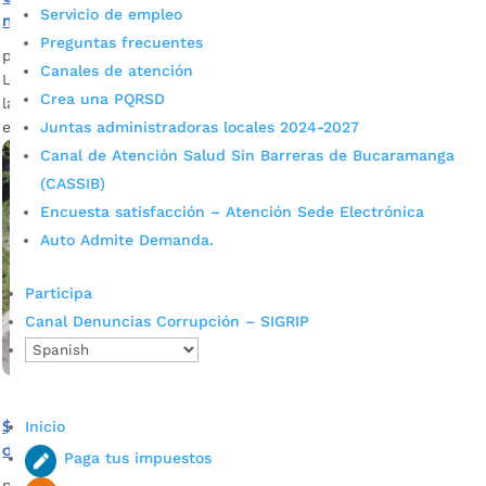
Servicio de empleo
millones en Bucaramanga
Preguntas frecuentes
por
admin_prensa
|
Feb 11, 2025
|
Noticias
Canales de atención
Los recursos de convenios solidarios se han destinado para
Crea una PQRSD
la construcción de andenes, alcantarillas y placa huellas en
el sector rural y urbano.
Juntas administradoras locales 2024-2027
Canal de Atención Salud Sin Barreras de Bucaramanga
(CASSIB)
Encuesta satisfacción – Atención Sede Electrónica
Auto Admite Demanda.
Participa
Canal Denuncias Corrupción – SIGRIP
$6 mil millones de recaudo de impuesto predial serán
Inicio
destinados a vías del sector rural
Paga tus impuestos
por
admin_prensa
|
Feb 11, 2025
|
Noticias