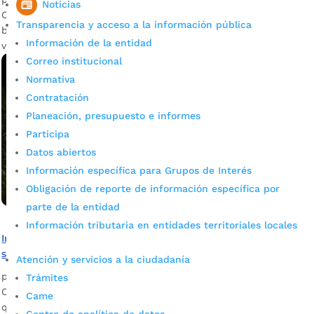
Noticias
Con la plata del recaudo del impuesto predial que miles de
Transparencia y acceso a la información pública
bumangueses cancelaron, se priorizará el mejoramiento de
Información de la entidad
vías en el sector rural.
Correo institucional
Normativa
Contratación
Planeación, presupuesto e informes
Participa
Datos abiertos
Información específica para Grupos de Interés
Obligación de reporte de información específica por
parte de la entidad
Información tributaria en entidades territoriales locales
Iniciará la modernización del alumbrado público del
sector rural
Atención y servicios a la ciudadanía
por
Mónica María Farfán Sanabria
|
Nov 18, 2023
|
Noticias
Trámites
Conozca en detalle cómo se desarrollará el nuevo proyecto,
Came
que adjudicó el Gobierno del alcalde Juan Carlos Cárdenas,