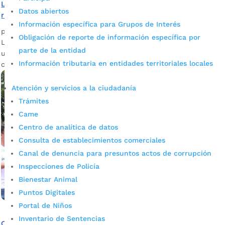
Luz para el campo: así será el proyecto de electrificación
Datos abiertos
rural en Bucaramanga
Información específica para Grupos de Interés
por
admin_prensa
|
Feb 19, 2025
|
Noticias
Obligación de reporte de información específica por
La Secretaría de Infraestructura de Bucaramanga realizará
parte de la entidad
un censo en el sector rural para identificar las familias con
Información tributaria en entidades territoriales locales
carencia del servicio de luz.
Atención y servicios a la ciudadanía
Trámites
Came
Centro de analítica de datos
Consulta de establecimientos comerciales
Canal de denuncia para presuntos actos de corrupción
Inspecciones de Policía
Bienestar Animal
Puntos Digitales
Portal de Niños
Inventario de Sentencias
Convenios solidarios: se han destinado cerca de $2 mil