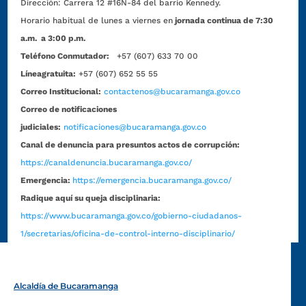
Dirección:
Carrera 12 #16N-84 del barrio Kennedy.
Horario habitual de lunes a viernes en
jornada continua de 7:30
a.m. a 3:00 p.m.
Teléfono Conmutador:
+57 (607) 633 70 00
Líneagratuita:
+57 (607) 652 55 55
Correo Institucional:
contactenos@bucaramanga.gov.co
Correo de notificaciones
judiciales:
notificaciones@bucaramanga.gov.co
Canal de denuncia para presuntos actos de corrupción:
https://canaldenuncia.bucaramanga.gov.co/
Emergencia:
https://emergencia.bucaramanga.gov.co/
Radique aquí su queja disciplinaria:
https://www.bucaramanga.gov.co/gobierno-ciudadanos-
1/secretarias/oficina-de-control-interno-disciplinario/
Alcaldía de Bucaramanga