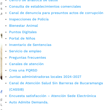
Centro de analítica de datos
para garantizarle al sector rural una mejor iluminación en
Consulta de establecimientos comerciales
sus vías de acceso. Fotografía: Mónica Farfán / Prensa
Canal de denuncia para presuntos actos de corrupción
Alcaldía de Bucaramanga La Alcaldía...
Inspecciones de Policía
Bienestar Animal
Puntos Digitales
Portal de Niños
Inventario de Sentencias
Servicio de empleo
Preguntas frecuentes
Canales de atención
Crea una PQRSD
Juntas administradoras locales 2024-2027
Canal de Atención Salud Sin Barreras de Bucaramanga
(CASSIB)
Alístese para un nuevo ‘Lunes Veredal’
Encuesta satisfacción – Atención Sede Electrónica
por
Silvia Natalia Fandiño Ardila
|
Nov 9, 2023
|
Noticias
Auto Admite Demanda.
La socialización será el 20 de noviembre y se espera que
asistan más líderes comunales de los tres corregimientos de