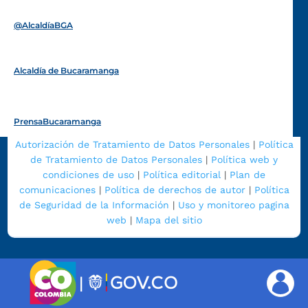
Funcionarios y contratistas
@AlcaldíaBGA
Alcaldía de Bucaramanga
PrensaBucaramanga
Autorización de Tratamiento de Datos Personales
|
Política
de Tratamiento de Datos Personales
|
Política web y
condiciones de uso
|
Política editorial
|
Plan de
comunicaciones
|
Política de derechos de autor
|
Política
de Seguridad de la Información
|
Uso y monitoreo pagina
web
|
Mapa del sitio
|