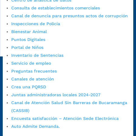
Centro de analítica de datos
Consulta de establecimientos comerciales
Canal de denuncia para presuntos actos de corrupción
Inspecciones de Policía
Bienestar Animal
Puntos Digitales
Portal de Niños
Inventario de Sentencias
Servicio de empleo
Dirección Fase I:
Calle 35 # 10-43, Bucaramanga, Santander,
Preguntas frecuentes
Colombia.
Canales de atención
Dirección Fase II:
Carrera 11 # 34-52, Bucaramanga, Santander,
Crea una PQRSD
Colombia
Juntas administradoras locales 2024-2027
Código Postal:
680006. Código Dane: 68001.
Canal de Atención Salud Sin Barreras de Bucaramanga
Horario de Atención:
Lunes a jueves de 7:00 a.m. a 12:00 m y de
(CASSIB)
1:00 p.m. a 5:30 p.m. / viernes jornada continua en el horario de
Encuesta satisfacción – Atención Sede Electrónica
7:00 a.m. a 5:00 p.m., con 30 minutos de descanso al medio día.
Auto Admite Demanda.
Horario de Atención CAME (Central):