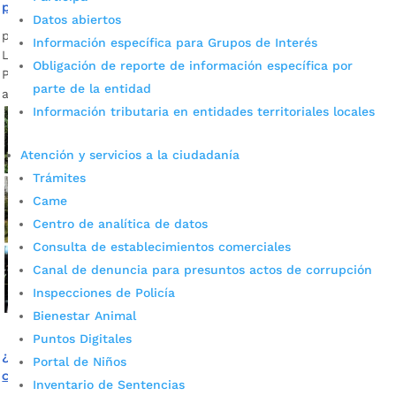
pensiones y parafiscales
Datos abiertos
por
Edgar Augusto Sánchez
|
Abr 20, 2023
|
Noticias
Información específica para Grupos de Interés
La estrategia es impulsada por la Unidad de Pensiones y
Obligación de reporte de información específica por
Parafiscales para que se informen sobre el beneficio de
parte de la entidad
aportar al Sistema de Protección Social.
Información tributaria en entidades territoriales locales
Atención y servicios a la ciudadanía
Trámites
Came
Centro de analítica de datos
Consulta de establecimientos comerciales
Canal de denuncia para presuntos actos de corrupción
Inspecciones de Policía
Bienestar Animal
Puntos Digitales
¿En qué se invierten los impuestos de los
Portal de Niños
contribuyentes?
Inventario de Sentencias