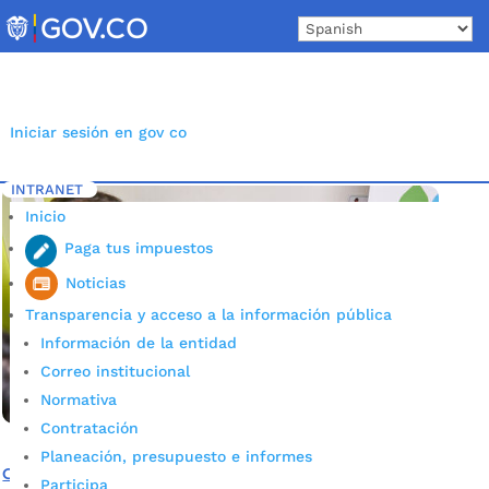
Skip
to
content
Iniciar sesión en gov co
INTRANET
Inicio
Etiqueta: secretaría Hacienda Bucaramanga
5
Inicio
Paga tus impuestos
Noticias
Transparencia y acceso a la información pública
Información de la entidad
Correo institucional
Normativa
Contratación
Planeación, presupuesto e informes
Consulte en el CAME de la Alcaldía las cotizaciones en
Participa