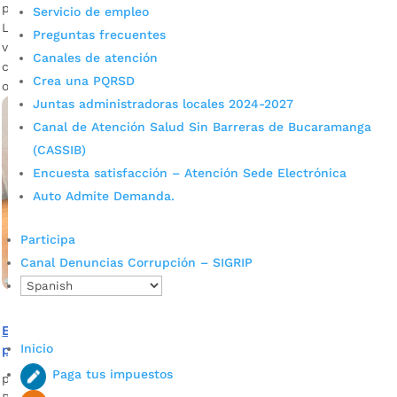
por
Edgar Augusto Sánchez
|
Ene 17, 2023
|
Noticias
Servicio de empleo
La Alcaldía de Bucaramanga espera recaudar en esta
Preguntas frecuentes
vigencia, $168 mil millones y al igual que el año anterior
Canales de atención
cumplir con las expectativas de los ciudadanos a través de
Crea una PQRSD
obras significativas.
Juntas administradoras locales 2024-2027
Canal de Atención Salud Sin Barreras de Bucaramanga
(CASSIB)
Encuesta satisfacción – Atención Sede Electrónica
Auto Admite Demanda.
Participa
Canal Denuncias Corrupción – SIGRIP
En tres pasos obtenga y pague el recibo del impuesto
Inicio
predial
Paga tus impuestos
por
Edgar Augusto Sánchez
|
Ene 13, 2023
|
Noticias