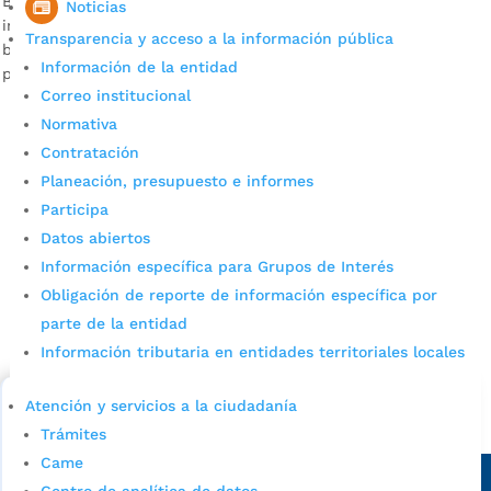
Bucaramanga es la segunda ciudad del país en liquidar el
Noticias
impuesto predial, y los bumangueses tenemos fama de ser
Transparencia y acceso a la información pública
buenas pagas. Acá le explicamos los pasos que debe seguir
Información de la entidad
para obtener el recibo y pagarlo.
Correo institucional
Normativa
Contratación
Planeación, presupuesto e informes
Participa
Datos abiertos
Información específica para Grupos de Interés
Cupos Escolares Bucaramanga 2022
Obligación de reporte de información específica por
parte de la entidad
Consulta aqui los pasos para inscribirse y solicitar un
cupo escolar en los colegios oficiales de
Información tributaria en entidades territoriales locales
Bucaramanga.
Atención y servicios a la ciudadanía
Alcaldía de Bucaramanga
Trámites
Came
Sede principal