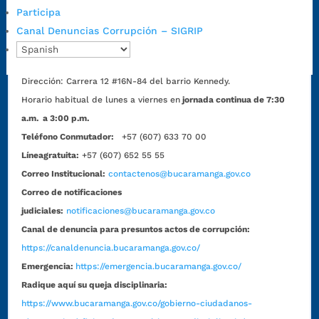
Lunes a jueves: 7:00 a.m. a 12:00 m y de 1:00 p.m. a 5:30 p.m.
Participa
Viernes: 7:00 a.m. a 5:00 p.m. en Jornada Continua con
Canal Denuncias Corrupción – SIGRIP
30 minutos de descanso al medio día.
Horario de Atención CAME (Norte):
Dirección:
Carrera 12 #16N-84 del barrio Kennedy.
Horario habitual de lunes a viernes en
jornada continua de 7:30
a.m. a 3:00 p.m.
Teléfono Conmutador:
+57 (607) 633 70 00
Líneagratuita:
+57 (607) 652 55 55
Correo Institucional:
contactenos@bucaramanga.gov.co
Correo de notificaciones
judiciales:
notificaciones@bucaramanga.gov.co
Canal de denuncia para presuntos actos de corrupción:
https://canaldenuncia.bucaramanga.gov.co/
Emergencia:
https://emergencia.bucaramanga.gov.co/
Radique aquí su queja disciplinaria:
https://www.bucaramanga.gov.co/gobierno-ciudadanos-