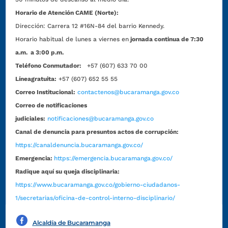
Horario de Atención CAME (Norte):
Dirección:
Carrera 12 #16N-84 del barrio Kennedy.
Horario habitual de lunes a viernes en
jornada continua de 7:30
a.m. a 3:00 p.m.
Teléfono Conmutador:
+57 (607) 633 70 00
Líneagratuita:
+57 (607) 652 55 55
Correo Institucional:
contactenos@bucaramanga.gov.co
Correo de notificaciones
judiciales:
notificaciones@bucaramanga.gov.co
Canal de denuncia para presuntos actos de corrupción:
https://canaldenuncia.bucaramanga.gov.co/
Emergencia:
https://emergencia.bucaramanga.gov.co/
Radique aquí su queja disciplinaria:
https://www.bucaramanga.gov.co/gobierno-ciudadanos-
1/secretarias/oficina-de-control-interno-disciplinario/
Alcaldía de Bucaramanga