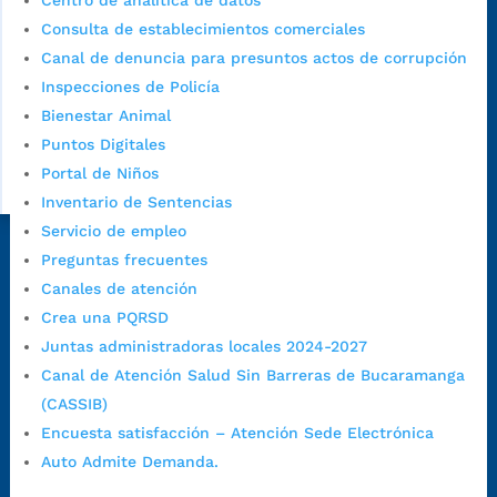
Centro de analítica de datos
Consulta de establecimientos comerciales
Canal de denuncia para presuntos actos de corrupción
Inspecciones de Policía
Bienestar Animal
Puntos Digitales
Portal de Niños
Inventario de Sentencias
Servicio de empleo
Dirección Fase I:
Calle 35 # 10-43, Bucaramanga, Santander,
Preguntas frecuentes
Colombia.
Canales de atención
Dirección Fase II:
Carrera 11 # 34-52, Bucaramanga, Santander,
Crea una PQRSD
Colombia
Juntas administradoras locales 2024-2027
Código Postal:
680006. Código Dane: 68001.
Canal de Atención Salud Sin Barreras de Bucaramanga
Horario de Atención:
Lunes a jueves de 7:00 a.m. a 12:00 m y de
(CASSIB)
1:00 p.m. a 5:30 p.m. / viernes jornada continua en el horario de
Encuesta satisfacción – Atención Sede Electrónica
7:00 a.m. a 5:00 p.m., con 30 minutos de descanso al medio día.
Auto Admite Demanda.
Horario de Atención CAME (Central):