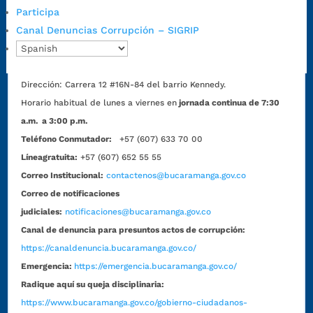
Participa
Lunes a jueves: 7:00 a.m. a 12:00 m y de 1:00 p.m. a 5:30 p.m.
Canal Denuncias Corrupción – SIGRIP
Viernes: 7:00 a.m. a 5:00 p.m. en Jornada Continua con
30 minutos de descanso al medio día.
Horario de Atención CAME (Norte):
Dirección:
Carrera 12 #16N-84 del barrio Kennedy.
Horario habitual de lunes a viernes en
jornada continua de 7:30
a.m. a 3:00 p.m.
Teléfono Conmutador:
+57 (607) 633 70 00
Líneagratuita:
+57 (607) 652 55 55
Correo Institucional:
contactenos@bucaramanga.gov.co
Correo de notificaciones
judiciales:
notificaciones@bucaramanga.gov.co
Canal de denuncia para presuntos actos de corrupción:
https://canaldenuncia.bucaramanga.gov.co/
Emergencia:
https://emergencia.bucaramanga.gov.co/
Radique aquí su queja disciplinaria:
https://www.bucaramanga.gov.co/gobierno-ciudadanos-