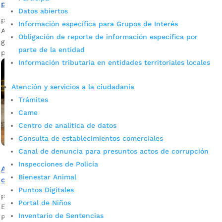
peso de la ciudad
Datos abiertos
por
Mónica María Farfán Sanabria
|
Sep 21, 2022
|
Noticias
Información específica para Grupos de Interés
Aquí le contamos sobre cómo se transformó el tradicional
Obligación de reporte de información específica por
gimnasio de pesas al aire libre del barrio La Ceiba en el
parte de la entidad
primer ‘Workout’ de peso de la ciudad.
Información tributaria en entidades territoriales locales
Atención y servicios a la ciudadanía
Trámites
Came
Centro de analítica de datos
Consulta de establecimientos comerciales
Canal de denuncia para presuntos actos de corrupción
Inspecciones de Policía
A finales de abril se entregará la repotenciación de la
Bienestar Animal
cancha múltiple del Parque La Ceiba
Puntos Digitales
por
Alcaldía de Bucaramanga
|
Mar 10, 2021
|
Noticias
Portal de Niños
El proyecto hace parte de la estrategia de Presupuestos
Inventario de Sentencias
Participativos y tiene una inversión de $128 millones. Las