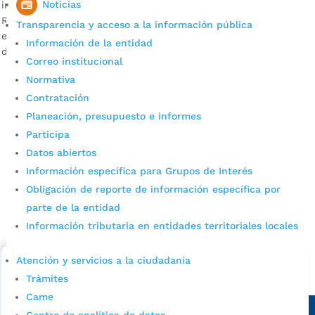
Noticias
inversión asciende a los $128 millones. Descargue audio:
Rafael Mendoza, presidente de la Junta de Acción Comunal
Transparencia y acceso a la información pública
en el barrio La Ceiba El proyecto está inmerso en el marco
Información de la entidad
de la estrategia de Presupuestos Participativos. Es […]
Correo institucional
Normativa
Contratación
Planeación, presupuesto e informes
Participa
Datos abiertos
Información específica para Grupos de Interés
Cupos Escolares Bucaramanga 2022
Obligación de reporte de información específica por
parte de la entidad
Consulta aqui los pasos para inscribirse y solicitar un
Información tributaria en entidades territoriales locales
cupo escolar en los colegios oficiales de
Bucaramanga.
Atención y servicios a la ciudadanía
Alcaldía de Bucaramanga
Trámites
Came
Sede principal