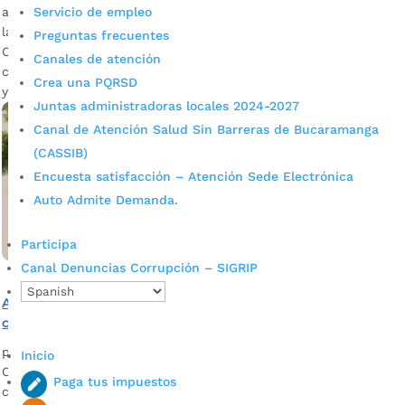
adecuaciones contemplan el mejoramiento de la superficie y
Servicio de empleo
la construcción de una nueva gradería, entre otros aspectos.
Preguntas frecuentes
Con el apoyo de los contribuyentes se establecen
Canales de atención
condiciones óptimas y de calidad para la práctica deportiva
Crea una PQRSD
y la recreación de […]
Juntas administradoras locales 2024-2027
Canal de Atención Salud Sin Barreras de Bucaramanga
(CASSIB)
Encuesta satisfacción – Atención Sede Electrónica
Auto Admite Demanda.
Participa
Canal Denuncias Corrupción – SIGRIP
Alcaldía de Bucaramanga inició la transformación de la
cancha múltiple del Parque La Ceiba
por
Alcaldía de Bucaramanga
|
Feb 18, 2021
|
Noticias
Inicio
Con determinación se le apuesta a generar un escenario de
Paga tus impuestos
calidad para la integración y el sano esparcimiento. La