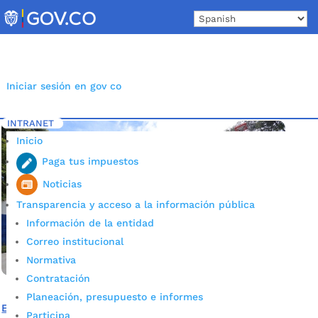
Skip
to
content
Iniciar sesión en gov co
INTRANET
Inicio
Etiqueta: La Ceiba
5
Inicio
Paga tus impuestos
Noticias
Transparencia y acceso a la información pública
Información de la entidad
Correo institucional
Normativa
Contratación
Planeación, presupuesto e informes
El barrio La Ceiba ya disfruta del primer ‘Workout’ de
Participa