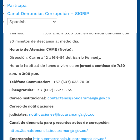
1:00 p.m. a 5:30 p.m. / viernes jornada continua en el horario de
Participa
7:00 a.m. a 5:00 p.m., con 30 minutos de descanso al medio día.
Canal Denuncias Corrupción – SIGRIP
Horario de Atención CAME (Central):
Lunes a jueves: 7:00 a.m. a 12:00 m y de 1:00 p.m. a 5:30 p.m.
Viernes: 7:00 a.m. a 5:00 p.m. en Jornada Continua con
30 minutos de descanso al medio día.
Horario de Atención CAME (Norte):
Dirección:
Carrera 12 #16N-84 del barrio Kennedy.
Horario habitual de lunes a viernes en
jornada continua de 7:30
a.m. a 3:00 p.m.
Teléfono Conmutador:
+57 (607) 633 70 00
Líneagratuita:
+57 (607) 652 55 55
Correo Institucional:
contactenos@bucaramanga.gov.co
Correo de notificaciones
judiciales:
notificaciones@bucaramanga.gov.co
Canal de denuncia para presuntos actos de corrupción:
https://canaldenuncia.bucaramanga.gov.co/
Emergencia:
https://emergencia.bucaramanga.gov.co/