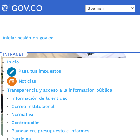
Skip
to
content
Iniciar sesión en gov co
INTRANET
Inicio
Etiqueta: deporte
5
Inicio
Paga tus impuestos
Noticias
Transparencia y acceso a la información pública
Información de la entidad
Correo institucional
Normativa
Contratación
Planeación, presupuesto e informes
Participa