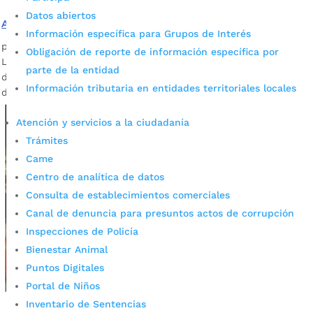
Datos abiertos
Así regresaron las escuelas de formación deportiva
Información específica para Grupos de Interés
por
Daniel Leonardo Quintero Duarte
|
Feb 6, 2022
|
Noticias
Obligación de reporte de información específica por
La Alcaldía trabaja en un proceso pedagógico de formación
parte de la entidad
deportiva con valores, alejando a los niños y jóvenes del
Información tributaria en entidades territoriales locales
delito.
Atención y servicios a la ciudadanía
Trámites
Came
Centro de analítica de datos
Consulta de establecimientos comerciales
Canal de denuncia para presuntos actos de corrupción
Inspecciones de Policía
Bienestar Animal
Puntos Digitales
Portal de Niños
Inventario de Sentencias