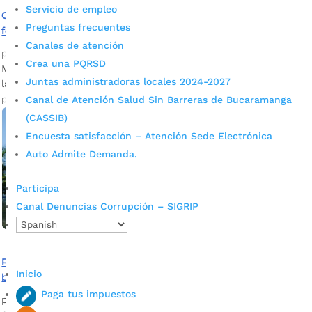
Servicio de empleo
Con entrega de implementos deportivos, Alcaldía
Preguntas frecuentes
fortalece el deporte y propicia entornos seguros
Canales de atención
por
Daniel Leonardo Quintero Duarte
|
Dic 23, 2021
|
Noticias
Crea una PQRSD
Más de $440 millones en elementos fueron adquiridos por
Juntas administradoras locales 2024-2027
la Secretaría del Interior para beneficiar a 2.620 niños en la
práctica del deporte.
Canal de Atención Salud Sin Barreras de Bucaramanga
(CASSIB)
Encuesta satisfacción – Atención Sede Electrónica
Auto Admite Demanda.
Participa
Canal Denuncias Corrupción – SIGRIP
Reabren pista para las jóvenes promesas del patinaje
Inicio
bumangués
Paga tus impuestos
por
Alcaldía de Bucaramanga
|
Sep 21, 2020
|
Noticias