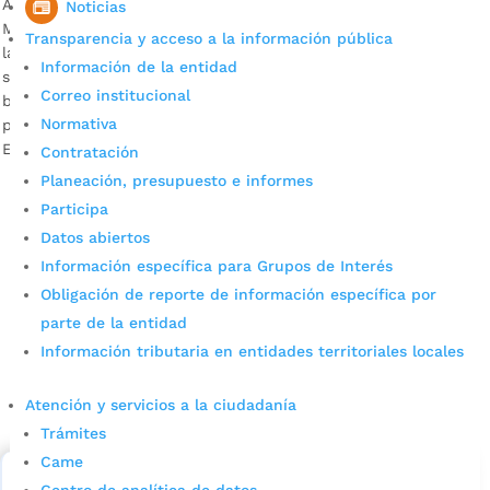
Acatando los protocolos de bioseguridad establecidos por el
Noticias
Ministerio de Salud, el patinódromo Roberto García Peña de
Transparencia y acceso a la información pública
la Ciudadela Real de Minas desde el pasado lunes 14 de
Información de la entidad
septiembre reabrió sus puertas a los deportistas
Correo institucional
bumangueses. Descargar audios: Valeria González,
Normativa
patinadora del Club Deportivo Pro Skate / Víctior Serrano
Esteves, entrenador del Club Deportivo Pro […]
Contratación
Planeación, presupuesto e informes
Participa
Datos abiertos
Información específica para Grupos de Interés
Obligación de reporte de información específica por
parte de la entidad
Información tributaria en entidades territoriales locales
Cupos Escolares Bucaramanga 2022
Consulta aqui los pasos para inscribirse y solicitar un
Atención y servicios a la ciudadanía
cupo escolar en los colegios oficiales de
Trámites
Bucaramanga.
Came