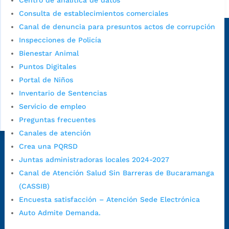
Centro de analítica de datos
Alcaldía de Bucaramanga
Consulta de establecimientos comerciales
Sede principal
Canal de denuncia para presuntos actos de corrupción
Inspecciones de Policía
Bienestar Animal
Puntos Digitales
Portal de Niños
Inventario de Sentencias
Servicio de empleo
Preguntas frecuentes
Canales de atención
Crea una PQRSD
Dirección Fase I:
Calle 35 # 10-43, Bucaramanga, Santander,
Juntas administradoras locales 2024-2027
Colombia.
Canal de Atención Salud Sin Barreras de Bucaramanga
Dirección Fase II:
Carrera 11 # 34-52, Bucaramanga, Santander,
(CASSIB)
Colombia
Encuesta satisfacción – Atención Sede Electrónica
Código Postal:
680006. Código Dane: 68001.
Auto Admite Demanda.
Horario de Atención:
Lunes a jueves de 7:00 a.m. a 12:00 m y de