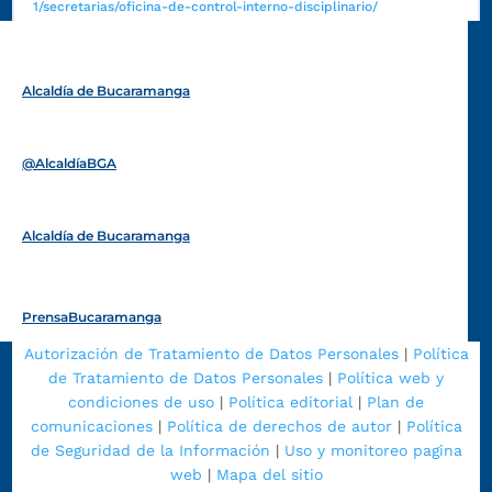
1/secretarias/oficina-de-control-interno-disciplinario/
Alcaldía de Bucaramanga
Funcionarios y contratistas
@AlcaldíaBGA
Alcaldía de Bucaramanga
PrensaBucaramanga
Autorización de Tratamiento de Datos Personales
|
Política
de Tratamiento de Datos Personales
|
Política web y
condiciones de uso
|
Política editorial
|
Plan de
comunicaciones
|
Política de derechos de autor
|
Política
de Seguridad de la Información
|
Uso y monitoreo pagina
web
|
Mapa del sitio