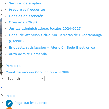
Servicio de empleo
La Secretaría de Planeación de la Alcaldía de Bucaramanga
abre la convocatoria para conformar el Consejo Consultivo
Preguntas frecuentes
de Ordenamiento Territorial (CCOT).
Canales de atención
Crea una PQRSD
Juntas administradoras locales 2024-2027
Canal de Atención Salud Sin Barreras de Bucaramanga
(CASSIB)
Encuesta satisfacción – Atención Sede Electrónica
Auto Admite Demanda.
Participa
Canal Denuncias Corrupción – SIGRIP
Participe en el Consejo Consultivo Territorial
por
Alcaldía de Bucaramanga
|
Ene 27, 2023
|
Noticias
Inicio
La Alcaldía de Bucaramanga comparte la siguiente
Paga tus impuestos
información de interés e incentiva a la comunidad a ser