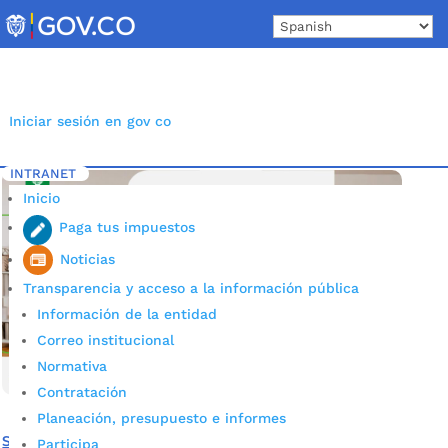
Skip
to
content
Iniciar sesión en gov co
INTRANET
Inicio
Etiqueta: Consejo Consultivo Territorial
5
Inicio
Paga tus impuestos
Noticias
Transparencia y acceso a la información pública
Información de la entidad
Correo institucional
Normativa
Contratación
Planeación, presupuesto e informes
Se abrió convocatoria para el nuevo Consejo Consultivo
Participa