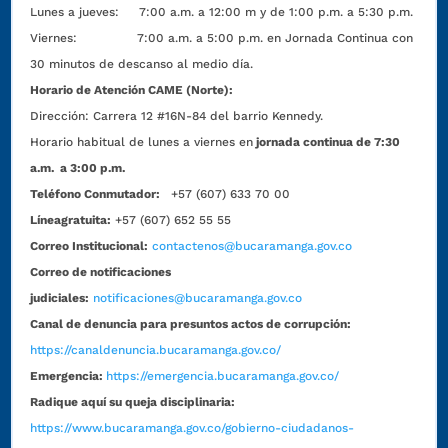
Lunes a jueves: 7:00 a.m. a 12:00 m y de 1:00 p.m. a 5:30 p.m.
Viernes: 7:00 a.m. a 5:00 p.m. en Jornada Continua con
30 minutos de descanso al medio día.
Horario de Atención CAME (Norte):
Dirección:
Carrera 12 #16N-84 del barrio Kennedy.
Horario habitual de lunes a viernes en
jornada continua de 7:30
a.m. a 3:00 p.m.
Teléfono Conmutador:
+57 (607) 633 70 00
Líneagratuita:
+57 (607) 652 55 55
Correo Institucional:
contactenos@bucaramanga.gov.co
Correo de notificaciones
judiciales:
notificaciones@bucaramanga.gov.co
Canal de denuncia para presuntos actos de corrupción:
https://canaldenuncia.bucaramanga.gov.co/
Emergencia:
https://emergencia.bucaramanga.gov.co/
Radique aquí su queja disciplinaria:
https://www.bucaramanga.gov.co/gobierno-ciudadanos-