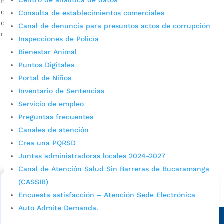
Centro de analítica de datos
Bucaramanga se hace un llamado a representantes de
organizaciones gremiales, profesionales, ecológicas, cívicas y
Consulta de establecimientos comerciales
comunitaria vinculadas con el desarrollo urbano, para que
Canal de denuncia para presuntos actos de corrupción
realicen las […]
Inspecciones de Policía
Bienestar Animal
Puntos Digitales
Portal de Niños
Inventario de Sentencias
Servicio de empleo
Preguntas frecuentes
Canales de atención
Cupos Escolares Bucaramanga 2022
Crea una PQRSD
Consulta aqui los pasos para inscribirse y solicitar un
Juntas administradoras locales 2024-2027
cupo escolar en los colegios oficiales de
Canal de Atención Salud Sin Barreras de Bucaramanga
Bucaramanga.
(CASSIB)
Alcaldía de Bucaramanga
Encuesta satisfacción – Atención Sede Electrónica
Auto Admite Demanda.
Sede principal