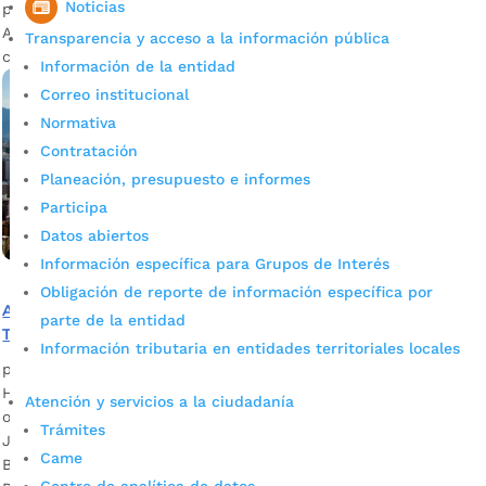
Noticias
parte del Consejo Consultivo Territorial. Fotografía: Prensa
Alcaldía de Bucaramanga La Secretaría de Planeación
Transparencia y acceso a la información pública
convoca a representantes de: Organizaciones...
Información de la entidad
Correo institucional
Normativa
Contratación
Planeación, presupuesto e informes
Participa
Datos abiertos
Información específica para Grupos de Interés
Obligación de reporte de información específica por
Alcaldía invita a elegir ternas para el Consejo Consultivo
parte de la entidad
Territorial
Información tributaria en entidades territoriales locales
por
Alcaldía de Bucaramanga
|
Mar 2, 2021
|
Noticias
Hasta el 25 de marzo próximo tienen plazo las
Atención y servicios a la ciudadanía
organizaciones para entregar las ternas. Descargar audio:
Trámites
Joaquín Augusto Tobón – Secretario de Planeación de
Came
Bucaramanga Desde la secretaría de Planeación de