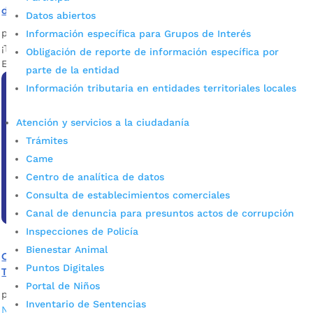
de Mujeres
Datos abiertos
por
admin_prensa
|
Abr 22, 2025
|
Noticias
Información específica para Grupos de Interés
¡Tu voz cuenta! Postúlate al Consejo Consultivo de Mujeres y
Obligación de reporte de información específica por
Equidad de Géneros de Bucaramanga 2025 – 2029.
parte de la entidad
Información tributaria en entidades territoriales locales
Atención y servicios a la ciudadanía
Trámites
Came
Centro de analítica de datos
Consulta de establecimientos comerciales
Canal de denuncia para presuntos actos de corrupción
Inspecciones de Policía
Bienestar Animal
Convocatoria Consejo Consultivo de Ordenamiento
Puntos Digitales
Territorial
Portal de Niños
por
JADI VALENTINA CARREÑO TORRES
|
Jun 21, 2023
|
Inventario de Sentencias
Noticias