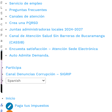
por
Alcaldía de Bucaramanga
|
Sep 25, 2020
|
Noticias
Servicio de empleo
La Administración Municipal, en articulación con la
Preguntas frecuentes
Superintendencia de Industria y Comercio, SIC, vienen
Canales de atención
adelantando una campaña pedagógica y preventiva con los
Crea una PQRSD
comerciantes para que conozcan sus obligaciones y
Juntas administradoras locales 2024-2027
derechos. Descargar audio: Tatiana Monsalve, inspectora de
Protección al Consumidor de la Alcaldía de Bucaramanga La
Canal de Atención Salud Sin Barreras de Bucaramanga
actividad se viene desarrollando en los diferentes barrios,
(CASSIB)
plazas de […]
Encuesta satisfacción – Atención Sede Electrónica
Auto Admite Demanda.
Participa
Canal Denuncias Corrupción – SIGRIP
Inicio
Alcaldía y Superintendencia de Industria y Comercio
Paga tus impuestos
afianzan lazos para velar por derechos de los