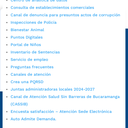
Centro de analítica de datos
cupo escolar en los colegios oficiales de
Consulta de establecimientos comerciales
Bucaramanga.
Canal de denuncia para presuntos actos de corrupción
Alcaldía de Bucaramanga
Inspecciones de Policía
Bienestar Animal
Sede principal
Puntos Digitales
Portal de Niños
Inventario de Sentencias
Servicio de empleo
Preguntas frecuentes
Canales de atención
Crea una PQRSD
Juntas administradoras locales 2024-2027
Canal de Atención Salud Sin Barreras de Bucaramanga
Dirección Fase I:
Calle 35 # 10-43, Bucaramanga, Santander,
(CASSIB)
Colombia.
Encuesta satisfacción – Atención Sede Electrónica
Dirección Fase II:
Carrera 11 # 34-52, Bucaramanga, Santander,
Auto Admite Demanda.
Colombia