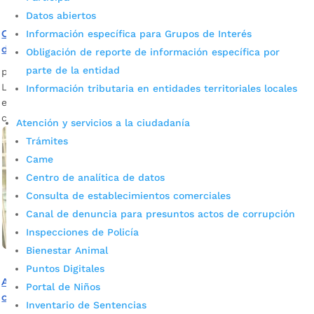
Datos abiertos
Control a estaciones de servicio para proteger el bolsillo
Información específica para Grupos de Interés
de los consumidores
Obligación de reporte de información específica por
parte de la entidad
por
Daniel Leonardo Quintero Duarte
|
Sep 9, 2021
|
Noticias
Las estaciones de combustible deben vender la cantidad
Información tributaria en entidades territoriales locales
exacta por la que los conductores están pagando, de lo
contrario podrían acarrear procesos sancionatorios.
Atención y servicios a la ciudadanía
Trámites
Came
Centro de analítica de datos
Consulta de establecimientos comerciales
Canal de denuncia para presuntos actos de corrupción
Inspecciones de Policía
Bienestar Animal
Puntos Digitales
Alcaldía de Bucaramanga, junto con las SIC, adelantan la
Portal de Niños
campaña Diálogo Ciudadano
Inventario de Sentencias