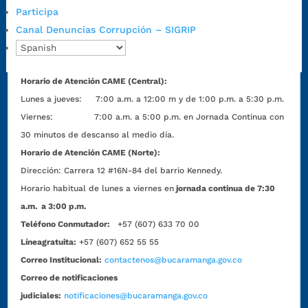
Código Postal:
680006. Código Dane: 68001.
Participa
Horario de Atención:
Lunes a jueves de 7:00 a.m. a 12:00 m y de
Canal Denuncias Corrupción – SIGRIP
1:00 p.m. a 5:30 p.m. / viernes jornada continua en el horario de
7:00 a.m. a 5:00 p.m., con 30 minutos de descanso al medio día.
Horario de Atención CAME (Central):
Lunes a jueves: 7:00 a.m. a 12:00 m y de 1:00 p.m. a 5:30 p.m.
Viernes: 7:00 a.m. a 5:00 p.m. en Jornada Continua con
30 minutos de descanso al medio día.
Horario de Atención CAME (Norte):
Dirección:
Carrera 12 #16N-84 del barrio Kennedy.
Horario habitual de lunes a viernes en
jornada continua de 7:30
a.m. a 3:00 p.m.
Teléfono Conmutador:
+57 (607) 633 70 00
Líneagratuita:
+57 (607) 652 55 55
Correo Institucional:
contactenos@bucaramanga.gov.co
Correo de notificaciones
judiciales:
notificaciones@bucaramanga.gov.co