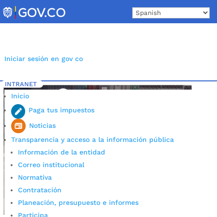
Skip
to
content
Iniciar sesión en gov co
INTRANET
Inicio
Etiqueta: Casa del Consumidor
5
Inicio
Paga tus impuestos
Noticias
Transparencia y acceso a la información pública
Información de la entidad
Correo institucional
Normativa
Contratación
Planeación, presupuesto e informes
Participa