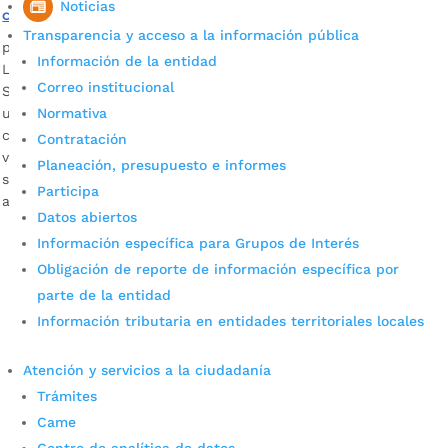
Noticias
consumidores
Transparencia y acceso a la información pública
por
Alcaldía de Bucaramanga
|
Sep 4, 2020
|
Noticias
Información de la entidad
La Secretaría del Interior, en articulación con la
Correo institucional
Superintendencia de Industria y Comercio, dará apertura a
un espacio en la Casa de Justicia del Norte para que los
Normativa
consumidores de este sector de la ciudad puedan hacer
Contratación
valer sus derechos. Descargar audio: José David Cavanzo,
Planeación, presupuesto e informes
secretario del Interior de Bucaramanga Con el propósito de
Participa
adelantar […]
Datos abiertos
Información específica para Grupos de Interés
Obligación de reporte de información específica por
parte de la entidad
Información tributaria en entidades territoriales locales
Atención y servicios a la ciudadanía
Cupos Escolares Bucaramanga 2022
Trámites
Came
Consulta aqui los pasos para inscribirse y solicitar un