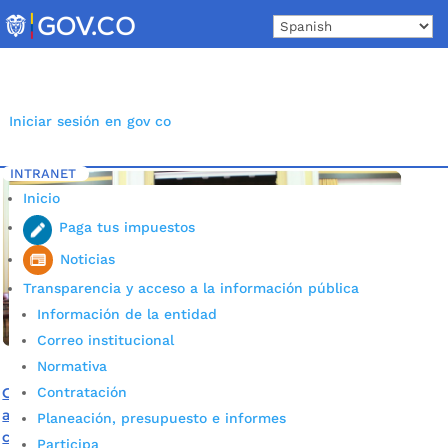
Skip
to
content
Iniciar sesión en gov co
INTRANET
Inicio
Etiqueta: Cárcel Modelo
5
Inicio
Paga tus impuestos
Noticias
Transparencia y acceso a la información pública
Información de la entidad
Correo institucional
Normativa
Contratación
Gobierno Local participó de Consejo de Seguridad para
articular acciones que disminuyan el hacinamiento
Planeación, presupuesto e informes
carcelario
Participa