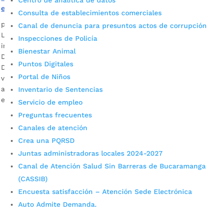
Centro de analítica de datos
estaciones de Policía
Consulta de establecimientos comerciales
por
Alcaldía de Bucaramanga
|
Jul 8, 2020
|
Noticias
Canal de denuncia para presuntos actos de corrupción
La Cárcel Modelo de Bucaramanga a la fecha alberga 2.200
Inspecciones de Policía
internos, registrando un hacinamiento cercano al 40%. José
Bienestar Animal
David Cavanzo, secretario del Interior de Bucaramanga
Puntos Digitales
Descargar audio Desde la Administración Municipal se
Portal de Niños
vienen adelantando todas las gestiones posibles ante las
autoridades del orden departamental y nacional para
Inventario de Sentencias
encontrar una solución a largo plazo a la […]
Servicio de empleo
Preguntas frecuentes
Canales de atención
Crea una PQRSD
Juntas administradoras locales 2024-2027
Canal de Atención Salud Sin Barreras de Bucaramanga
(CASSIB)
Encuesta satisfacción – Atención Sede Electrónica
Cupos Escolares Bucaramanga 2022
Auto Admite Demanda.
Consulta aqui los pasos para inscribirse y solicitar un