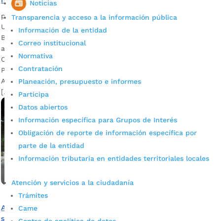
hacinamiento en la Modelo y las estaciones de Policía
Noticias
por
Alcaldía de Bucaramanga
|
Ago 15, 2020
|
Noticias
Transparencia y acceso a la información pública
Un total de 760 nuevos cupos carcelarios adicionales tendrá
Información de la entidad
Bucaramanga y su área metropolitana antes de finalizar este
Correo institucional
año, con la culminación de los trabajos de ampliación de la
Normativa
Cárcel de Mediana y Alta Seguridad de la Cárcel de
Contratación
Palogordo, en Girón. Fotografía: Luis Daniel Suárez / Prensa
Alcaldía de Bucaramanga Descargar audio: Javier Sarmiento
Planeación, presupuesto e informes
[…]
Participa
Datos abiertos
Información específica para Grupos de Interés
Obligación de reporte de información específica por
parte de la entidad
Información tributaria en entidades territoriales locales
Atención y servicios a la ciudadanía
Trámites
Alcaldía de Bucaramanga adelanta gestiones para
Came
solucionar el hacinamiento en la Cárcel Modelo y las