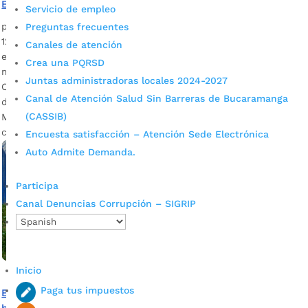
Bucaramanga
Servicio de empleo
por
Alcaldía de Bucaramanga
|
Ago 18, 2020
|
Noticias
Preguntas frecuentes
121 reclusos condenados que se encuentran en las
Canales de atención
estaciones de Policía de Bucaramanga y su área
Crea una PQRSD
metropolitana serán trasladados en los próximos días a la
Juntas administradoras locales 2024-2027
Cárcel de Palogordo. Audios: José David Cavanzo, secretario
Canal de Atención Salud Sin Barreras de Bucaramanga
del Interior de Bucaramanga / Brigadier general Norberto
(CASSIB)
Mujica, director del Inpec. Varias soluciones al hacinamiento
carcelario que se registra en la […]
Encuesta satisfacción – Atención Sede Electrónica
Auto Admite Demanda.
Participa
Canal Denuncias Corrupción – SIGRIP
Inicio
Paga tus impuestos
Expansión de la Cárcel de Palogordo ayudará a reducir el