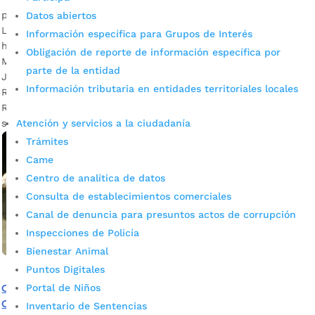
por
Alcaldía de Bucaramanga
|
Oct 17, 2020
|
Noticias
Datos abiertos
La Cárcel Modelo de Bucaramanga a la fecha registra un
Información específica para Grupos de Interés
hacinamiento del 36%. En las estaciones de Policía del
Obligación de reporte de información específica por
Municipio esta problemática es aún mayor. Descargar audio:
parte de la entidad
Juan Carlos Cárdenas, alcalde de Bucaramanga / Wilson
Información tributaria en entidades territoriales locales
Ruiz Orejuela, ministro de Política Criminal y Justicia
Restaurativa. Con el propósito de seguir trabajando en
Atención y servicios a la ciudadanía
soluciones para descongestionar la […]
Trámites
Came
Centro de analítica de datos
Consulta de establecimientos comerciales
Canal de denuncia para presuntos actos de corrupción
Inspecciones de Policía
Bienestar Animal
Puntos Digitales
Conozca el plan de choque para descongestionar la
Portal de Niños
Cárcel Modelo y las estaciones de Policía en
Inventario de Sentencias