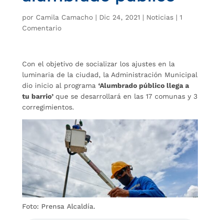
por
Camila Camacho
|
Dic 24, 2021
|
Noticias
|
1
Comentario
Con el objetivo de socializar los ajustes en la
luminaria de la ciudad, la Administración Municipal
dio inicio al programa
‘Alumbrado público llega a
tu barrio’
que se desarrollará en las 17 comunas y 3
corregimientos.
Foto: Prensa Alcaldía.