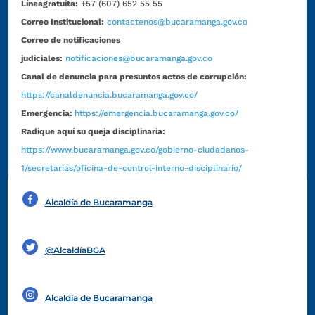
Líneagratuita:
+57 (607) 652 55 55
Correo Institucional:
contactenos@bucaramanga.gov.co
Correo de notificaciones
judiciales:
notificaciones@bucaramanga.gov.co
Canal de denuncia para presuntos actos de corrupción:
https://canaldenuncia.bucaramanga.gov.co/
Emergencia:
https://emergencia.bucaramanga.gov.co/
Radique aquí su queja disciplinaria:
https://www.bucaramanga.gov.co/gobierno-ciudadanos-
1/secretarias/oficina-de-control-interno-disciplinario/
Alcaldía de Bucaramanga
Funcionarios y contratistas
@AlcaldíaBGA
Alcaldía de Bucaramanga