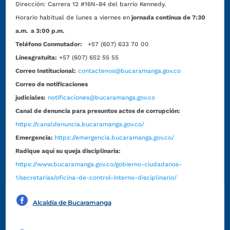
Dirección:
Carrera 12 #16N-84 del barrio Kennedy.
Horario habitual de lunes a viernes en
jornada continua de 7:30
a.m. a 3:00 p.m.
Teléfono Conmutador:
+57 (607) 633 70 00
Líneagratuita:
+57 (607) 652 55 55
Correo Institucional:
contactenos@bucaramanga.gov.co
Correo de notificaciones
judiciales:
notificaciones@bucaramanga.gov.co
Canal de denuncia para presuntos actos de corrupción:
https://canaldenuncia.bucaramanga.gov.co/
Emergencia:
https://emergencia.bucaramanga.gov.co/
Radique aquí su queja disciplinaria:
https://www.bucaramanga.gov.co/gobierno-ciudadanos-
1/secretarias/oficina-de-control-interno-disciplinario/
Alcaldía de Bucaramanga
Funcionarios y contratistas