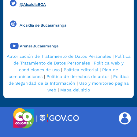
@AlcaldíaBGA
Alcaldía de Bucaramanga
PrensaBucaramanga
Autorización de Tratamiento de Datos Personales
|
Política
de Tratamiento de Datos Personales
|
Política web y
condiciones de uso
|
Política editorial
|
Plan de
comunicaciones
|
Política de derechos de autor
|
Política
de Seguridad de la Información
|
Uso y monitoreo pagina
web
|
Mapa del sitio
|