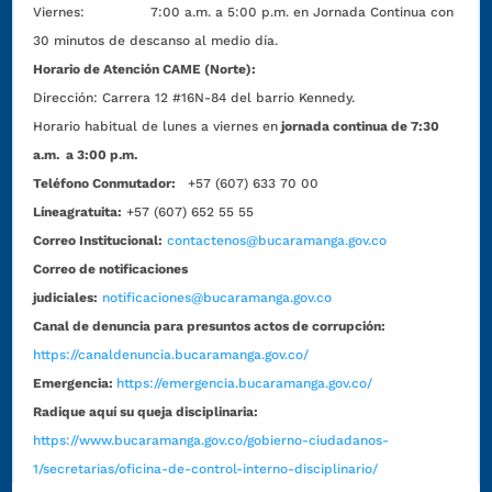
Viernes: 7:00 a.m. a 5:00 p.m. en Jornada Continua con
30 minutos de descanso al medio día.
Horario de Atención CAME (Norte):
Dirección:
Carrera 12 #16N-84 del barrio Kennedy.
Horario habitual de lunes a viernes en
jornada continua de 7:30
a.m. a 3:00 p.m.
Teléfono Conmutador:
+57 (607) 633 70 00
Líneagratuita:
+57 (607) 652 55 55
Correo Institucional:
contactenos@bucaramanga.gov.co
Correo de notificaciones
judiciales:
notificaciones@bucaramanga.gov.co
Canal de denuncia para presuntos actos de corrupción:
https://canaldenuncia.bucaramanga.gov.co/
Emergencia:
https://emergencia.bucaramanga.gov.co/
Radique aquí su queja disciplinaria:
https://www.bucaramanga.gov.co/gobierno-ciudadanos-
1/secretarias/oficina-de-control-interno-disciplinario/