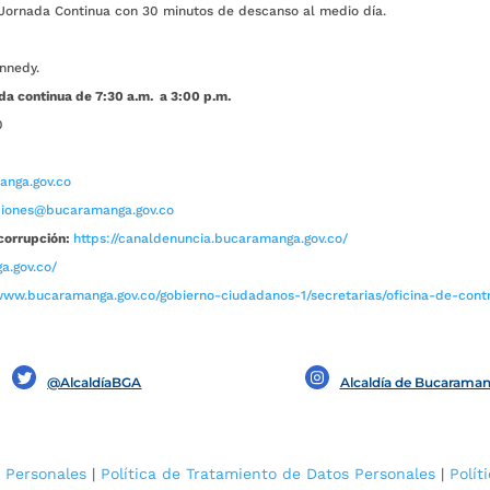
ada Continua con 30 minutos de descanso al medio día.
nnedy.
da continua de 7:30 a.m. a 3:00 p.m.
0
nga.gov.co
aciones@bucaramanga.gov.co
corrupción:
https://canaldenuncia.bucaramanga.gov.co/
a.gov.co/
www.bucaramanga.gov.co/gobierno-ciudadanos-1/secretarias/oficina-de-contro
@AlcaldíaBGA
Alcaldía de Bucarama
 Personales
|
Política de Tratamiento de Datos Personales
|
Polít