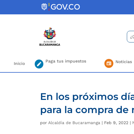
Skip
to
content
Bus
Se
for.
Paga tus impuestos
Noticias
Inicio
En los próximos día
para la compra de 
por
Alcaldía de Bucaramanga
|
Feb 9, 2022
|