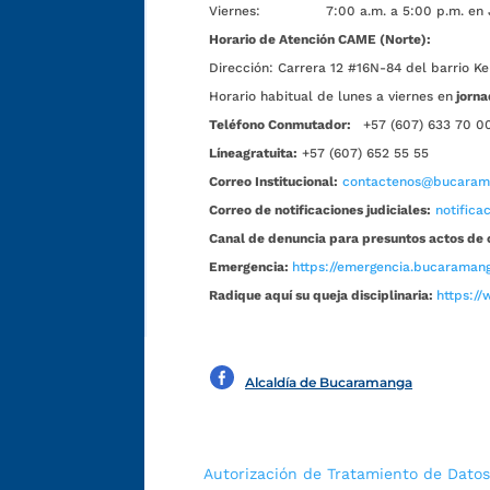
Viernes: 7:00 a.m. a 5:00 p.m. en Jorn
Horario de Atención CAME (Norte):
Dirección:
Carrera 12 #16N-84 del barrio Ke
Horario habitual de lunes a viernes en
jorna
Teléfono Conmutador:
+57 (607) 633 70 0
Líneagratuita:
+57 (607) 652 55 55
Correo Institucional:
contactenos@bucarama
Correo de notificaciones judiciales:
notific
Canal de denuncia para presuntos actos de 
Emergencia:
https://emergencia.bucaramang
Radique aquí su queja disciplinaria:
https://
Alcaldía de Bucaramanga
Autorización de Tratamiento de Datos