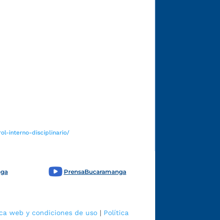
Funcionarios y contratistas
l-interno-disciplinario/
nga
PrensaBucaramanga
ica web y condiciones de uso
|
Política