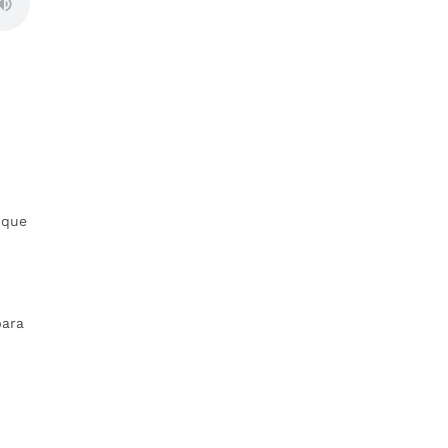
.
 que
para