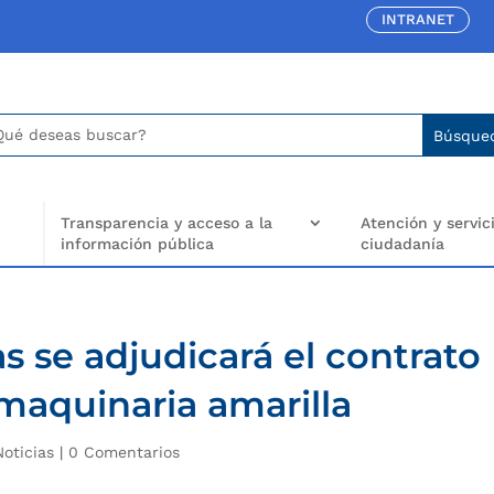
INTRANET
car:
arch
..
Transparencia y acceso a la
Atención y servici
información pública
ciudadanía
s se adjudicará el contrato
maquinaria amarilla
Noticias
|
0 Comentarios