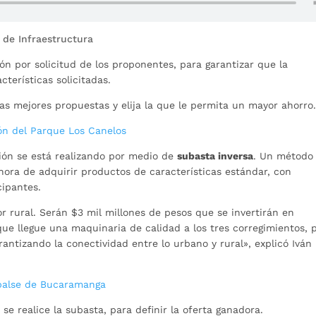
 de Infraestructura
n por solicitud de los proponentes, para garantizar que la
terísticas solicitadas.
as mejores propuestas y elija la que le permita un mayor ahorro
ión del Parque Los Canelos
ión se está realizando por medio de
subasta inversa
. Un método
 hora de adquirir productos de características estándar, con
cipantes.
r rural. Serán $3 mil millones de pesos que se invertirán en
ue llegue una maquinaria de calidad a los tres corregimientos, 
antizando la conectividad entre lo urbano y rural», explicó Iván
balse de Bucaramanga
o
se realice la subasta, para definir la oferta ganadora.