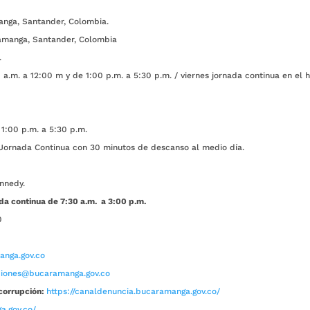
anga, Santander, Colombia.
amanga, Santander, Colombia
.
a.m. a 12:00 m y de 1:00 p.m. a 5:30 p.m. / viernes jornada continua en el h
1:00 p.m. a 5:30 p.m.
ada Continua con 30 minutos de descanso al medio día.
nnedy.
da continua de 7:30 a.m. a 3:00 p.m.
0
nga.gov.co
aciones@bucaramanga.gov.co
corrupción:
https://canaldenuncia.bucaramanga.gov.co/
a.gov.co/