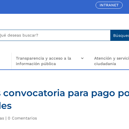
INTRANET
car:
arch
..
Transparencia y acceso a la
Atención y servici
información pública
ciudadanía
 convocatoria para pago p
les
ias
|
0 Comentarios