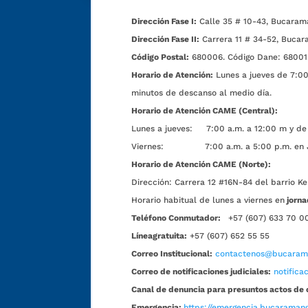
Dirección Fase I:
Calle 35 # 10-43, Bucaram
Dirección Fase II:
Carrera 11 # 34-52, Bucar
Código Postal:
680006. Código Dane: 68001
Horario de Atención:
Lunes a jueves de 7:00 
minutos de descanso al medio día.
Horario de Atención CAME (Central):
Lunes a jueves: 7:00 a.m. a 12:00 m y de 
Viernes: 7:00 a.m. a 5:00 p.m. en Jorn
Horario de Atención CAME (Norte):
Dirección:
Carrera 12 #16N-84 del barrio Ke
Horario habitual de lunes a viernes en
jorna
Teléfono Conmutador:
+57 (607) 633 70 0
Líneagratuita:
+57 (607) 652 55 55
Correo Institucional:
contactenos@bucarama
Correo de notificaciones judiciales:
notific
Canal de denuncia para presuntos actos de 
Emergencia:
https://emergencia.bucaramang