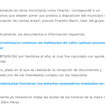
mentando en otros municipios como Charta– corresponde a un
inos que deseen poner sus predios a disposición del municipio 
ación de ciertas áreas”, precisó Franklin Marín, líder del grupo
rídicamente, los documentos e información requerida.
/noticias/un-centenar-de-habitantes-de-calle-realizan-proces
s/
$1’609.250 por hectárea al año, el cual fue calculado con ayuda
mb).
sto, plazo en el que se realizarán la recepción de documentos y
ada uno de los interesados cumpla con los requisitos.
oticias/asi-funcionan-los-bolardos-automaticos-instalados-en-
iente ya resolvieron todas las dudas de los toneros de la mano 
 Elkin Pérez.