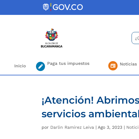
Skip
to
content
Bus
Se
for.
Paga tus impuestos
Noticias
Inicio
¡Atención! Abrimos
servicios ambienta
por
Darlin Ramírez Leiva
|
Ago 3, 2023
|
Notic