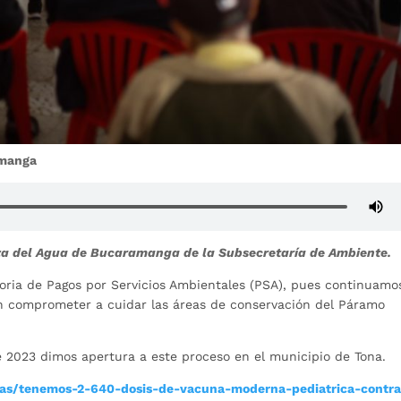
amanga
nza del Agua de Bucaramanga de la Subsecretaría de Ambiente.
oria de Pagos por Servicios Ambientales (PSA), pues continuamo
n comprometer a cuidar las áreas de conservación del Páramo
e 2023 dimos apertura a este proceso en el municipio de Tona.
ias/tenemos-2-640-dosis-de-vacuna-moderna-pediatrica-contra