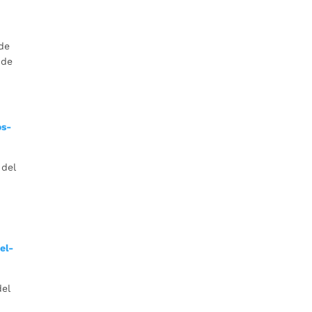
de
 de
os-
 del
el-
del