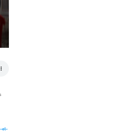
s
-el-