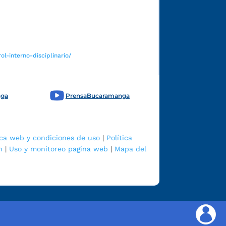
Funcionarios y contratistas
l-interno-disciplinario/
nga
PrensaBucaramanga
ica web y condiciones de uso
|
Política
n
|
Uso y monitoreo pagina web
|
Mapa del