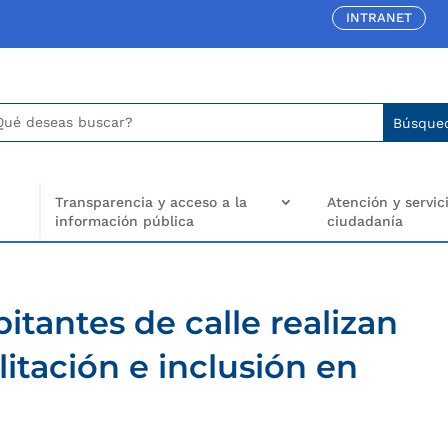
INTRANET
car:
arch
..
Transparencia y acceso a la
Atención y servici
información pública
ciudadanía
itantes de calle realizan
itación e inclusión en