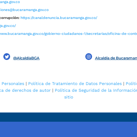
nga.gov.co
aciones@bucaramanga.gov.co
corrupción:
https://canaldenuncia.bucaramanga.gov.co/
a.gov.co/
www.bucaramanga.gov.co/gobierno-ciudadanos-1/secretarias/oficina-de-contro
@AlcaldíaBGA
Alcaldía de Bucarama
 Personales
|
Política de Tratamiento de Datos Personales
|
Polít
ica de derechos de autor
|
Política de Seguridad de la Informació
sitio