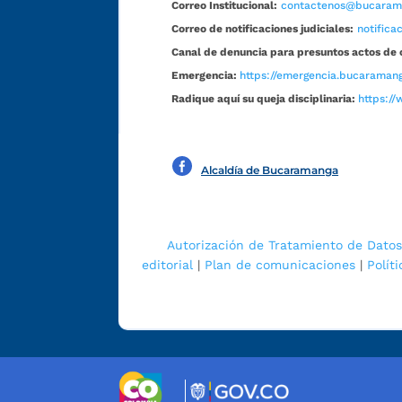
Correo Institucional:
contactenos@bucarama
Correo de notificaciones judiciales:
notific
Canal de denuncia para presuntos actos de 
Emergencia:
https://emergencia.bucaramang
Radique aquí su queja disciplinaria:
https://
Alcaldía de Bucaramanga
Autorización de Tratamiento de Datos
editorial
|
Plan de comunicaciones
|
Polít