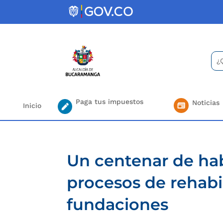
Skip
to
content
Bus
Se
for.
Paga tus impuestos
Noticias
Inicio
Un centenar de hab
procesos de rehabil
fundaciones